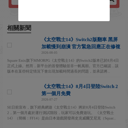
相關新聞
《太空戰士14》Switch2版翻車 黑屏
加載慢到崩潰 官方緊急回應正在修複
2026-08-05
Square Enix旗下MMORPG《太空戰士14》的Switch2版本已於8月4日
正式上線。然而，新平台的首發體驗並非一帆風順。官方已確認，該
版本在某些特定情況下會出現加載時間過長的問題，並承諾將...
《太空戰士14》8月4日登陸Switch 2
第一個月免費
2026-07-27
SE日前宣布，旗下經典網遊《太空戰士14》將於8月4日登陸Switch
2，第一個月處於運行測試階段，玩家可以免費遊玩。 《太空戰士
14》（簡稱：FF14）是由日本遊戲開發商史克威爾艾尼克（Squar...