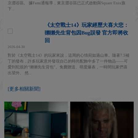
京澀谷區。 據Fami通報導，東京澀谷區已正式啟動與Square Enix旗
下...
《太空戰士14》玩家經歷大喜大悲：
獺獺先生背包因Bug誤發 官方即將收
回
2026-04-30
對於《太空戰士14》的玩家來說，這周的心情宛如過山車。隨著7.5補
丁的發布，許多玩家意外發現自己的時尚配飾中多了一件物品——可
愛到犯規的“獺獺先生背包”。免費贈送、萌度爆表，一時間玩家們喜
出望外。 然...
[更多相關新聞]