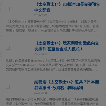
《太空戰士14》8.0版本加長先導預告
中文配音
2026-07-25
《太空戰士14》夏日慶典公開《太空戰士14》8.0版本「銀海之天舟」
加長先導預告片以及大量新消息，8.0版本將於2027年1月上線。 新視
覺圖： 新職業「堅城衛」 作為冒險舞台的第四世界相關信息公開 ...
《太空戰士14》玩家開發出遊戲內交
友插件 甚至包含成人模式！
2026-06-23
近日，兩名愛好者在mmorpg《太空戰士14》中打造了一款功能完備的
交友插件“AetherLove”。這款遊戲內置的交友軟體式的工具，讓玩家
無需離開艾歐澤亞就能尋覓各種同伴，並且還有各種各樣的用途。 ...
納稅送《太空戰士14》道具？日本澀
谷區推出“故鄉稅”聯動福利
2026-06-18
在日本繳納個人所得稅的玩家，現在有機會通過一項特殊的稅務制度
獲得《太空戰士14》的免費遊戲道具——只要你將稅款指定繳納給東