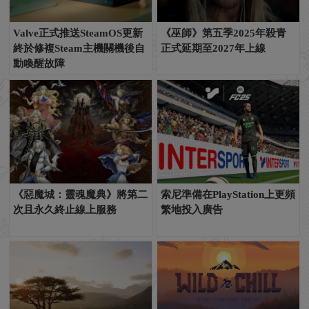
Valve正式推送SteamOS更新
《巫師》第五季2025年殺青
終於修複Steam主機關機後自
正式延期至2027年上線
動喚醒故障
《惡魔城：靈魂魔典》將第二
索尼準備在PlayStation上更頻
次且永久終止線上服務
繁地投入廣告