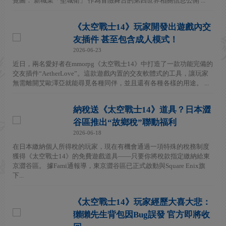
覺圖： 新職業「堅城衛」 作為冒險舞台的第四世界相關信息公開 ...
《太空戰士14》玩家開發出遊戲內交
友插件 甚至包含成人模式！
2026-06-23
近日，兩名愛好者在mmorpg《太空戰士14》中打造了一款功能完備的
交友插件“AetherLove”。這款遊戲內置的交友軟體式的工具，讓玩家
無需離開艾歐澤亞就能尋覓各種同伴，並且還有各種各樣的用途。 ...
納稅送《太空戰士14》道具？日本澀
谷區推出“故鄉稅”聯動福利
2026-06-18
在日本繳納個人所得稅的玩家，現在有機會通過一項特殊的稅務制度
獲得《太空戰士14》的免費遊戲道具——只要你將稅款指定繳納給東
京澀谷區。 據Fami通報導，東京澀谷區已正式啟動與Square Enix旗
下...
《太空戰士14》玩家經歷大喜大悲：
獺獺先生背包因Bug誤發 官方即將收