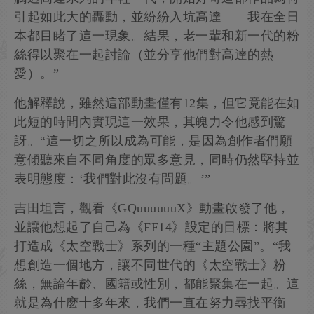
引起如此大的轟動，並紛紛入坑高達——我在全日
本都目睹了這一現象。結果，老一輩和新一代的粉
絲得以聚在一起討論（並分享他們對高達的熱
愛）。”
他解釋說，雖然這部動畫僅有12集，但它竟能在如
此短的時間內實現這一效果，其魄力令他感到驚
訝。“這一切之所以成為可能，是因為創作者們願
意傾聽來自不同角度的眾多意見，同時仍然堅持並
表明態度：‘我們對此沒有問題。’”
吉田坦言，觀看《GQuuuuuuX》動畫啟發了他，
並讓他想起了自己為《FF14》設定的目標：將其
打造成《太空戰士》系列的一種“主題公園”。“我
想創造一個地方，讓不同世代的《太空戰士》粉
絲，無論年齡、國籍或性別，都能聚集在一起。這
就是為什麽十多年來，我們一直在努力尋找平衡