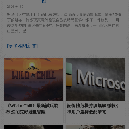
回
2026-04-30
對於《太空戰士14》的玩家來說，這周的心情宛如過山車。隨著7.5補
丁的發布，許多玩家意外發現自己的時尚配飾中多了一件物品——可
愛到犯規的“獺獺先生背包”。免費贈送、萌度爆表，一時間玩家們喜
出望外。 然...
[更多相關新聞]
《Wild n Chill》最新試玩發
記憶體危機持續無解 微軟引
布 悠閑荒野避世冒險
導用戶選擇低配筆電