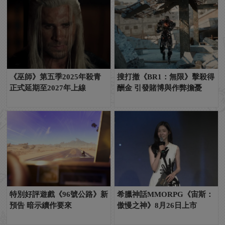
《巫師》第五季2025年殺青
搜打撤《BR1：無限》擊殺得
正式延期至2027年上線
酬金 引發賭博與作弊擔憂
特別好評遊戲《96號公路》新
希臘神話MMORPG《宙斯：
預告 暗示續作要來
傲慢之神》8月26日上市