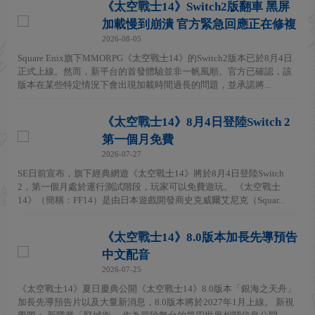
《太空戰士14》Switch2版翻車 黑屏
加載慢到崩潰 官方緊急回應正在修複
2026-08-05
Square Enix旗下MMORPG《太空戰士14》的Switch2版本已於8月4日
正式上線。然而，新平台的首發體驗並非一帆風順。官方已確認，該
版本在某些特定情況下會出現加載時間過長的問題，並承諾將...
《太空戰士14》8月4日登陸Switch 2
第一個月免費
2026-07-27
SE日前宣布，旗下經典網遊《太空戰士14》將於8月4日登陸Switch
2，第一個月處於運行測試階段，玩家可以免費遊玩。 《太空戰士
14》（簡稱：FF14）是由日本遊戲開發商史克威爾艾尼克（Squar...
《太空戰士14》8.0版本加長先導預告
中文配音
2026-07-25
《太空戰士14》夏日慶典公開《太空戰士14》8.0版本「銀海之天舟」
加長先導預告片以及大量新消息，8.0版本將於2027年1月上線。 新視