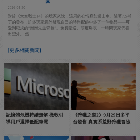
回
2026-04-30
對於《太空戰士14》的玩家來說，這周的心情宛如過山車。隨著7.5補
丁的發布，許多玩家意外發現自己的時尚配飾中多了一件物品——可
愛到犯規的“獺獺先生背包”。免費贈送、萌度爆表，一時間玩家們喜
出望外。 然...
[更多相關新聞]
記憶體危機持續無解 微軟引
《狩獵之道2》9月29日多平
導用戶選擇低配筆電
台發售 真實系荒野狩獵冒險