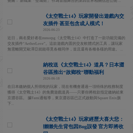
覺圖： 新職業「堅城衛」 作為冒險舞台的第四世界相關信息公開 ...
《太空戰士14》玩家開發出遊戲內交
友插件 甚至包含成人模式！
2026-06-23
近日，兩名愛好者在mmorpg《太空戰士14》中打造了一款功能完備的
交友插件“AetherLove”。這款遊戲內置的交友軟體式的工具，讓玩家
無需離開艾歐澤亞就能尋覓各種同伴，並且還有各種各樣的用途。 ...
納稅送《太空戰士14》道具？日本澀
谷區推出“故鄉稅”聯動福利
2026-06-18
在日本繳納個人所得稅的玩家，現在有機會通過一項特殊的稅務制度
獲得《太空戰士14》的免費遊戲道具——只要你將稅款指定繳納給東
京澀谷區。 據Fami通報導，東京澀谷區已正式啟動與Square Enix旗
下...
《太空戰士14》玩家經歷大喜大悲：
獺獺先生背包因Bug誤發 官方即將收