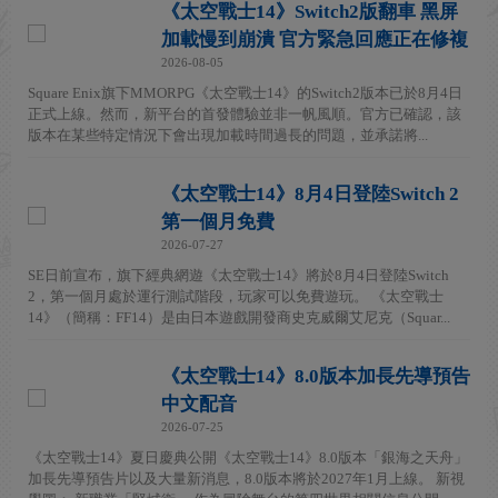
《太空戰士14》Switch2版翻車 黑屏
加載慢到崩潰 官方緊急回應正在修複
2026-08-05
Square Enix旗下MMORPG《太空戰士14》的Switch2版本已於8月4日
正式上線。然而，新平台的首發體驗並非一帆風順。官方已確認，該
版本在某些特定情況下會出現加載時間過長的問題，並承諾將...
《太空戰士14》8月4日登陸Switch 2
第一個月免費
2026-07-27
SE日前宣布，旗下經典網遊《太空戰士14》將於8月4日登陸Switch
2，第一個月處於運行測試階段，玩家可以免費遊玩。 《太空戰士
14》（簡稱：FF14）是由日本遊戲開發商史克威爾艾尼克（Squar...
《太空戰士14》8.0版本加長先導預告
中文配音
2026-07-25
《太空戰士14》夏日慶典公開《太空戰士14》8.0版本「銀海之天舟」
加長先導預告片以及大量新消息，8.0版本將於2027年1月上線。 新視