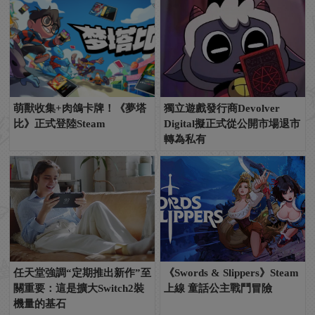
萌獸收集+肉鴿卡牌！《夢塔
獨立遊戲發行商Devolver
比》正式登陸Steam
Digital擬正式從公開市場退市
轉為私有
任天堂強調“定期推出新作”至
《Swords & Slippers》Steam
關重要：這是擴大Switch2裝
上線 童話公主戰鬥冒險
機量的基石