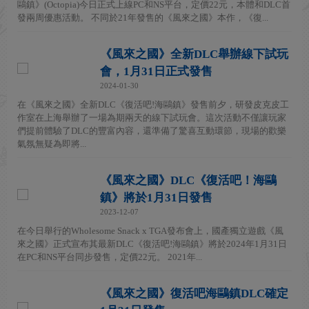
鷗鎮》(Octopia)今日正式上線PC和NS平台，定價22元，本體和DLC首
發兩周優惠活動。 不同於21年發售的《風來之國》本作，《復...
《風來之國》全新DLC舉辦線下試玩
會，1月31日正式發售
2024-01-30
在《風來之國》全新DLC《復活吧!海鷗鎮》發售前夕，研發皮克皮工
作室在上海舉辦了一場為期兩天的線下試玩會。這次活動不僅讓玩家
們提前體驗了DLC的豐富內容，還準備了驚喜互動環節，現場的歡樂
氣氛無疑為即將...
《風來之國》DLC《復活吧！海鷗
鎮》將於1月31日發售
2023-12-07
在今日舉行的Wholesome Snack x TGA發布會上，國產獨立遊戲《風
來之國》正式宣布其最新DLC《復活吧!海鷗鎮》將於2024年1月31日
在PC和NS平台同步發售，定價22元。 2021年...
《風來之國》復活吧海鷗鎮DLC確定