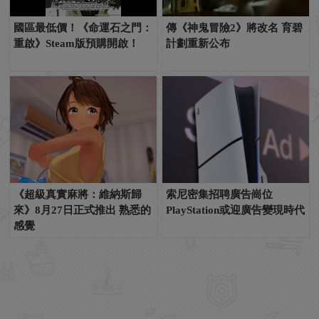
國區最低價！《命運石之門：
傳《神鬼冒險2》將改名 育碧
重啟》Steam版預購開啟！
計劃重新公布
《超級真實麻將：維納斯歸
索尼密集招聘廣告崗位
來》8月27日正式推出 熟悉的
PlayStation或迎廣告變現時代
感覺