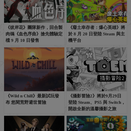
《彼岸花》團隊新作，回合製
《廢土幸存者：爆心英雄》將
肉鴿《血色序曲》搶先體驗定
於 8 月 20 日登陸 Steam 與主
檔 9 月 10 日發售
機平台
《Wild n Chill》最新試玩發
《攝影冒險2》將於9月29日
布 悠閑荒野避世冒險
登陸 Steam、PS5 與 Switch，
開啟全新的溫馨攝影之旅