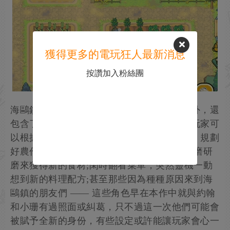
獲得更多的電玩狂人最新消息
按讚加入粉絲團
海鷗鎮除了居民們生活的城鎮中心與農場以外，還
包含了山頂、海灘等數個不同的地形區域。玩家可
以根據自己的節奏體驗種田勞作等多種玩法：規劃
好農作物的播種、澆水;通過釣魚、畜牧、石磨研
磨來獲得新的食材;閑時翻看菜單，突然靈機一動
想到新的料理配方;甚至那些因為種種原因來到海
鷗鎮的朋友們 —— 這些角色早在本作中就與約翰
和小珊有過照面或糾葛，只不過這一次他們可能會
被賦予全新的身份，有些設定或許能讓玩家會心一