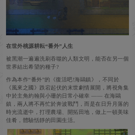
在世外桃源耕耘“番外”人生
被黑潮一遍遍洗刷吞噬的人類文明，能否在另一個
世界結出希望的種子?
作為本作“番外”的《復活吧!海鷗鎮》，不同於
《風來之國》跌宕起伏的末世劇情展開，將視角集
中於主角約翰與小珊的日常小確幸 —— 在海鷗
鎮，兩人將不再忙於奔波戰鬥，而是在日升月落的
時光流逝中，打理農場、開拓田地，做上一頓美味
佳肴，體驗恬靜的田園生活。