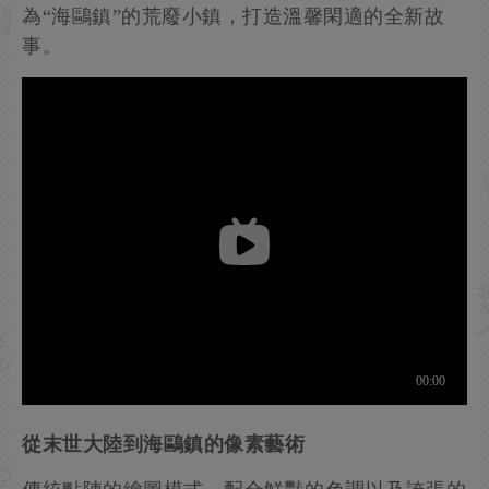
為“海鷗鎮”的荒廢小鎮，打造溫馨閑適的全新故
事。
從末世大陸到海鷗鎮的像素藝術