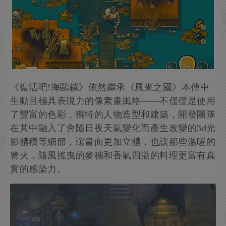
《復活吧!海鷗鎮》依然繼承《風來之國》本傳中
生動且極具表現力的像素畫風格——不僅僅是使用
了豐富的色彩，獨特的人物造型和建築，開發團隊
在其中融入了會隨日夜天氣變化而產生改變的3d光
影體積等細節，讓畫面更加立體，也讓那些溫暖的
篝火，隨風搖曳的麥穗和香氣四溢的料理更富有真
實的感染力。