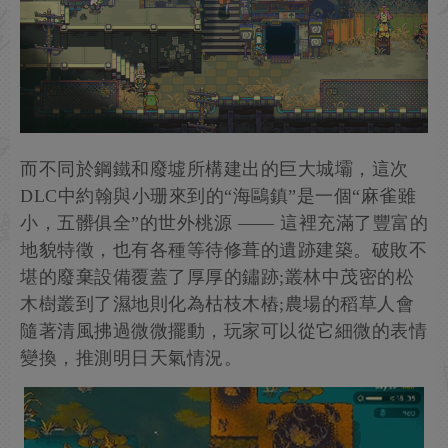
而不同於鋼鐵和廢墟所構建出的巨大城壩，這次
DLC中約翰與小珊來到的“海鷗鎮”是一個“麻雀雖
小，五髒俱全”的世外桃源 —— 這裡充滿了豐富的
地貌特徵，也有各種等待修葺的遺跡建築。破敗不
堪的廢棄設備覆蓋了厚厚的鏽跡;叢林中茂密的松
木樹叢到了濕地則化為枯枝木樁;農場的稻草人會
隨著清風拂過微微擺動，玩家可以從它細微的表情
變換，推測明日天氣情況。