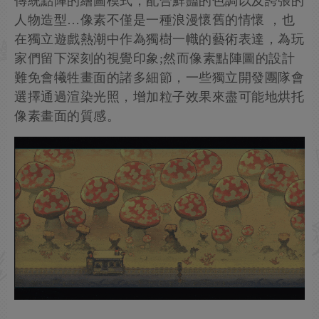
傳統點陣的繪圖模式，配合鮮豔的色調以及誇張的
人物造型…像素不僅是一種浪漫懷舊的情懷 ，也
在獨立遊戲熱潮中作為獨樹一幟的藝術表達，為玩
家們留下深刻的視覺印象;然而像素點陣圖的設計
難免會犧牲畫面的諸多細節，一些獨立開發團隊會
選擇通過渲染光照，增加粒子效果來盡可能地烘托
像素畫面的質感。