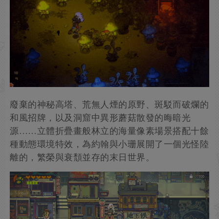
廢棄的神秘高塔、荒無人煙的原野、斑駁而破爛的
和風招牌，以及洞窟中異形蘑菇散發的晦暗光
源……立體折疊畫般林立的海量像素場景搭配十餘
種動態環境特效，為約翰與小珊展開了一個光怪陸
離的，繁榮與衰頹並存的末日世界。