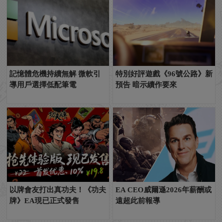
記憶體危機持續無解 微軟引
特別好評遊戲《96號公路》新
導用戶選擇低配筆電
預告 暗示續作要來
以牌會友打出真功夫！《功夫
EA CEO威爾遜2026年薪酬或
牌》EA現已正式發售
遠超此前報導