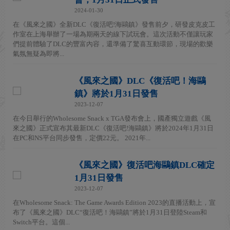
2024-01-30
在《風來之國》全新DLC《復活吧!海鷗鎮》發售前夕，研發皮克皮工
作室在上海舉辦了一場為期兩天的線下試玩會。這次活動不僅讓玩家
們提前體驗了DLC的豐富內容，還準備了驚喜互動環節，現場的歡樂
氣氛無疑為即將...
《風來之國》DLC《復活吧！海鷗
鎮》將於1月31日發售
2023-12-07
在今日舉行的Wholesome Snack x TGA發布會上，國產獨立遊戲《風
來之國》正式宣布其最新DLC《復活吧!海鷗鎮》將於2024年1月31日
在PC和NS平台同步發售，定價22元。 2021年...
《風來之國》復活吧海鷗鎮DLC確定
1月31日發售
2023-12-07
在Wholesome Snack: The Game Awards Edition 2023的直播活動上，宣
布了《風來之國》DLC“復活吧！海鷗鎮”將於1月31日登陸Steam和
Switch平台。這個...