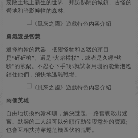
衰敗土地上新生的世界，拜訪熱鬧的城鎮、古怪的
營地和暗影幢幢的森林。
勇氣還是智慧
選擇約翰的武器，抵禦怪物和凶猛的頭目——
是“砰砰槍”、還是“火焰權杖”，或者是久經“烤
驗”的煎鍋。不忍心下手?那就試著用珊的能量泡泡
鎖住他們，飛快地逃離戰場。
兩個英雄
自由地切換約翰和珊，解決謎題;一路奮戰殺出迷
宮。默契的二人組可以分頭行動發現意外的寶藏;
也會互相扶持穿越危機四伏的荒野。