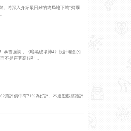
舉辦。將深入介紹最困難的終局地下城“齊爾
.
 暴雪強調，《暗黑破壞神4》設計理念的
不是穿著高跟鞋...
562篇評價中有71%為好評。不過遊戲整體評