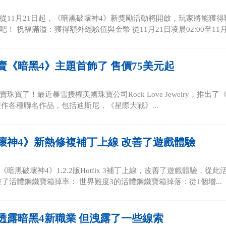
從11月21日起，《暗黑破壞神4》新獎勵活動將開啟，玩家將能獲
！ 祝福滿溢：獲得額外經驗值與金幣 從11月21日凌晨02:00至11月.
賣《暗黑4》主題首飾了 售價75美元起
珠寶了！最近暴雪授權美國珠寶公司Rock Love Jewelry，推出了《
主打製作各種聯名作品，包括迪斯尼，《星際大戰》...
壞神4》新熱修複補丁上線 改善了遊戲體驗
《暗黑破壞神4》1.2.2版Hotfix 3補丁上線，改善了遊戲體驗，
整了活體鋼鐵寶箱掉率： 世界難度3的活體鋼鐵寶箱掉落：從1個增...
透露暗黑4新職業 但洩露了一些線索