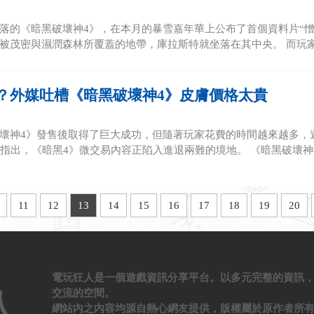
落的《暗黑破壞神4》，在本月的暴雪嘉年華上公布了首個資料片“憎
被茂密與濕潤森林所覆蓋的地帶，庫拉斯特就坐落在其中央。 而玩家還
？外媒吐槽《暗黑破壞神4》皮膚價格太貴
壞神4》發售後取得了巨大成功，但隨著玩家花費的時間越來越多，
t發文指出，《暗黑4》微交易內容正陷入進退兩難的境地。 《暗黑破壞神4
11
12
13
14
15
16
17
18
19
20
電玩狂人是一個遊戲資訊分享平台。以多元完整的資訊
交流的空間。
人
網站內之內容均源自熱心網友提供，版權屬於原作者所