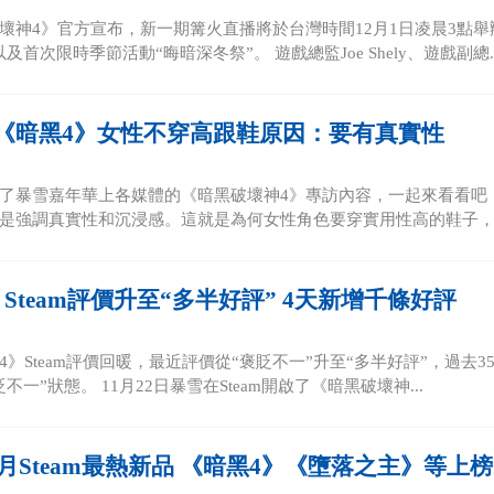
壞神4》官方宣布，新一期篝火直播將於台灣時間12月1日凌晨3點
及首次限時季節活動“晦暗深冬祭”。 遊戲總監Joe Shely、遊戲副總..
《暗黑4》女性不穿高跟鞋原因：要有真實性
了暴雪嘉年華上各媒體的《暗黑破壞神4》專訪內容，一起來看看吧！
是強調真實性和沉浸感。這就是為何女性角色要穿實用性高的鞋子，而
Steam評價升至“多半好評” 4天新增千條好評
4》Steam評價回暖，最近評價從“褒貶不一”升至“多半好評”，過去3
不一”狀態。 11月22日暴雪在Steam開啟了《暗黑破壞神...
10月Steam最熱新品 《暗黑4》《墮落之主》等上榜