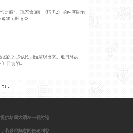
恨之軀”。玩家會回到《暗黑2》的納漢圖地
將面對迪亞...
遊戲的許多缺陷開始顯現出來。近日外媒
》目前的...
21~
»
，提供給廣大網友一個討論
有，若發現無意間侵犯到您