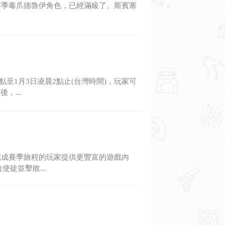
》第二賽季毒爪德魯伊角色，已經滿級了。斯賓塞
點至1月3日凌晨2點止(台灣時間)，玩家可
，...
為完成賽季旅程的玩家提供更豐富的遊戲內
徒並擊敗...