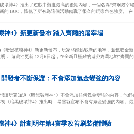
破壞神4》推出了遊戲中難度最高的後期內容，一個名為“齊爾屠宰場”的
新的 BUG，降低了所有為這個活動備戰了很久的玩家角色強度。 在《暗
壞神4》新更新發布 踏入齊爾的屠宰場
6日)《暗黑破壞神4》新更新發布，玩家將能挑戰新的地牢，並獲取全
明： 遊戲性更新 12月6日起，在全新且極難的遊戲終局地城“齊爾的屠
》開發者不斷保證：不會添加氪金變強的內容
想讓玩家知道《暗黑破壞神4》不會添加任何氪金變強的內容，他們
年初《暗黑破壞神4》推出時，暴雪就宣布不會有氪金變強的內容。最近
壞神4》計劃明年第4賽季改善刷裝備體驗