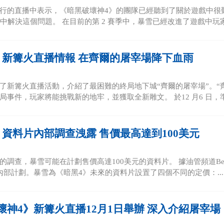
行的直播中表示，《暗黑破壞神4》的團隊已經聽到了關於遊戲中很
季中解決這個問題。 在目前的第 2 賽季中，暴雪已經改進了遊戲中玩家
》新篝火直播情報 在齊爾的屠宰場降下血雨
了新篝火直播活動，介紹了最困難的終局地下城“齊爾的屠宰場”。“齊
局事件，玩家將能挑戰新的地牢，並獲取全新雕文。 於12 月6 日，準備
》資料片內部調查洩露 售價最高達到100美元
調查，暴雪可能在計劃售價高達100美元的資料片。 據油管頻道Bellu
內部計劃。暴雪為《暗黑4》未來的資料片設置了四個不同的定價：...
壞神4》新篝火直播12月1日舉辦 深入介紹屠宰場