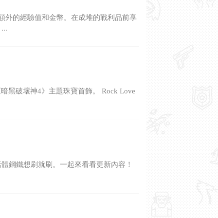
得額外的經驗值和金幣。在成堆的戰利品前享
..
暗黑破壞神4》主題珠寶首飾。 Rock Love
從此活體鋼鐵想刷就刷。一起來看看更新內容！