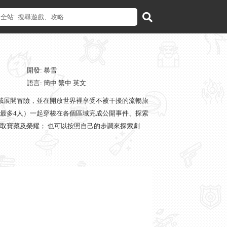
開發: 暴雪
語言: 簡中 繁中 英文
域展開冒險，並在開放世界裡享受不被干擾的流暢旅
最多4人）一起穿梭在各個區域完成公開事件、探索
取寶藏及榮耀； 也可以按照自己的步調來探索劇