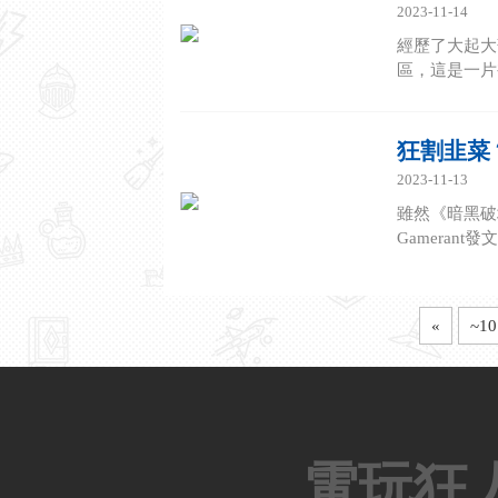
2023-11-14
經歷了大起大
區，這是一片
狂割韭菜
2023-11-13
雖然《暗黑破
Gameran
«
~10
電玩狂