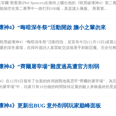
大菲爾·斯賓塞(Phil Spencer)在推特上曬出他的《暗黑破壞神4
能抽空在第二賽季中一路打到100級，真是讓人佩服。 斯賓塞...
壞神4》“晦暗深冬祭”活動開啟 膽小之輩勿來
暗黑破壞神4》“晦暗深冬祭”活動預告，並宣布今日(12月13日)凌晨2
夏的深冬廣場，在與吟遊詩人基雷歐交談後著手刺殺惡魔。完全任務後
壞神4》“齊爾屠宰場”難度過高遭官方削弱
4》在12月6日發布了全新的終局挑戰地風雲牢“齊爾的屠宰場”，
爾的屠宰場”中，玩家只有10分鐘的時間除掉足量的敵人來喚最終的覓血使
壞神4》更新出BUG 意外削弱玩家巔峰面板