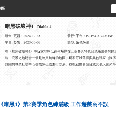
專區
暗黑破壞神4
Diablo 4
發售: 更新：2024-12-23
發行: 平台：PC PS4 XBOXONE
平台: 發售：2023-06-06
類型: 角色扮演
在《暗黑破壞神4》中玩家能夠以任何順序在五個各具特色且危險萬分的區
途。庇護之地將會一個是連貫無縫的地圖。玩家可以選擇與其他玩家（隊伍
熱鬧的城鎮社交中心尋找隊伍或進行交易、並挑戰世界頭目或其他玩家來爭
情、闖入隨機生成的地下城搜刮稀有寶物、或是尋找各式各樣的物品。
《暗黑4》第2賽季角色練滿級 工作遊戲兩不誤