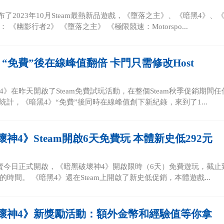
布了2023年10月Steam最熱新品遊戲，《墮落之主》、《暗黑4》、
 《幽影行者2》 《墮落之主》 《極限競速：Motorspo...
“免費”後在線峰值翻倍 卡門只需修改Host
4》在昨天開啟了Steam免費試玩活動，在整個Steam秋季促銷期間任
數據統計，《暗黑4》“免費”後同時在線峰值創下新紀錄，來到了1...
神4》Steam開啟6天免費玩 本體新史低292元
季特賣今日正式開啟，《暗黑破壞神4》開啟限時（6天）免費遊玩，截止到台
時間。 《暗黑4》還在Steam上開啟了新史低促銷，本體遊戲...
壞神4》新獎勵活動：額外金幣和經驗值等你拿