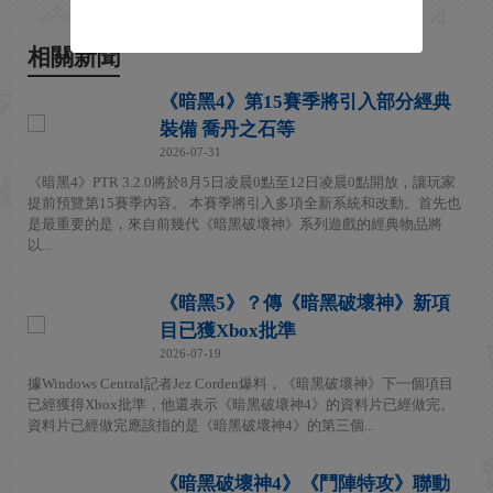
相關新聞
《暗黑4》第15賽季將引入部分經典
裝備 喬丹之石等
2026-07-31
《暗黑4》PTR 3.2.0將於8月5日凌晨0點至12日凌晨0點開放，讓玩家
提前預覽第15賽季內容。 本賽季將引入多項全新系統和改動。首先也
是最重要的是，來自前幾代《暗黑破壞神》系列遊戲的經典物品將
以...
《暗黑5》？傳《暗黑破壞神》新項
目已獲Xbox批準
2026-07-19
據Windows Central記者Jez Corden爆料，《暗黑破壞神》下一個項目
已經獲得Xbox批準，他還表示《暗黑破壞神4》的資料片已經做完。
資料片已經做完應該指的是《暗黑破壞神4》的第三個...
《暗黑破壞神4》《鬥陣特攻》聯動