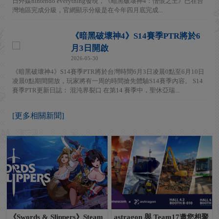
日外媒nintendo everything發現，《暗黑破壞神4：憎恨之王》已在台
灣地區完成分級，官網顯示分級是在今年四月底完成...
《暗黑破壞神4》S14賽季PTR將於6
月3日開啟
2026-05-30
《暗黑破壞神4》S14賽季PTR將於台灣時間6月3日凌晨0點至6月10日
凌晨0點期間開放，玩家將有一周的時間搶先體驗S14賽季內容。 S14
賽季PTR更新日誌： 混沌界裂口 在第14 賽季中，聖休亞瑞...
[更多相關新聞]
《Swords & Slippers》Steam
astragon 與 Team17邀您相聚