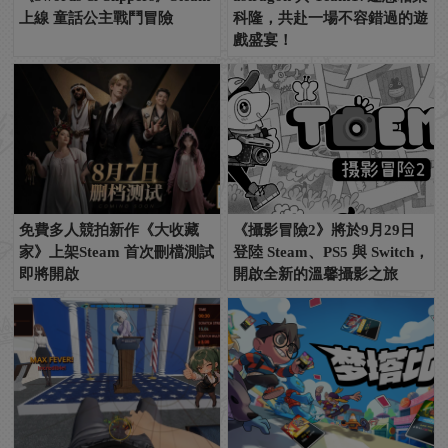
上線 童話公主戰鬥冒險
科隆，共赴一場不容錯過的遊
戲盛宴！
免費多人競拍新作《大收藏
《攝影冒險2》將於9月29日
家》上架Steam 首次刪檔測試
登陸 Steam、PS5 與 Switch，
即將開啟
開啟全新的溫馨攝影之旅