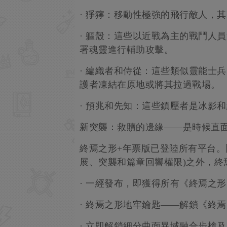
· 猙獰：移動性極強的飛行敵人，
· 軀殼：這些以近戰為主的戰鬥人
署魂靈進行輔助攻擊。
· 編織者和侍從：這些類似靈能士
護者凍結在原地或將其拉過戰場。
· 預兆和先知：這些鎮壓者是冰影
新突襲：救贖的邊緣——是時候直面
終焉之形+年票版已登陸所有平台。
展、突襲和篇章回響權限)之外，終
· 一經發布，即獲得所有《終焉之
· 終焉之形地牢鑰匙——解鎖《終
· 立即解鎖細分曲面異域融合步槍