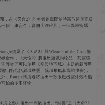
年期間，在《天命2》的每個篇章開始時贏取這個高級
括一個上維合金，多個上維碎片，一個異域密碼，
。
揭露了《天命2》與Wizards of the Coast旗
跨界合作，《天命2》將推出遊戲內物品，其靈感
。守護者們可以使用《龍與地下城》主題的新護甲
主題配件(包括異域機靈、異域飛船和異域快雀)，
，Bungie商店還將推出一款眼魔機靈外殼樹脂
中可怕的多眼怪物。
終焉之形》推出一周後推出。“回響”是《天命2》