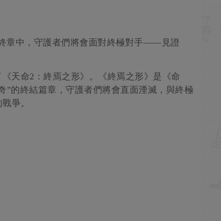
最終章中，守護者們將會面對終極對手——見證
出了《天命2：終焉之形》。《終焉之形》是《命
奇”的終結篇章，守護者們將會直面湮滅，與終極
的戰爭。