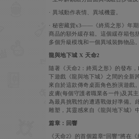
· 異域動作表情、異域機靈。
· 秘密藏貨x3——《終焉之形》
商品的額外緩存箱。這個緩存箱包
多個升級模塊和一個異域裝飾物品
龍與地下城 X 天命2
隨著《天命2：終焉之形》的發布，Bungie
下遊戲《龍與地下城》之間的全新
來自於這款傳奇桌面角色扮演遊戲
皮膚(每個守護者職業各一件)及其
為最具挑戰性的遭遇戰做好準備。此外
雕塑，其靈感來自《龍與地下城》
篇章：回響
《天命2》的首個篇章“回響”將在《