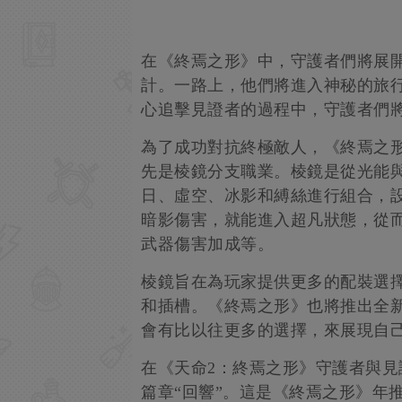
在《終焉之形》中，守護者們將展
計。一路上，他們將進入神秘的旅
心追擊見證者的過程中，守護者們
為了成功對抗終極敵人，《終焉之
先是棱鏡分支職業。棱鏡是從光能
日、虛空、冰影和縛絲進行組合，
暗影傷害，就能進入超凡狀態，從
武器傷害加成等。
棱鏡旨在為玩家提供更多的配裝選
和插槽。《終焉之形》也將推出全新
會有比以往更多的選擇，來展現自
在《天命2：終焉之形》守護者與見證
篇章“回響”。這是《終焉之形》年