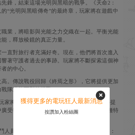
結先鋒，結束這場光明與黑暗的戰爭。《天命2：
的“光明與黑暗傳奇”的最終章，玩家將在遊戲中
支職業，將暗影與光能之力交織在一起。平衡光能
技能，釋放棱鏡的真正力量。
家一直對旅行者充滿好奇。現在，他們將首次進入
回響著守護者過去的事跡。玩家將不斷探索這個神
行者的中心。
之高。傳說戰役回歸《終焉之形》，它將提供更加
力戰隊才能面對的挑戰。
獲得更多的電玩狂人最新消息
，玩家將能首次裝備異域職業物品。這些物品將提
中廣受歡迎的特性，首次讓玩家能混合搭配兩種特
按讚加入粉絲團
鬥人員陣營“恐懼”有幾種新的敵人類型，包括：