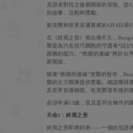
見證者對抗之後展開新的冒險。從6月
的故事、活動和獎勵。
新突襲和世界首通賽將於6月8日舉
在《終焉之形》推出後不久，Bung
襲是為六名技巧嫻熟的守護者*設
困難的能力。“救贖的邊緣”將於台
家開放。
隨著“救贖的邊緣”突襲的發布，Bu
襲的火力戰隊提供獎勵。確認獲得
及世界首通稱號。在突襲發布後的
必須年滿13歲，並且是符合條件的
天命2：終焉之形
終焉之形即將到來——一個由見證