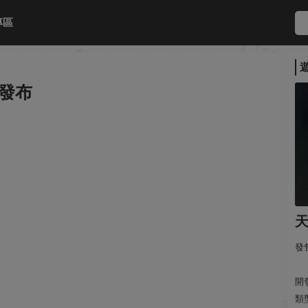
專區
發布
天
發售
開發
類