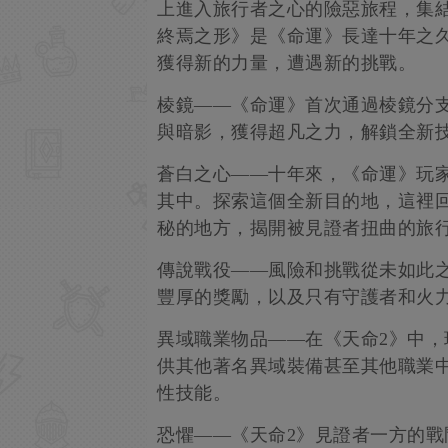
上進入旅行者之心的險惡旅程，集
終焉之形》是《命運》長達十年之久
獲得新的力量，遭遇新的挑戰。
棱鏡——《命運》首次通過棱鏡分
與暗影，獲得超凡之力，解鎖全新
蒼白之心——十年來，《命運》玩
其中。探索這個全新目的地，這裡
秘的地方，揭開被見證者扭曲的旅
傳說戰役——風險和挑戰從未如此
豐厚的獎勵，以及只有守護者和火
異域職業物品——在《天命2》中
供其他著名異域裝備甚至其他職業
性技能。
恐懼——《天命2》見證者一方的戰