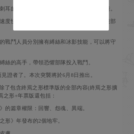
其刺耳的嘶吼能減緩守護者的速度並壓製其技能。
員速度快、殺傷力強，裝備有巨大的雙刃，並能部
兵的戰鬥人員分別擁有縛絲和冰影技能，可以將守
和縛絲的高手，帶領恐懼部隊投入戰鬥。
見證者了。本次突襲將於6月8日推出。
除了包含終焉之形標準版的全部內容(終焉之形擴
焉之形+年票版還包括：
形》的篇章權限：回響、怨魂、異端。
焉之形》年發布的2個地牢。
及皮膚。