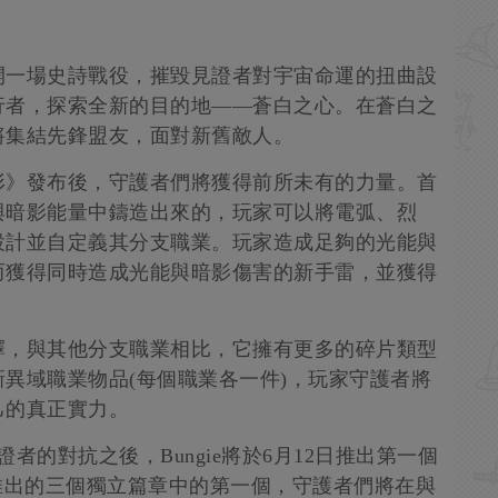
開一場史詩戰役，摧毀見證者對宇宙命運的扭曲設
行者，探索全新的目的地——蒼白之心。在蒼白之
將集結先鋒盟友，面對新舊敵人。
形》發布後，守護者們將獲得前所未有的力量。首
與暗影能量中鑄造出來的，玩家可以將電弧、烈
設計並自定義其分支職業。玩家造成足夠的光能與
而獲得同時造成光能與暗影傷害的新手雷，並獲得
擇，與其他分支職業相比，它擁有更多的碎片類型
異域職業物品(每個職業各一件)，玩家守護者將
己的真正實力。
者的對抗之後，Bungie將於6月12日推出第一個
推出的三個獨立篇章中的第一個，守護者們將在與