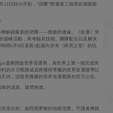
12日到10月初，“回響”將通過三個章節展開新
行
ie將解鎖最新的突襲——救贖的邊緣。《命運》突
計的巔峰活動，來考驗其技能、團隊配合以及解決
灣時間6月8日凌晨1點面向所有《終焉之形》的玩
ngie還將開啟世界首通賽，為世界上第一個完成突
勝利的火力戰隊成員將獲得專屬的世界首通腰帶以
幾天內，請留意獲勝的世界首通戰隊的官方公告。
國家的成員。違禁無效。
者捏造出的、如同噩夢般的扭曲現實。守護者將踏