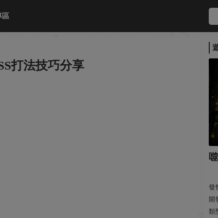
專區
SS打法技巧分享
發售
開發
類