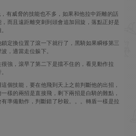
。
較低，有威脅的技能也不多，如果和他拉中距離的話
能，而且遠距離突刺到頭會追加回旋，落點正好是
離。
他鎖定換位置了滾一下就行了，黑騎如果瞬移第三
擊波，適當走位躲下。
性很強，滾早了第二下是擋不住的，看見動作拉
行。
用這個技能，要在他飛到天上之前判斷他的出招，
騎一樣的兩招是直接飛，剩下兩招是白騎的難點，
會有準備動作，判斷錯了秒殺。。。轉盾一樣是拉
。