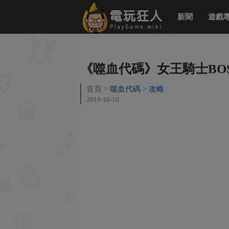
新聞
遊戲
《噬血代碼》女王騎士BO
首頁
噬血代碼
攻略
2019-10-10