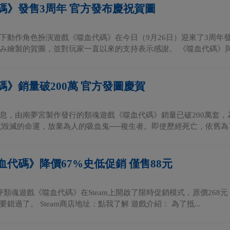
碼》發售3周年 官方發布慶祝賀圖
下動作角色扮演遊戲《噬血代碼》在今日（9月26日）迎來了3周年
み繪製的賀圖，並對玩家一直以來的支持表示感謝。 《噬血代碼》與《
碼》銷量破200萬 官方發圖慶賀
息，由南夢宮製作發行的類魂遊戲《噬血代碼》銷量已破200萬套
抗毀滅的命運，放棄為人的吸血鬼──複生者。即使歷經死亡，依舊為了
血代碼》降價67%史低促銷 僅售88元
好評類魂遊戲《噬血代碼》在Steam上開啟了限時促銷模式，原價268元
錯過了。 Steam商店地址：點我了解 遊戲介紹： 為了抵...