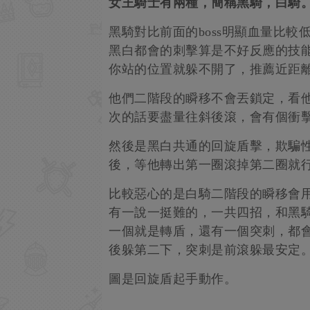
女王騎士有兩種，簡稱黑騎，白騎
黑騎對比前面的boss明顯血量比
黑白都會的刺擊算是不好反應的技
你站的位置就躲不開了，推薦近距
他們二階段的瞬移不會丟鎖定，看
次的話要盡量往斜後滾，會有個衝
然後是黑白共通的回旋盾擊，欺騙
後，等他轉出第一圈滾掉第二圈就
比較惡心的是白騎二階段的瞬移會
有一說一挺難的，一共四招，和黑
一個就是轉盾，還有一個突刺，都
後躲第二下，突刺是前滾躲最安定
圖是回旋盾起手動作。