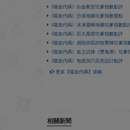
《噬血代碼》白血教堂坑爹指數點評
《噬血代碼》沙漠地圖坑爹指數盤點
《噬血代碼》冰凍靈峰地圖坑爹指數點
《噬血代碼》巨大風窟坑爹指數點評
《噬血代碼》崩毀街區的狙擊陣坑爹指
《噬血代碼》血之試煉（墮鬼潮）坑爹
《噬血代碼》地底洞穴惡意設計點評
更多【噬血代碼】攻略
相關新聞