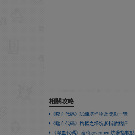
相關攻略
《噬血代碼》試練塔怪物及獎勵一覽
《噬血代碼》棺柩之塔坑爹指數點評
《噬血代碼》臨時goverment坑爹指數