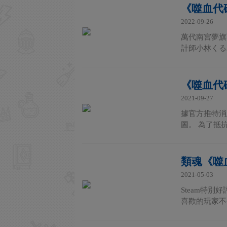
《噬血代
2022-09-26
萬代南宮夢旗
計師小林くる
《噬血代
2021-09-27
據官方推特消
圖。 為了抵
類魂《噬
2021-05-03
Steam特別
喜歡的玩家不要