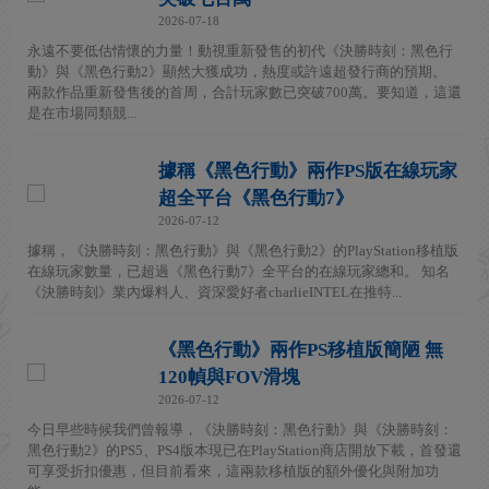
2026-07-18
永遠不要低估情懷的力量！動視重新發售的初代《決勝時刻：黑色行
動》與《黑色行動2》顯然大獲成功，熱度或許遠超發行商的預期。
兩款作品重新發售後的首周，合計玩家數已突破700萬。要知道，這還
是在市場同類競...
據稱《黑色行動》兩作PS版在線玩家
超全平台《黑色行動7》
2026-07-12
據稱，《決勝時刻：黑色行動》與《黑色行動2》的PlayStation移植版
在線玩家數量，已超過《黑色行動7》全平台的在線玩家總和。 知名
《決勝時刻》業內爆料人、資深愛好者charlieINTEL在推特...
《黑色行動》兩作PS移植版簡陋 無
120幀與FOV滑塊
2026-07-12
今日早些時候我們曾報導，《決勝時刻：黑色行動》與《決勝時刻：
黑色行動2》的PS5、PS4版本現已在PlayStation商店開放下載，首發還
可享受折扣優惠，但目前看來，這兩款移植版的額外優化與附加功