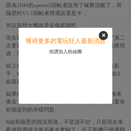
因為3DM的update2回帖者說用了確實流暢了，而
隔壁的V1.1回帖者用過說還是卡，
所以我想大概就是這個原因吧。
現在最新出的是V1.2破解補丁，應該是包含了第二
獲得更多的電玩狂人最新消息
次更新了，按理說應該也改善了效率。沒有具體用
按讚加入粉絲團
過，所以不妄下評論。
綜上所述，就本人實際經驗來推薦的話，各位新
手，如果你一直用S組的，就用到底，就是現在S
組最新的update1，
如果你已經用上了3DM的update2，就不要再換來
換去了，反正都是單機，效果差不多的，當然還有
前面提到的存檔問題。
R組和隔壁的我沒用過，不是說不好，只是現在來
看就我覺得沒有必要去實驗了，反正單機已經通關