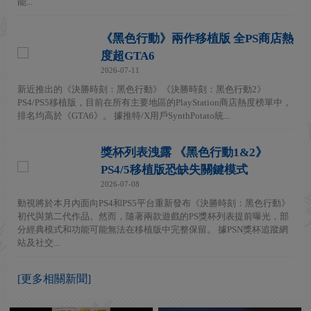
能...
《黑色行動》兩作移植版 全PS商店熱
度超GTA6
2026-07-11
新近推出的《決勝時刻：黑色行動》《決勝時刻：黑色行動2》
PS4/PS5移植版，目前在所有主要地區的PlayStation商店熱度榜單中，
排名均高於《GTA6》。 據推特/X用戶SynthPotato統...
獎杯列表洩露 《黑色行動1&2》
PS4/5移植版恐缺失關鍵模式
2026-07-08
動視將於本月內面向PS4和PS5平台重新發布《決勝時刻：黑色行動》
初代與第二代作品。然而，隨著兩款遊戲的PS獎杯列表提前曝光，部
分經典模式和功能可能無法在移植版中完整保留。 據PSN獎杯追蹤網
站及社交...
[更多相關新聞]