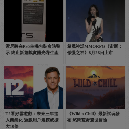
索尼將在PS5主機包裝盒貼警
希臘神話MMORPG《宙斯：
示 終止新遊戲實體光碟生產
傲慢之神》8月26日上市
T2看好雲遊戲：未來三年進
《Wild n Chill》最新試玩發
入商業化 遊戲用戶規模或擴
布 悠閑荒野避世冒險
大10倍