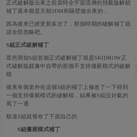
正式破解版出來之前當時全宇宙流傳的預載版解鎖
補丁基本都是天朝3DM和隔壁做出來的，
因為後來已經更新多次了，那個時期的破解補丁就
請全部忽略吧。
S組正式破解補丁
眾所周知S組首個正式破解補丁就是SKIDROW正
式破解版鏡像中自帶的那個不支持僵屍模式的破解
檔
後來有個老外在這個S組的補丁上修改了一下得到
一個支持僵屍模式的破解檔，結果被S組沒好氣的
罵了一通
順道S組就發布了下面自己的
S組僵屍模式補丁