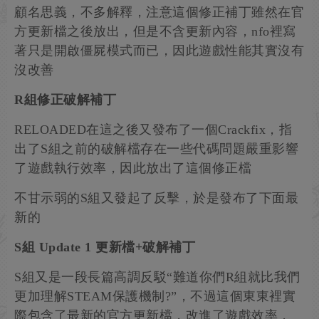
顧名思義，不多解釋，注意這個修正補丁雖然在官
方更新檔之後放出，但是不含更新內容，nfo裡寫
著只是開啟僵屍模式而已，因此遊戲性能其實沒有
沒改善
R組修正破解補丁
RELOADED在這之後又發布了一個Crackfix，指
出了S組之前的破解檔存在一些代碼問題嚴重影響
了遊戲執行效率，因此放出了這個修正檔
不甘示弱的S組又發起了反擊，於是發布了下面最
新的
S組 Update 1 更新檔+破解補丁
S組又是一段長篇高調反駁“難道你們R組就比我們
更加理解STEAM保護機制?”，不過這個東東裡實
際包含了最新的官方更新檔，改進了遊戲效率，