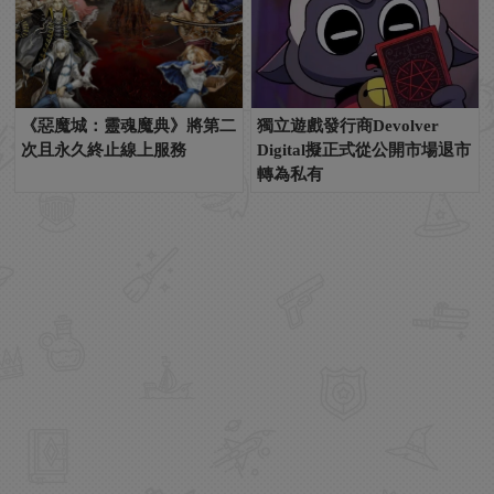
《惡魔城：靈魂魔典》將第二
獨立遊戲發行商Devolver
次且永久終止線上服務
Digital擬正式從公開市場退市
轉為私有