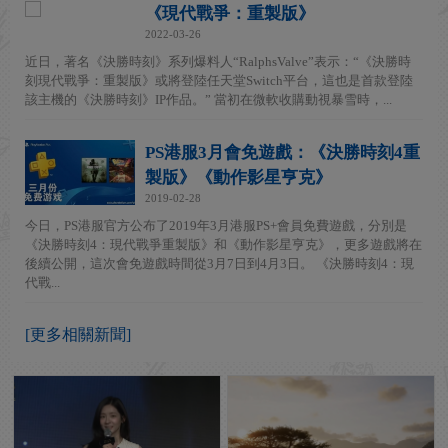
《現代戰爭：重製版》
2022-03-26
近日，著名《決勝時刻》系列爆料人“RalphsValve”表示：“《決勝時
刻現代戰爭：重製版》或將登陸任天堂Switch平台，這也是首款登陸
該主機的《決勝時刻》IP作品。” 當初在微軟收購動視暴雪時，...
PS港服3月會免遊戲：《決勝時刻4重
製版》《動作影星亨克》
2019-02-28
今日，PS港服官方公布了2019年3月港服PS+會員免費遊戲，分別是
《決勝時刻4：現代戰爭重製版》和《動作影星亨克》，更多遊戲將在
後續公開，這次會免遊戲時間從3月7日到4月3日。 《決勝時刻4：現
代戰...
[更多相關新聞]