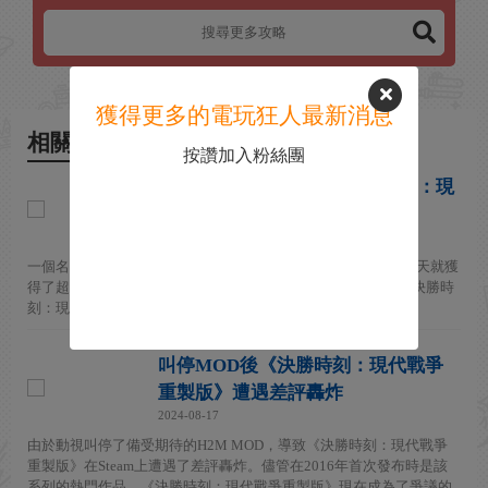
獲得更多的電玩狂人最新消息
相關新聞
按讚加入粉絲團
數千人簽名要求恢復《決勝時刻：現
代戰爭重製版》MOD
2024-08-17
一個名為“讓H2M MOD活下去”的請願書在Change.org上僅僅一天就獲
得了超過6000個簽名，該請願書旨在讓動視允許備受期待的《決勝時
刻：現代戰爭2》MOD“H2M”發布。 H2M MOD原本...
叫停MOD後《決勝時刻：現代戰爭
重製版》遭遇差評轟炸
2024-08-17
由於動視叫停了備受期待的H2M MOD，導致《決勝時刻：現代戰爭
重製版》在Steam上遭遇了差評轟炸。儘管在2016年首次發布時是該
系列的熱門作品，《決勝時刻：現代戰爭重製版》現在成為了爭議的