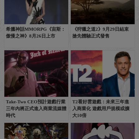
希臘神話MMORPG《宙斯：
《狩獵之道2》9月29日結束
傲慢之神》8月26日上市
搶先體驗正式發售
Take-Two CEO預計遊戲行業
T2看好雲遊戲：未來三年進
三年內將正式進入商業流媒體
入商業化 遊戲用戶規模或擴
時代
大10倍