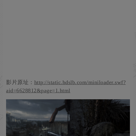
影片原址：
http://static.hdslb.com/miniloader.swf?
aid=6628812&page=1.html