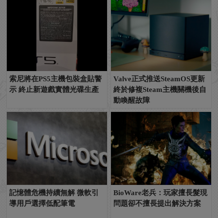
索尼將在PS5主機包裝盒貼警
Valve正式推送SteamOS更新
示 終止新遊戲實體光碟生產
終於修複Steam主機關機後自
動喚醒故障
記憶體危機持續無解 微軟引
BioWare老兵：玩家擅長髮現
導用戶選擇低配筆電
問題卻不擅長提出解決方案