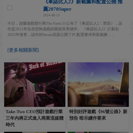
《車諾比人2》新截圖和配置公開 推
薦2070Super
2024-08-13
今日，波蘭遊戲發行商The Farm 51公布了《車諾比人2：禁區》，該
作是2021年生存恐怖遊戲的開放世界續作。 《車諾比人2》計劃在
2025年發售，該作的Steam頁面公開了PC配置要求和新截圖，...
[更多相關新聞]
Take-Two CEO預計遊戲行業
特別好評遊戲《96號公路》新
三年內將正式進入商業流媒體
預告 暗示續作要來
時代