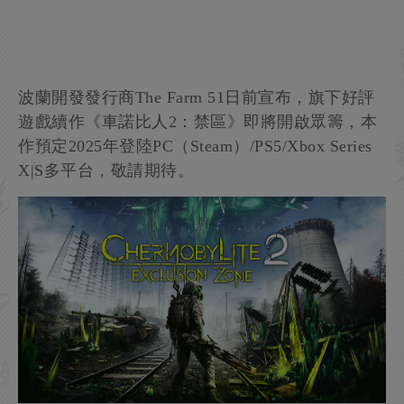
波蘭開發發行商The Farm 51日前宣布，旗下好評
遊戲續作《車諾比人2：禁區》即將開啟眾籌，本
作預定2025年登陸PC（Steam）/PS5/Xbox Series
X|S多平台，敬請期待。