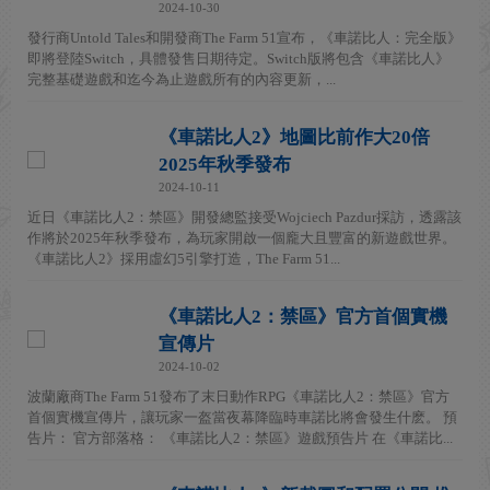
2024-10-30
發行商Untold Tales和開發商The Farm 51宣布，《車諾比人：完全版》
即將登陸Switch，具體發售日期待定。Switch版將包含《車諾比人》
完整基礎遊戲和迄今為止遊戲所有的內容更新，...
《車諾比人2》地圖比前作大20倍
2025年秋季發布
2024-10-11
近日《車諾比人2：禁區》開發總監接受Wojciech Pazdur採訪，透露該
作將於2025年秋季發布，為玩家開啟一個龐大且豐富的新遊戲世界。
《車諾比人2》採用虛幻5引擎打造，The Farm 51...
《車諾比人2：禁區》官方首個實機
宣傳片
2024-10-02
波蘭廠商The Farm 51發布了末日動作RPG《車諾比人2：禁區》官方
首個實機宣傳片，讓玩家一盔當夜幕降臨時車諾比將會發生什麽。 預
告片： 官方部落格： 《車諾比人2：禁區》遊戲預告片 在《車諾比...