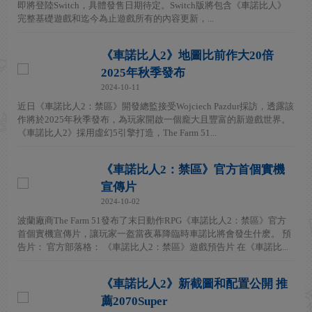
即將登陸Switch，具體發售日期待定。Switch版將包含《車諾比人》
完整基礎遊戲和迄今為止遊戲所有的內容更新，...
《車諾比人2》地圖比前作大20倍
2025年秋季發布
2024-10-11
近日《車諾比人2：禁區》開發總監接受Wojciech Pazdur採訪，透露該
作將於2025年秋季發布，為玩家開啟一個龐大且豐富的新遊戲世界。
《車諾比人2》採用虛幻5引擎打造，The Farm 51...
《車諾比人2：禁區》官方首個實機
宣傳片
2024-10-02
波蘭廠商The Farm 51發布了末日動作RPG《車諾比人2：禁區》官方
首個實機宣傳片，讓玩家一盔當夜幕降臨時車諾比將會發生什麽。 預
告片： 官方部落格： 《車諾比人2：禁區》遊戲預告片 在《車諾比...
《車諾比人2》新截圖和配置公開 推
薦2070Super