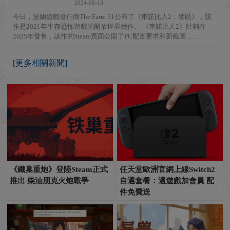
2024-08-13
今日，波蘭遊戲發行商The Farm 51公布了《車諾比人2：禁區》，該
作是2021年生存恐怖遊戲的開放世界續作。 《車諾比人2》計劃在
2025年發售，該作的Steam頁面公開了PC配置要求和新截圖，...
[更多相關新聞]
《鐵巢重炮》登陸Steam正式
任天堂歐洲官網上線Switch2
推出 柴油朋克火炮戰爭
自選套餐：選遊戲加會員 配
件免費送