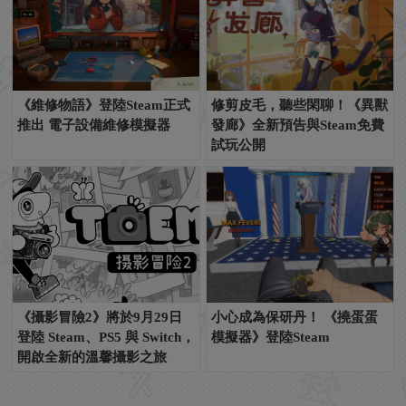
《維修物語》登陸Steam正式
修剪皮毛，聽些閑聊！《異獸
推出 電子設備維修模擬器
發廊》全新預告與Steam免費
試玩公開
《攝影冒險2》將於9月29日
小心成為保研丹！ 《撓蛋蛋
登陸 Steam、PS5 與 Switch，
模擬器》登陸Steam
開啟全新的溫馨攝影之旅