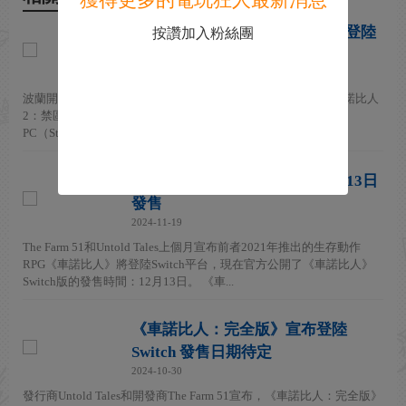
獲得更多的電玩狂人最新消息
《車諾比人2》即將眾籌 2025年登陸
按讚加入粉絲團
多平台
2024-12-03
波蘭開發發行商The Farm 51日前宣布，旗下好評遊戲續作《車諾比人
2：禁區》即將開啟眾籌，本作預定2025年登陸
PC（Steam）/PS5/Xbox Series X|S多平台，敬請期待。 《車...
《車諾比人》Switch完全版12月13日
發售
2024-11-19
The Farm 51和Untold Tales上個月宣布前者2021年推出的生存動作
RPG《車諾比人》將登陸Switch平台，現在官方公開了《車諾比人》
Switch版的發售時間：12月13日。 《車...
《車諾比人：完全版》宣布登陸
Switch 發售日期待定
2024-10-30
發行商Untold Tales和開發商The Farm 51宣布，《車諾比人：完全版》