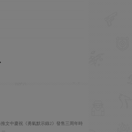
條推文中慶祝《勇氣默示錄2》發售三周年時
..