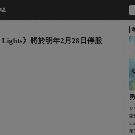
專區
t Lights》將於明年2月28日停服
發售
開發:
En
類