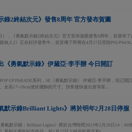
示錄2終結次元》發售8周年 官方發布賀圖
3日），《勇氣默示錄2終結次元》官方宣布遊戲發售8周年，並發布
旅人2》正在好評發售中，並宣傳了即將在4月27日登陸PS5/PS4/St..
出《勇氣默示錄》伊黛亞·李手辦 今日開訂
OP UP PARADE系列，SE《勇氣默示錄》 伊黛亞·李手辦，現已開訂
全高17~18cm便於擺飾的尺寸、預售後快速出貨等富...
示錄Brilliant Lights》將於明年2月28日停服
勇氣默示錄：Brilliant Lights》將於台灣時間2023年2月28日
》系列十周年紀念作品，於1月27日上線谷歌商店和i...