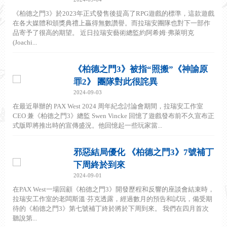
《柏德之門3》於2023年正式發售後提高了RPG遊戲的標準，這款遊戲
在各大媒體和頒獎典禮上贏得無數讚譽。而拉瑞安團隊也對下一部作
品寄予了很高的期望。 近日拉瑞安藝術總監約阿希姆·弗萊明克
(Joachi...
《柏德之門3》被指“照搬”《神諭原
罪2》 團隊對此很詫異
2024-09-03
在最近舉辦的 PAX West 2024 周年紀念討論會期間，拉瑞安工作室
CEO 兼《柏德之門3》總監 Swen Vincke 回憶了遊戲發布前不久宣布正
式版即將推出時的宣傳盛況。他回憶起一些玩家當...
邪惡結局優化 《柏德之門3》7號補丁
下周終於到來
2024-09-01
在PAX West一場回顧《柏德之門3》開發歷程和反響的座談會結束時，
拉瑞安工作室的老闆斯溫·芬克透露，經過數月的預告和試玩，備受期
待的《柏德之門3》第七號補丁終於將於下周到來。 我們在四月首次
聽說第...