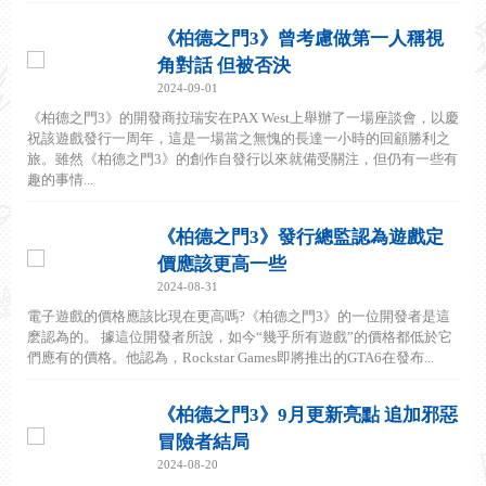
《柏德之門3》曾考慮做第一人稱視
角對話 但被否決
2024-09-01
《柏德之門3》的開發商拉瑞安在PAX West上舉辦了一場座談會，以慶
祝該遊戲發行一周年，這是一場當之無愧的長達一小時的回顧勝利之
旅。雖然《柏德之門3》的創作自發行以來就備受關注，但仍有一些有
趣的事情...
《柏德之門3》發行總監認為遊戲定
價應該更高一些
2024-08-31
電子遊戲的價格應該比現在更高嗎?《柏德之門3》的一位開發者是這
麽認為的。 據這位開發者所說，如今“幾乎所有遊戲”的價格都低於它
們應有的價格。他認為，Rockstar Games即將推出的GTA6在發布...
《柏德之門3》9月更新亮點 追加邪惡
冒險者結局
2024-08-20