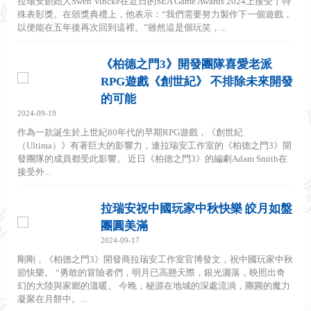
拉瑞安創始人Swen Vincke在近日的SEA Game Awards 2024上接受了特
殊表彰獎。在頒獎典禮上，他表示：“我們需要努力製作下一個遊戲，
以便能在五年後再次回到這裡。”雖然這是個玩笑，...
《柏德之門3》開發團隊喜愛老派
RPG遊戲《創世紀》 不排除未來開發
的可能
2024-09-19
作為一款誕生於上世紀80年代的早期RPG遊戲，《創世紀
（Ultima）》有著巨大的影響力，連拉瑞安工作室的《柏德之門3》開
發團隊的成員都受此影響。 近日《柏德之門3》的編劇Adam Smith在
接受外...
拉瑞安祝中國玩家中秋快樂 皎月如盤
團圓美滿
2024-09-17
剛剛，《柏德之門3》開發商拉瑞安工作室官博發文，祝中國玩家中秋
節快樂。 “勇敢的冒險者們，明月已高懸天際，銀光灑落，映照出奇
幻的大陸與家鄉的溫暖。 今晚，秘源在地城的深處流淌，團圓的魔力
凝聚在月餅中。...