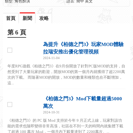
類型: 角色扮演
語言: 簡中 英文
首頁
新聞
攻略
第 6 頁
為提升《柏德之門3》玩家MOD體驗
拉瑞安推出優化管理視頻
2024-11-04
年度RPG遊戲《柏德之門3》在9月份開放了針對PC版MOD的支持，自
然受到了大量玩家的歡迎，開放MOD的第一個月內就獲得了超2200萬
次的下載。 而隨著MOD的開放，MOD的數量和種類也在不斷增加，
這...
《柏德之門3》Mod下載量超過5000
萬次
2024-10-31
《柏德之門3》的 PC 版 Mod 支持於今年 9 月正式上線，玩家對該功
能的需求也隨即變得非常高漲，社區在不到一天的時間內就集體下載
了超過 100 萬次 Mod，一個月內下載量達到了 2200萬次。...