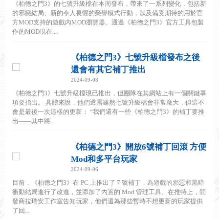
《柏德之門3》的七號升級檔在本周發布，帶來了一系列變化，包括新
的邪惡結局、新的令人畏懼的榮譽模式行動，以及備受期待的用於官
方MOD支持的遊戲內MOD瀏覽器。通過《柏德之門3》官方工具包製
作的MOD現在...
《柏德之門3》七號升級檔發布之後
還會有其它補丁推出
2024-09-08
《柏德之門3》七號升級檔現已推出，但團隊在其網站上有一個關鍵事
項要指出。 具體來說，他們透露雖然七號升級檔會非常龐大，但這不
會是最後一次這樣的更新： “我們還有一些《柏德之門3》的補丁要推
出——其中將...
《柏德之門3》開放6號補丁回滾 方便
Mod和多平台玩家
2024-09-06
目前，《柏德之門3》在 PC 上推出了 7 號補丁，為遊戲的邪惡和黑暗
衝動結局進行了改進，並添加了內置的 Mod 管理工具。在推特上，開
發商拉瑞安工作室告知玩家，他們還為那些暫時不想更新的玩家提供
了回...