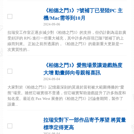
《柏德之門3》7號補丁已登陸PC 主
機/Mac需等到10月
2024-09-06
拉瑞安工作室正逐步減少對《柏德之門3》的支持，但仍計劃為這款廣
受好評的 RPG 進行一些重大補充，其中許多內容現已隨7號補丁的上
線而到來。 正如之前所透露的，《柏德之門3》的最新重大更新是一
次實質性的...
《柏德之門3》愛熊場景讓遊戲熱度
大增 動畫師向母親報喜訊
2024-09-04
大家對於《柏德之門3》記憶最深刻的莫過於當初被大範圍傳播的“愛
熊”場景。雖然它確實很不普通，但它確實幫助遊戲提升了許多熱度和
知名度。最近在 Pax West 展會的《柏德之門3》討論會期間，製作了
該畫...
拉瑞安對下一部作品寄予厚望 將質量
標準定得更高
2024-09-04