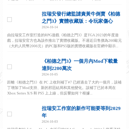
拉瑞安發行總監譴責黃牛倒賣《柏德
之門3》實體收藏版：令玩家傷心
2024-10-14
由拉瑞安工作室打造的RPG遊戲《柏德之門3》是TGA 2023的年度遊
戲，拉瑞安官方也為該作推出了實體收藏版。不過近日售價為260歐元
（大約人民幣2006元）的PC版和PS5版的實體收藏版在官網中顯示...
《柏德之門3》一個月內Mod下載量
達到2200萬次
2024-10-05
距離《柏德之門3》在 PC 上收到補丁#7 已經過去了大約一個月，該補
丁增加了Mod支持、新的邪惡結局和其他變化。該補丁已於本周在
Xbox Series X/S 和 PS5 上上線，但反響如何？根據...
拉瑞安工作室的新作可能要等到2029
年
2024-10-03