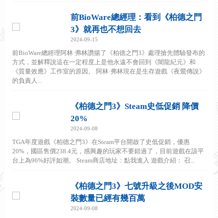
前BioWare總經理：看到《柏德之門
3》就再也不想回去
2024-09-15
前BioWare總經理阿林·弗林讚揚了《柏德之門3》處理搶先體驗發布的
方式，並解釋說這在一定程度上是他永遠不會回到《闇龍紀元》和
《質量效應》工作室的原因。 阿林·弗林現在是生存遊戲《夜鶯傳說》
的負責人...
《柏德之門3》Steam史低促銷 降價
20%
2024-09-08
TGA年度遊戲《柏德之門3》在Steam平台開啟了史低促銷，優惠
20%，國區售價238.4元，感興趣的玩家不要錯過了，目前遊戲在該平
台上為96%好評如潮。 Steam商店地址：點我進入 遊戲介紹： 召...
《柏德之門3》七號升級之後MOD安
裝數量已經有幾百萬
2024-09-08