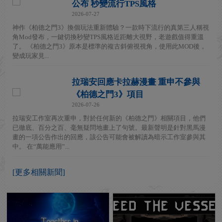
公布 秒變流行TPS風格
2026-07-27
神作《柏德之門3》換個玩法重新體驗？一款時下流行的真第三人稱視
角Mod發布，一鍵切換秒變TPS風格近距離大視野，老遊戲值得重溫
了。 《柏德之門3》原本是標準的複古斜俯視視角，使用此MOD後，
變成玩家見...
拉瑞安回應卡拉赫漫畫 重申不參與
《柏德之門3》項目
2026-07-26
拉瑞安工作室再次重申，對於任何新的《柏德之門》相關項目，他們
已徹底、百分之百、毫無疑問地畫上了句號。最新聲明是針對黑馬漫
畫的一項公告作出的回應，該公告可能會被解讀為暗示工作室參與其
中。 在“萬能應用”...
[更多相關新聞]