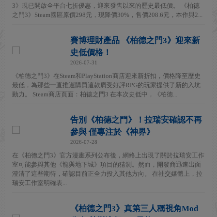
3》現已開啟全平台七折優惠，迎來發售以來的歷史最低價。 《柏德
之門3》Steam國區原價298元，現降價30%，售價208.6元，本作與2...
賽博理財產品 《柏德之門3》迎來新
史低價格！
2026-07-31
《柏德之門3》在Steam和PlayStation商店迎來新折扣，價格降至歷史
最低，為那些一直推遲購買這款廣受好評RPG的玩家提供了新的入坑
動力。 Steam商店頁面：柏德之門3 在本次史低中，《柏德...
告別《柏德之門》！拉瑞安確認不再
參與 僅專注於《神界》
2026-07-28
在《柏德之門3》官方漫畫系列公布後，網絡上出現了關於拉瑞安工作
室可能參與其他《龍與地下城》項目的猜測。然而，開發商迅速出面
澄清了這些期待，確認目前正全力投入其他方向。 在社交媒體上，拉
瑞安工作室明確表...
《柏德之門3》真第三人稱視角Mod