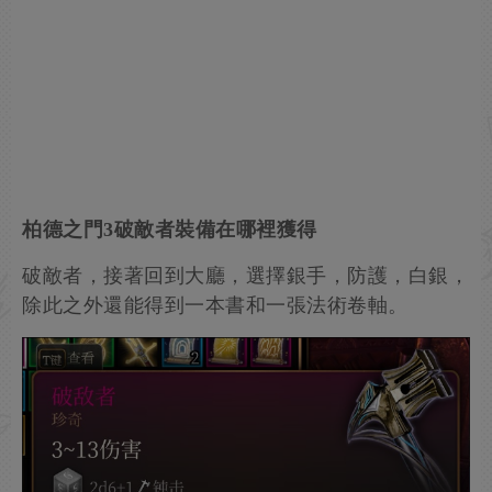
柏德之門3破敵者裝備在哪裡獲得
破敵者，接著回到大廳，選擇銀手，防護，白銀，
除此之外還能得到一本書和一張法術卷軸。