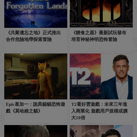
《共聚遺忘之地》正式推出
《餵食之器》最新試玩發布
合作危險地帶探索冒險
培育神秘神明恐怖冒險
Epic喜加一：詭異貓貓恐怖遊
T2看好雲遊戲：未來三年進
戲《莫哈維之貓》
入商業化 遊戲用戶規模或擴
大10倍