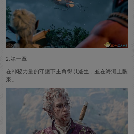
乾掉他的獎勵為巨劍“永燃之刃”。
完成戰鬥後觸發劇情，逃離惡魔領地的螺殼號墜毀
在了野外。
2.第一章