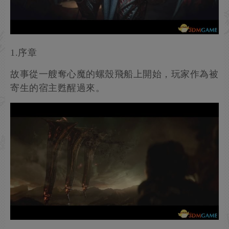
1.序章
故事從一艘奪心魔的螺殼飛船上開始，玩家作為被
寄生的宿主甦醒過來。