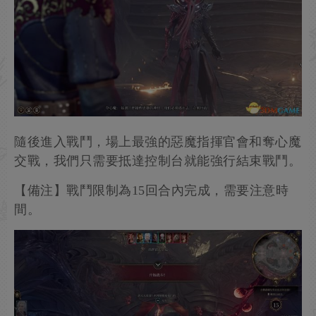
進入艦橋後觸發劇情，奪心魔還未意識到三人並不
受控制，命令三人操縱控制台逃離此地。
【備注】和EA版不同的地方在於少了一個戰鬥場
景。
隨後進入戰鬥，場上最強的惡魔指揮官會和奪心魔
交戰，我們只需要抵達控制台就能強行結束戰鬥。