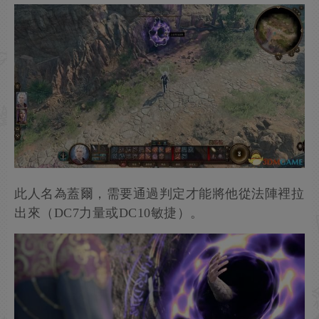
完成海灘的探索後穿過螺殼號的殘骸， 與下圖中
的“古符文法陣”互動可以觸發劇情，遇到第三名同
伴。
【備注】這類法陣也是地圖上的的傳送點。