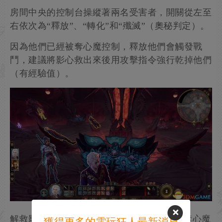
房間中央的控制台操縱著兩名受害者，開關從左至
右依次為“釋放”、“轉化”和“殲滅”（奧秘判定）。
因為他們已經被奪心魔控制，釋放他們會觸發戰
鬥，建議將影心救出來後用攻擊指令強行乾掉他們
（有經驗值）。