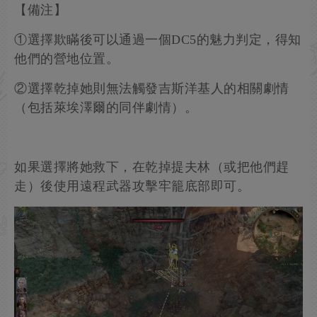
走近並觸發對話，利用欺瞞（DC10魅力）可以讓
提夫林們離開，遊說（DC10魅力）則是讓提夫林
協助乾掉她，兩者都無法通過的話只能選擇攻擊提
夫林或離開。
【備注】
①選擇欺瞞後可以通過一個DC5的魅力判定，得知
他們的營地位置。
②選擇乾掉她則無法觸發吉斯洋基人的相關劇情
（包括萊埃澤爾的同伴劇情）。
如果選擇將她救下，在乾掉提夫林（或把他們趕