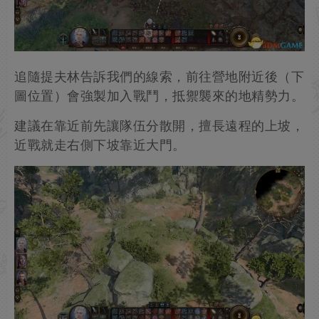
走）後使用遠程武器攻擊牢籠底部即可。
追隨提夫林告訴我們的線索，前往營地附近後（下
圖位置）會強製加入戰鬥，抵禦襲來的地精勢力。
建議在靠近前先讓隊伍分散開，擅長遠程的上坡，
近戰就走右側下坡靠近大門。