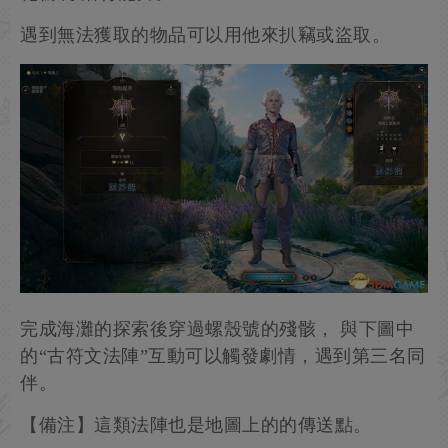
阿斯代倫是一名遊蕩者，作為敏捷擔當的他擅長運
用潛行與各種戲法，也能通過副職學會魔法或是強
化偷襲/潛行能力。
遇到無法獲取的物品可以用他來扒竊或盜取。