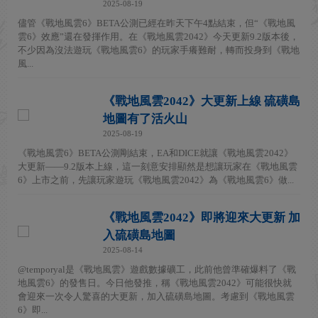
2025-08-19
儘管《戰地風雲6》BETA公測已經在昨天下午4點結束，但“《戰地風
雲6》效應”還在發揮作用。在《戰地風雲2042》今天更新9.2版本後，
不少因為沒法遊玩《戰地風雲6》的玩家手癢難耐，轉而投身到《戰地
風...
《戰地風雲2042》大更新上線 硫磺島
地圖有了活火山
2025-08-19
《戰地風雲6》BETA公測剛結束，EA和DICE就讓《戰地風雲2042》
大更新——9.2版本上線，這一刻意安排顯然是想讓玩家在《戰地風雲
6》上市之前，先讓玩家遊玩《戰地風雲2042》為《戰地風雲6》做...
《戰地風雲2042》即將迎來大更新 加
入硫磺島地圖
2025-08-14
@temporyal是《戰地風雲》遊戲數據礦工，此前他曾準確爆料了《戰
地風雲6》的發售日。今日他發推，稱《戰地風雲2042》可能很快就
會迎來一次令人驚喜的大更新，加入硫磺島地圖。考慮到《戰地風雲
6》即...