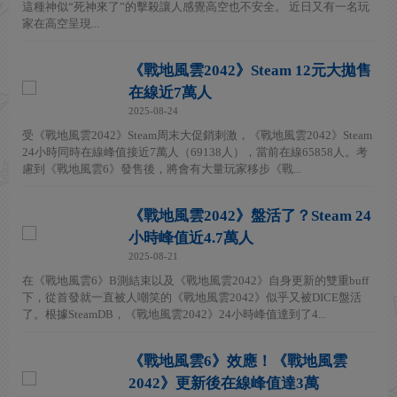
這種神似“死神來了”的擊殺讓人感覺高空也不安全。 近日又有一名玩
家在高空呈現...
《戰地風雲2042》Steam 12元大拋售
在線近7萬人
2025-08-24
受《戰地風雲2042》Steam周末大促銷刺激，《戰地風雲2042》Steam
24小時同時在線峰值接近7萬人（69138人），當前在線65858人。考
慮到《戰地風雲6》發售後，將會有大量玩家移步《戰...
《戰地風雲2042》盤活了？Steam 24
小時峰值近4.7萬人
2025-08-21
在《戰地風雲6》B測結束以及《戰地風雲2042》自身更新的雙重buff
下，從首發就一直被人嘲笑的《戰地風雲2042》似乎又被DICE盤活
了。根據SteamDB，《戰地風雲2042》24小時峰值達到了4...
《戰地風雲6》效應！《戰地風雲
2042》更新後在線峰值達3萬