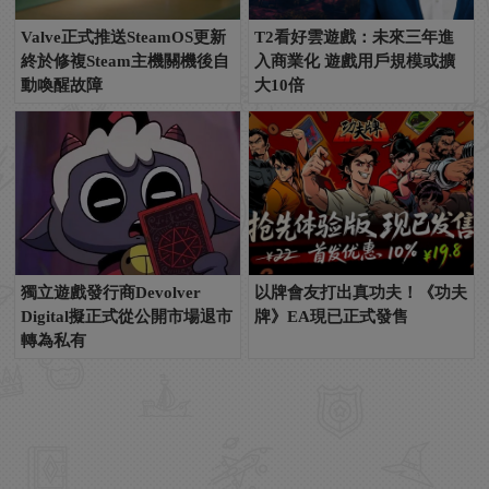
Valve正式推送SteamOS更新
T2看好雲遊戲：未來三年進
終於修複Steam主機關機後自
入商業化 遊戲用戶規模或擴
動喚醒故障
大10倍
獨立遊戲發行商Devolver
以牌會友打出真功夫！《功夫
Digital擬正式從公開市場退市
牌》EA現已正式發售
轉為私有