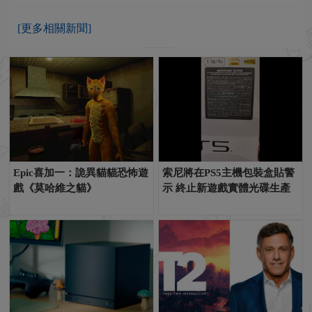
[更多相關新聞]
Epic喜加一：詭異貓貓恐怖遊
索尼將在PS5主機包裝盒貼警
戲《莫哈維之貓》
示 終止新遊戲實體光碟生產