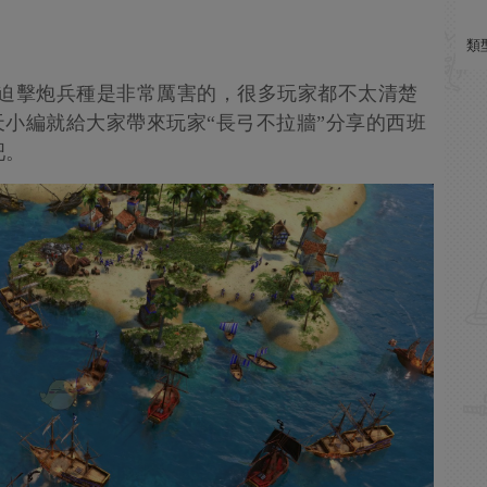
類
的迫擊炮兵種是非常厲害的，很多玩家都不太清楚
小編就給大家帶來玩家“長弓不拉牆”分享的西班
吧。