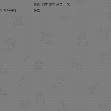
語言: 簡中 繁中 英文 日文
型: 即時戰略
多國