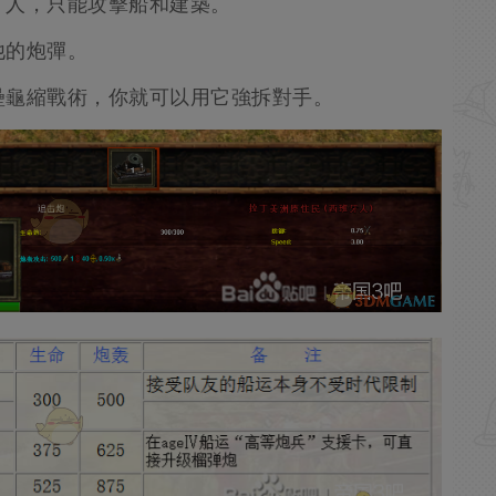
了人，只能攻擊船和建築。
他的炮彈。
壘龜縮戰術，你就可以用它強拆對手。