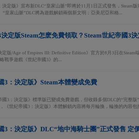
：決定版》宣布新DLC“皇家山脈”即將於11月1日正式發售，Steam
元。 “皇家山脈”DLC將為遊戲解鎖兩個新文明：亞美尼亞和格...
決定版Steam怎麽免費領取？Steam世紀帝國
/Age of Empires III: Definitive Edition》官方於8
略戰爭遊戲《世紀帝國3》的...
國3：決定版》Steam本體變成免費
世紀帝國3：決定版》標準版已變成免費遊戲，但收錄多個DLC的“完整版
，《世紀帝國3：決定版》本體解鎖內容將每月輪換，輪換的內容包括文
國3：決定版》DLC“地中海騎士團”正式發售 定價