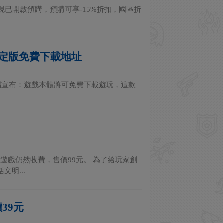
版現已開啟預購，預購可享-15%折扣，國區折
3決定版免費下載地址
月3日在Steam端宣布：遊戲本體將可免費下載遊玩，這款
”遊戲仍然收費，售價99元。 為了給玩家創
明...
39元