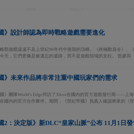
國》設計師認為即時戰略遊戲需要進化
略類遊戲遠遠不及上世紀90年代中後期的頂峰。《終極動員令》、
今天，它們更像是被遺忘的遺跡，而不是遊戲領域的支柱。 曾參與《世
國》未來作品將非常注重中國玩家們的需求
國》團隊World's Edge拜訪了Xbox在國內的官方遊戲發行商—
在國內的官方合作夥伴。期間，《世紀帝國》負責人確認將來的《世紀.
2：決定版》新DLC“皇家山脈”公布 11月1日發