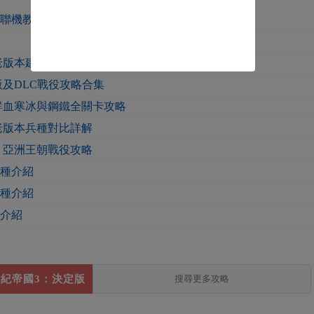
台聯機教程
老版本建築對比詳解
版及DLC戰役攻略合集
鮮血寒冰與鋼鐵全關卡攻略
老版本兵種對比詳解
 亞洲王朝戰役攻略
兵種介紹
兵種介紹
種介紹
紀帝國3：決定版