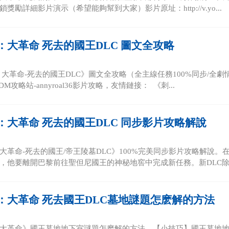
獎勵詳細影片演示（希望能夠幫到大家）影片原址：http://v.yo...
：大革命 死去的國王DLC 圖文全攻略
大革命-死去的國王DLC》圖文全攻略（全主線任務100%同步/全劇
DM攻略站-annyroal36影片攻略，友情鏈接： 《刺...
：大革命 死去的國王DLC 同步影片攻略解說
大革命-死去的國王/帝王陵墓DLC》100%完美同步影片攻略解說。在
，他要離開巴黎前往聖但尼國王的神秘地窖中完成新任務。新DLC除了
：大革命 死去國王DLC墓地謎題怎麽解的方法
大革命》國王墓地地下室謎題怎麽解的方法。【小技巧】國王墓地