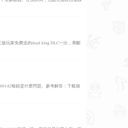
免費送的dead king DLC一出，果斷
00142報錯是什麽問題。參考解答：下載個