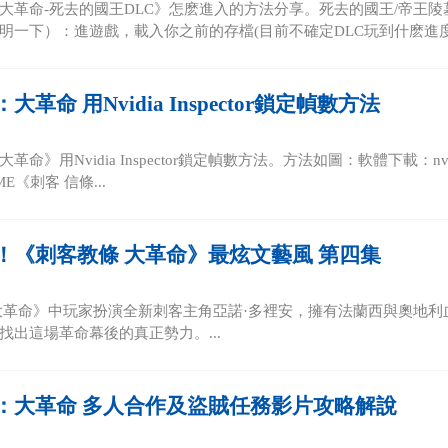
大革命-死去的國王DLC》怎麽進入的方法分享。死去的國王/帝王陵
明一下）：進遊戲，載入你之前的存檔(目前不確定DLC玩到什麽進度可
革命 用Nvidia Inspector鎖定幀數方法
》用Nvidia Inspector鎖定幀數方法。方法如圖：軟體下載：nvidiaInspe
E《刺客 信條...
！《刺客教條 大革命》最炫文藝風 第四集
大革命》中玩家扮演全新刺客主角亞諾·多裡安，擁有法蘭西與奧地利血
找出這場革命幕後的真正勢力。...
：大革命 多人合作及盜賊任務影片攻略解說