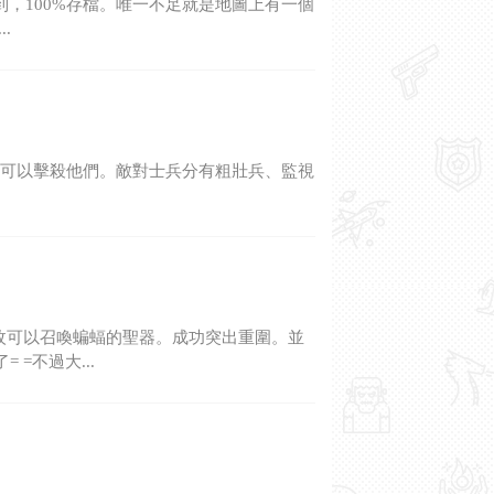
到，100%存檔。唯一不足就是地圖上有一個
.
家可以擊殺他們。敵對士兵分有粗壯兵、監視
枚可以召喚蝙蝠的聖器。成功突出重圍。並
=不過大...