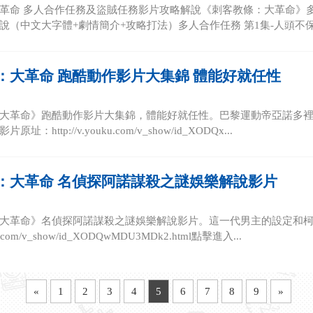
革命 多人合作任務及盜賊任務影片攻略解說《刺客教條：大革命》
說（中文大字體+劇情簡介+攻略打法）多人合作任務 第1集-人頭不保影
：大革命 跑酷動作影片大集錦 體能好就任性
大革命》跑酷動作影片大集錦，體能好就任性。巴黎運動帝亞諾多
：http://v.youku.com/v_show/id_XODQx...
：大革命 名偵探阿諾謀殺之謎娛樂解說影片
大革命》名偵探阿諾謀殺之謎娛樂解說影片。這一代男主的設定和
uku.com/v_show/id_XODQwMDU3MDk2.html點擊進入...
«
1
2
3
4
5
6
7
8
9
»