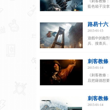
《刺客教條：
藍色箱子沒拿到
路易十六
2015-01-15
遊戲中的敵對
兵、搜查兵、防
刺客教條
2015-01-14
《刺客教條：
且把薩德想要
刺客教條
2015-01-14