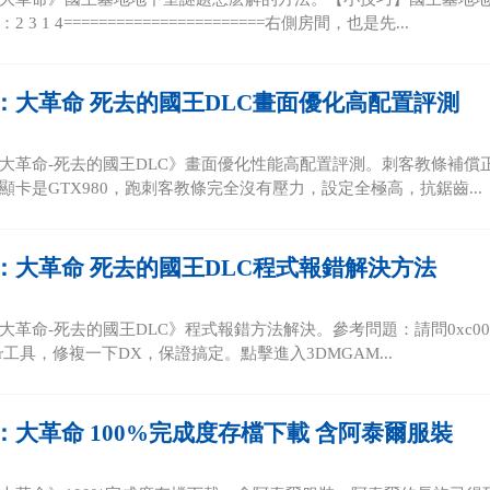
3 1 4=======================右側房間，也是先...
：大革命 死去的國王DLC畫面優化高配置評測
大革命-死去的國王DLC》畫面優化性能高配置評測。刺客教條補償正版玩家
顯卡是GTX980，跑刺客教條完全沒有壓力，設定全極高，抗鋸齒...
：大革命 死去的國王DLC程式報錯解決方法
大革命-死去的國王DLC》程式報錯方法解決。參考問題：請問0xc00
Repair工具，修複一下DX，保證搞定。點擊進入3DMGAM...
：大革命 100%完成度存檔下載 含阿泰爾服裝