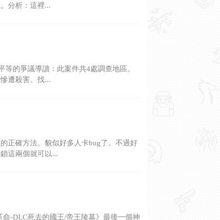
分析：這裡...
.平等的爭議導讀：此案件共4處調查地區。
遭殺害。找...
的正確方法。貌似好多人卡bug了。不過好
這兩個就可以...
命-DLC死去的國王/帝王陵墓》最後一個神