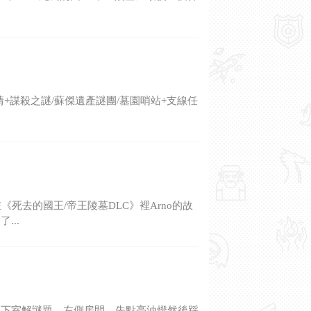
情+謀殺之謎/蘇傑遺產謎團/墓園哨站+支線任
《死去的國王/帝王陵墓DLC》裡Arno的故
...
地下室解謎題。左側房間，先點亮油燈然後踩