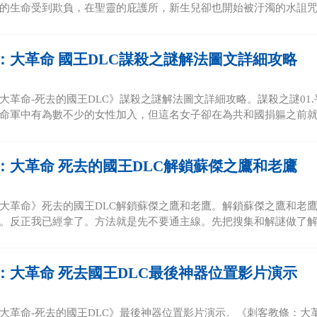
的生命受到欺負，在聖靈的庇護所，新生兒卻也開始被汙濁的水詛咒。
：大革命 國王DLC謀殺之謎解法圖文詳細攻略
大革命-死去的國王DLC》謀殺之謎解法圖文詳細攻略。謀殺之謎01
命軍中有為數不少的女性加入，但這名女子卻在為共和國捐軀之前就慘
：大革命 死去的國王DLC解鎖蘇傑之鷹和老鷹
大革命》死去的國王DLC解鎖蘇傑之鷹和老鷹。解鎖蘇傑之鷹和老鷹
。反正我已經拿了。方法就是先不要通主線。先把搜集和解謎做了解鎖
：大革命 死去國王DLC最後神器位置影片演示
大革命-死去的國王DLC》最後神器位置影片演示。《刺客教條：大革