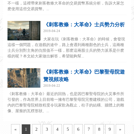
不一樣，這裡帶來刺客教條大革命的交易貨幣系統分析，告訴大家怎
麽使用這些交易貨幣。...
《刺客教條：大革命》士兵勢力分析
2019-04-24
大家在玩《刺客教條：大革命》的時候，會發現
這樣一個問題，在遊戲的途中，路上會遇到兩種顏色的士兵，這兩種
士兵分別對主角的仇恨值不一樣，那麽這兩股士兵的勢力派系是什麽
樣的呢？本文給大家做出解答，希望能夠幫...
《刺客教條：大革命》巴黎聖母院遊
覽視頻攻略
2019-04-22
《刺客教條：大革命》最近的回熱，也是因巴黎聖母院的火災事件所
引發的，作為世界上目前唯一擁有巴黎聖母院完整建模的公司，遊戲
內的巴黎聖母院精致程度令玩家歎為觀止，柱子的結構、牆體上的雕
像、屋簷的瓦楞形狀、...
«
1
2
3
4
5
6
7
8
9
»