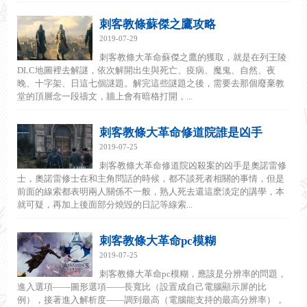
刺客教條蘇傑之鷹攻略
2019-07-29
刺客教條大革命蘇傑之鷹的獲取，就是在列王陵
DLC地圖裡去解謎，依次解開出生與死亡、疫病、魔鬼、自然、夜
晚、十字架、日這七個謎題。解完這些謎題之後，需要去那個廢棄教
堂的頂層念一段禱文，牆上會有暗格打開，...
刺客教條大革命修道院誰是凶手
2019-07-25
刺客教條大革命修道院凶殺案的凶手是奧諾雷修
士，奧諾雷修士在和主角問話的時候，都不談死者相關的事情，但是
前面的線索都表明兩人關係不一般，熟人死去還這麽淡定的講學，本
就可疑，再加上後面部分燒毀的日記等線索...
刺客教條大革命pc模糊
2019-07-25
刺客教條大革命pc模糊，應該是分辨率的問題，
進入選項——圖形選項——長寬比（設置成自己電腦顯示屏的比
例），接著進入解析度——調到最高（電腦能支持的最高分辨率），