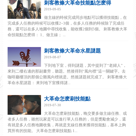
刺客教條大革命技能點怎麽得
2019-09-05
做主線的時候完成同步地點可以獲得技能點，在
完成多人任務的時候可以收獲2~3個，在多人任務的時候除了完成任
務，還可以在多人地圖中尋找收集，能收獲2個到5個。 刺客教條大革
命技能點怎麽得： 1、做主線； ...
刺客教條大革命水星謎題
2019-08-07
下到地下室，得到謎題，其中提到了“老婦人”，
來到二樓右邊的那副畫旁，聽題。然後得到“風向標”這一關鍵字。去
咖啡廳樓頂的那個公雞風向標就是。然後謎題就完成了。 刺客教條大
革命水星謎題： 來到地下室獲得謎...
大革命怎麽刷技能點
2019-07-30
大革命怎麽刷技能點，晚交要多做主線任務、或
者多人任務，雖然玩家是可以進行單人任務的，但是獎勵會減少，還
有就是多人任務地圖收集，再就是支線任務來獲得技能點，基本上夠
買所有的技能。 大革命怎麽刷技能點 1...