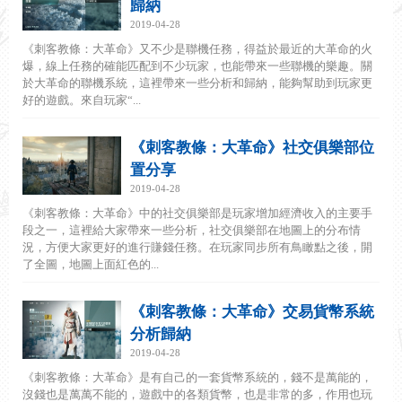
歸納
2019-04-28
《刺客教條：大革命》又不少是聯機任務，得益於最近的大革命的火
爆，線上任務的確能匹配到不少玩家，也能帶來一些聯機的樂趣。關
於大革命的聯機系統，這裡帶來一些分析和歸納，能夠幫助到玩家更
好的遊戲。來自玩家“...
《刺客教條：大革命》社交俱樂部位
置分享
2019-04-28
《刺客教條：大革命》中的社交俱樂部是玩家增加經濟收入的主要手
段之一，這裡給大家帶來一些分析，社交俱樂部在地圖上的分布情
況，方便大家更好的進行賺錢任務。在玩家同步所有鳥瞰點之後，開
了全圖，地圖上面紅色的...
《刺客教條：大革命》交易貨幣系統
分析歸納
2019-04-28
《刺客教條：大革命》是有自己的一套貨幣系統的，錢不是萬能的，
沒錢也是萬萬不能的，遊戲中的各類貨幣，也是非常的多，作用也玩