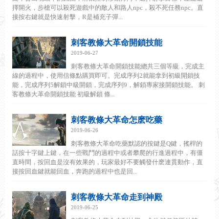
擇開火，步槍可以殺死遊戲中的敵人和路人npc，殺不死任務npc。直
接按右鍵就是快速射擊，R是補充子彈...
刺客教條大革命開鎖技能
2019-06-27
刺客教條大革命開鎖技能總共三個等級，完成主
線的過程中，使用信條點購買即可。完成序列2就能拿到初級開鎖技
能，完成序列5解鎖中級開鎖，完成序列9，解鎖專家接開鎖技能。 刺
客教條大革命開鎖技能 初級解鎖 條...
刺客教條大革命怎麽吃藥
2019-06-26
刺客教條大革命吃藥默認的按鍵是Q鍵，搖桿的
話按十字鍵上鍵，在一些戰鬥的過程中或者攀爬的行進過程中，有僵
直時間，按回血是沒有效果的，玩家最好不要觸發什麽連貫動作，直
接按回血鍵就能回血，奔跑的過程中也是回...
刺客教條大革命走到神殿
2019-06-25