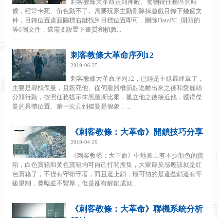
刺客教條大革命走到神殿、食物鏈任務區的時
候，經常卡死、角色動不了。需要玩家主動刪除掉遊戲目錄下幾個文
件，目錄位置桌面圖標右鍵找到目標位置即可，刪除DataPC_開頭的
等6個文件，還需要設置下畫質和幀數...
刺客教條大革命序列12
2019-06-25
刺客教條大革命序列12，已經是主線最終章了，
主要是尋找傑曼，且殺死他。從伺服器橋節點逃離出來之後和愛麗絲
分頭行動，按照任務提示抹黑羅斯比爾，孤立他之後接近他，獲得傑
曼的具體位置。第一次見到傑曼是假象，...
《刺客教條：大革命》開鎖技巧分享
2019-04-29
《刺客教條：大革命》中地圖上有不少顏色的寶
箱，白色寶箱和黃色寶箱均可自己打開搜集，大家最反感應該就是紅
色寶箱了，不僅有守衛守著，而且還上鎖，最可怕的是這些鎖還有等
級限制，獎勵並不豐厚，但是卻有解鎖成就...
《刺客教條：大革命》聯機系統分析