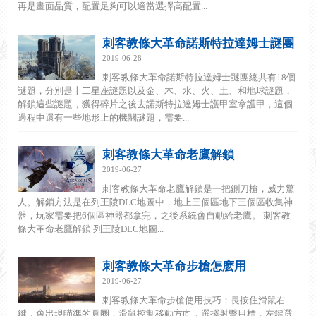
再是畫面品質，配置足夠可以適當選擇高配置...
刺客教條大革命諾斯特拉達姆士謎團
2019-06-28
刺客教條大革命諾斯特拉達姆士謎團總共有18個
謎題，分別是十二星座謎題以及金、木、水、火、土、和地球謎題，
解鎖這些謎題，獲得碎片之後去諾斯特拉達姆士護甲室拿護甲，這個
過程中還有一些地形上的機關謎題，需要...
刺客教條大革命老鷹解鎖
2019-06-27
刺客教條大革命老鷹解鎖是一把鍘刀槍，威力驚
人。解鎖方法是在列王陵DLC地圖中，地上三個區地下三個區收集神
器，玩家需要把6個區神器都拿完，之後系統會自動給老鷹。 刺客教
條大革命老鷹解鎖 列王陵DLC地圖...
刺客教條大革命步槍怎麽用
2019-06-27
刺客教條大革命步槍使用技巧：長按住滑鼠右
鍵，會出現瞄準的圓圈，滑鼠控制移動方向，選擇射擊目標，左鍵選