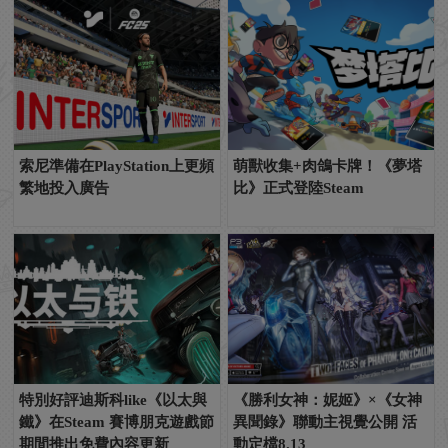
索尼準備在PlayStation上更頻
萌獸收集+肉鴿卡牌！《夢塔
繁地投入廣告
比》正式登陸Steam
特別好評迪斯科like《以太與
《勝利女神：妮姬》×《女神
鐵》在Steam 賽博朋克遊戲節
異聞錄》聯動主視覺公開 活
期間推出免費內容更新
動定檔8.13