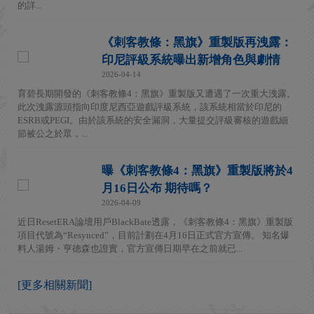
的詳...
《刺客教條：黑旗》重製版再洩露：
印尼評級系統曝出新增角色與劇情
2026-04-14
育碧長期開發的《刺客教條4：黑旗》重製版又遭遇了一次重大洩露。
此次洩露源頭指向印度尼西亞遊戲評級系統，該系統相當於印尼的
ESRB或PEGI。由於該系統的安全漏洞，大量提交評級審核的遊戲細
節被公之於眾，...
曝《刺客教條4：黑旗》重製版將於4
月16日公布 期待嗎？
2026-04-09
近日ResetERA論壇用戶BlackBate透露，《刺客教條4：黑旗》重製版
項目代號為“Resynced”，目前計劃在4月16日正式官方宣傳。 知名爆
料人湯姆・亨德森也證實，官方宣傳日期早在之前就已...
[更多相關新聞]