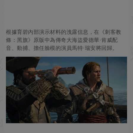
根據育碧內部演示材料的洩露信息，在《刺客教
條：黑旗》原版中為傳奇大海盜愛德華·肯威配
音、動捕、擔任臉模的演員馬特·瑞安將回歸。