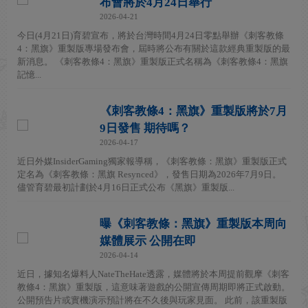
布會將於4月24日舉行
2026-04-21
今日(4月21日)育碧宣布，將於台灣時間4月24日零點舉辦《刺客教條
4：黑旗》重製版專場發布會，屆時將公布有關於這款經典重製版的最
新消息。 《刺客教條4：黑旗》重製版正式名稱為《刺客教條4：黑旗
記憶...
《刺客教條4：黑旗》重製版將於7月
9日發售 期待嗎？
2026-04-17
近日外媒InsiderGaming獨家報導稱，《刺客教條：黑旗》重製版正式
定名為《刺客教條：黑旗 Resynced》，發售日期為2026年7月9日。
儘管育碧最初計劃於4月16日正式公布《黑旗》重製版...
曝《刺客教條：黑旗》重製版本周向
媒體展示 公開在即
2026-04-14
近日，據知名爆料人NateTheHate透露，媒體將於本周提前觀摩《刺客
教條4：黑旗》重製版，這意味著遊戲的公開宣傳周期即將正式啟動。
公開預告片或實機演示預計將在不久後與玩家見面。 此前，該重製版