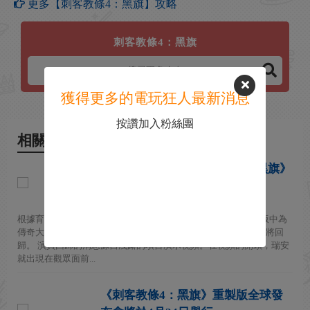
更多【刺客教條4：黑旗】攻略
刺客教條4：黑旗
獲得更多的電玩狂人最新消息
按讚加入粉絲團
相關新聞
重錄大量對白！ 《刺客教條：黑旗》
原版愛德華演員確認回歸重製版
2026-04-22
根據育碧內部演示材料的洩露信息，在《刺客教條：黑旗》原版中為
傳奇大海盜愛德華·肯威配音、動捕、擔任臉模的演員馬特·瑞安將回
歸。 演員回歸的消息源自洩露的項目演示視頻。在視頻的開頭，瑞安
就出現在觀眾面前...
《刺客教條4：黑旗》重製版全球發