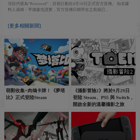
項目代號為“Resynced”，目前計劃在4月16日正式官方宣傳。 知名爆
料人湯姆・亨德森也證實，官方宣傳日期早在之前就已...
[更多相關新聞]
萌獸收集+肉鴿卡牌！《夢塔
《攝影冒險2》將於9月29日
比》正式登陸Steam
登陸 Steam、PS5 與 Switch，
開啟全新的溫馨攝影之旅