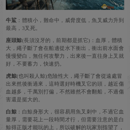
牛鯊
：體積小，難命中，威脅度低，魚叉威力升到
最高，3叉死。
座頭鯨
(長須沒牙的，前期都是抓它)：血厚，體積
大，繩子斷了會在船邊從水下衝出，衝出前水面會
慢慢變白，無任何攻擊力，出來後一直往身上叉就
好，不要蓄力，快速扔。
虎鯨
(也叫殺人鯨)危險性大，繩子斷了會從遠處冒
出來然後衝過來，這時選好時機叉它的頭，越近傷
血越多，千萬別打偏，不然雖然不會翻船，不過傷
害還是挺大的。
白鯨
：白鯨身形大，很容易用魚叉刺中，不過它血
量厚，需要花上一段時間才行，但需要注意的是白
鯨得正版才能玩的上，所以破解的玩家別指望了，