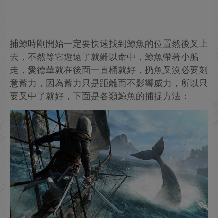
捕鯨時剛開始一定要快速找到鯨魚的位置然後叉上
去，不然等它遊遠了就難以命中，鯨魚帶著小船
走，愛德華就在後面一直桶就好，扔魚叉沒必要刻
意蓄力，因為蓄力只是距離而不影響威力，所以只
要叉中了就好，下面是各類鯨魚的捕捉方法：