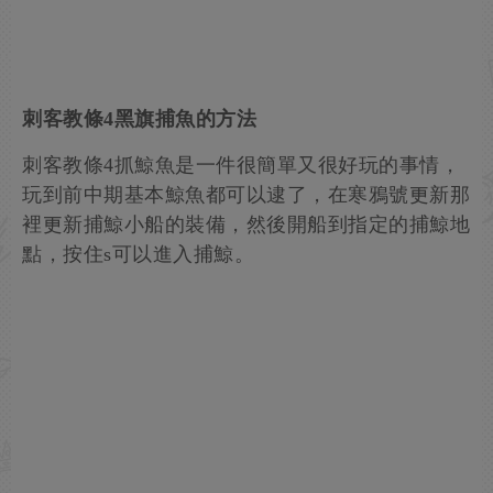
刺客教條4黑旗捕魚的方法
刺客教條4抓鯨魚是一件很簡單又很好玩的事情，
玩到前中期基本鯨魚都可以逮了，在寒鴉號更新那
裡更新捕鯨小船的裝備，然後開船到指定的捕鯨地
點，按住s可以進入捕鯨。