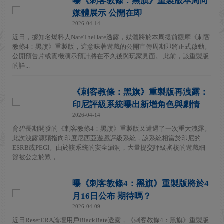
曝《刺客教條：黑旗》重製版本周向
媒體展示 公開在即
2026-04-14
近日，據知名爆料人NateTheHate透露，媒體將於本周提前觀摩《刺客
教條4：黑旗》重製版，這意味著遊戲的公開宣傳周期即將正式啟動。
公開預告片或實機演示預計將在不久後與玩家見面。 此前，該重製版
的詳...
《刺客教條：黑旗》重製版再洩露：
印尼評級系統曝出新增角色與劇情
2026-04-14
育碧長期開發的《刺客教條4：黑旗》重製版又遭遇了一次重大洩露。
此次洩露源頭指向印度尼西亞遊戲評級系統，該系統相當於印尼的
ESRB或PEGI。由於該系統的安全漏洞，大量提交評級審核的遊戲細
節被公之於眾，...
曝《刺客教條4：黑旗》重製版將於4
月16日公布 期待嗎？
2026-04-09
近日ResetERA論壇用戶BlackBate透露，《刺客教條4：黑旗》重製版