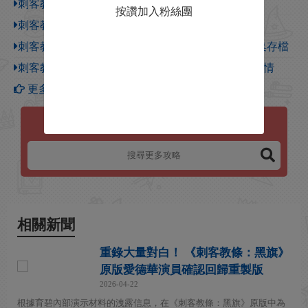
刺客教條4黑旗存檔位置在哪裡
按讚加入粉絲團
刺客教條4黑旗傳奇船隻怎麽打 黑旗傳奇船只打法
刺客教條4：黑旗 RELOADED版100%全同步全收集存檔
刺客教條4：黑旗 全流程影片攻略 100%同步中文劇情
更多【刺客教條4：黑旗】攻略
刺客教條4：黑旗
相關新聞
重錄大量對白！ 《刺客教條：黑旗》
原版愛德華演員確認回歸重製版
2026-04-22
根據育碧內部演示材料的洩露信息，在《刺客教條：黑旗》原版中為