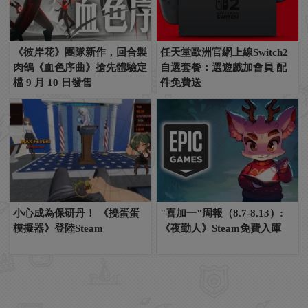
《彼岸花》團隊新作，回合製
任天堂歐洲官網上線Switch2
肉鴿《血色序曲》搶先體驗定
自選套餐：選遊戲加會員 配
檔 9 月 10 日發售
件免費送
小心成為保研丹！ 《撓蛋蛋
"喜加一"周報（8.7-8.13）:
模擬器》登陸Steam
《夜勤人》Steam免費入庫