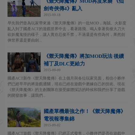
《禦天降魔傳》MOD再度來襲 《仙
劍奇俠傳4》亂入
2015-09-18
早先我們曾為玩家帶來過《禦天降魔傳》的一批MOD，海賊、火影度
亂入到了國產ACT的遊戲世界中去，看著路飛、鳴人拿著長槍大刀大
砍妖魔鬼怪的樣子，讓人實在忍俊不禁，不過還是有些為何，果然劍
俠世界還是要由劍...
《禦天降魔傳》將加MOD玩法 後續
補丁及DLC更給力
2015-09-09
國產ACT新作《禦天降魔傳》在上個月與各位玩家見面，相信小夥伴
們已經早早的將遊戲通關，現在已經在遊戲中磨練自己的技術。現在
《禦天降魔傳》的主創團隊在接受媒體採訪的時候和我們分享了遊戲
的開發故事，讓我們...
國產單機最強之作！《禦天降魔傳》
電視報導集錦
2015-09-02
國產ACT遊戲《禦天降魔傳》已經正式發售，小夥伴們是否在遊戲中