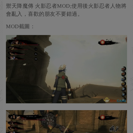
禦天降魔傳 火影忍者MOD;使用後火影忍者人物將
會亂入，喜歡的朋友不要錯過。
MOD截圖：