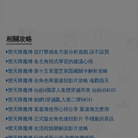
相關攻略
禦天降魔傳 從打擊感各方面分析遊戲 該不該買
禦天降魔傳 各主角招式學習的建議心得
禦天降魔傳 第十五章靈芝泉隱藏關卡解析攻略
禦天降魔傳 全角色華麗連招影片攻略 魂戮指天
禦天降魔傳 仙劍4攜眾人集體穿越而來 仙劍4MOD
禦天降魔傳 劍網3穿越亂入第二彈MOD
禦天降魔傳 葉凝漪使用心得分享 葉漣漪怎麽用
禦天降魔傳 正式版全角色連招影片 手殘黨的喜訊
禦天降魔傳 全流程娛樂解說影片攻略
禦天降魔傳 玩後感受心得 遊戲怎麽樣呢