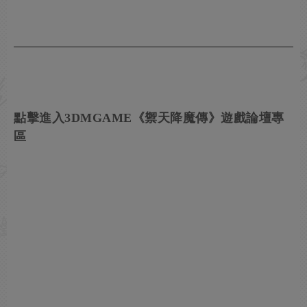
點擊進入3DMGAME《禦天降魔傳》遊戲論壇專
區