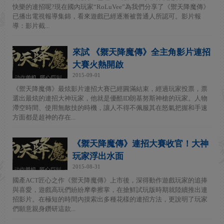
快樂的連招呢?現在國內玩家“RoLuVee”為我們分享了《禦天降魔傳》
已播出電視報導集錦，看來遊戲已經逐漸被普通人所認可。影片報
導：影片截...
來試 《禦天降魔傳》全主角影片連招
大賽火熱開啟
2015-09-01
《禦天降魔傳》最炫影片連招大賽已經圓滿結束，經過玩家投票，票
選出最炫的連招大神玩家，他就是優酷ID朗基努斯神槍的玩家。人物
滯空時間、使用無敵技的時機，讓人不得不佩服其在怒氣把握和手速
方面都是超神的存在...
《禦天降魔傳》連招大賽收官！大神
玩家浮出水面
2015-08-31
國產ACT匠心之作《禦天降魔傳》上市後，深得動作遊戲玩家的追捧
與喜愛，遊戲高玩們紛紛摩拳擦掌，在搶鮮試玩版時期就陸續推出連
招影片。在極短的時間內摸索出多種花樣的連招方法，更說明了玩家
們願意親身鑽研這款...