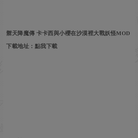
禦天降魔傳 卡卡西與小櫻在沙漠裡大戰妖怪MOD
下載地址：
點我下載