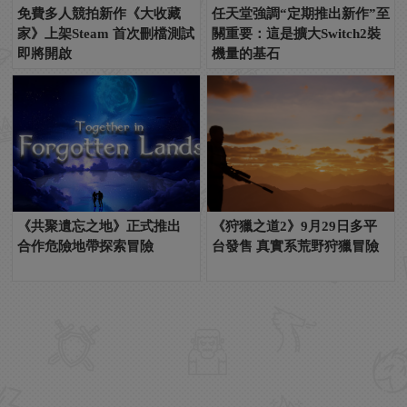
免費多人競拍新作《大收藏
任天堂強調“定期推出新作”至
家》上架Steam 首次刪檔測試
關重要：這是擴大Switch2裝
即將開啟
機量的基石
《共聚遺忘之地》正式推出
《狩獵之道2》9月29日多平
合作危險地帶探索冒險
台發售 真實系荒野狩獵冒險