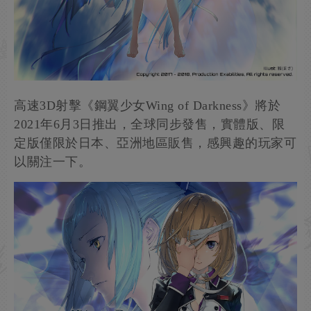
高速3D射擊《鋼翼少女Wing of Darkness》將於
2021年6月3日推出，全球同步發售，實體版、限
定版僅限於日本、亞洲地區販售，感興趣的玩家可
以關注一下。