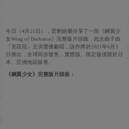
今日（4月21日），雲豹娛樂分享了一段《鋼翼少
女Wing of Darkness》完整版片頭曲，此次曲子由
『克菈菈』主演聲優獻唱，該作將於2021年6月3
日推出，全球同步發售，實體版、限定版僅限於日
本、亞洲地區販售。
《鋼翼少女》完整版片頭曲：