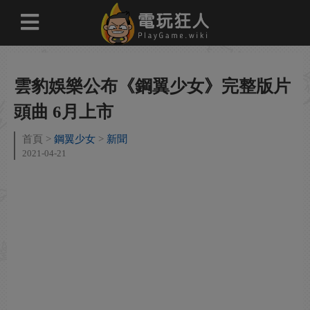
雲豹娛樂公布《鋼翼少女》完整版片
頭曲 6月上市
首頁
鋼翼少女
新聞
2021-04-21