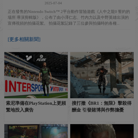
2025-07-04
正在發售的Nintendo Switch™ 2平台動作冒險遊戲《人中之龍0 誓約的
場所 導演剪輯版》，公布了由小澤仁志、竹內力以及中野英雄出演的
宣傳視頻的拍攝花絮。 拍攝花絮記錄了三位參與拍攝時的各種...
[更多相關新聞]
索尼準備在PlayStation上更頻
搜打撤《BR1：無限》擊殺得
繁地投入廣告
酬金 引發賭博與作弊擔憂