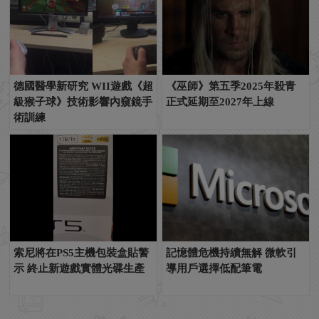
德國醫學新研究 WII遊戲《超
《巫師》第五季2025年殺青
級猴子球》技術影響內窺鏡手
正式延期至2027年上線
術訓練
索尼將在PS5主機包裝盒貼警
記憶體危機持續無解 微軟引
示 終止新遊戲實體光碟生產
導用戶選擇低配筆電