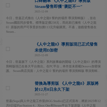
口碑翻車 《人中之龍0》導剪版
Steam發售即獲"褒貶不一"
2025-12-09
今日，世嘉正式推出《人中之龍0 誓約的場所 導演剪輯版》，並在
Steam國區同步發售。標準版定價238元，而此前已擁有《人中之龍
0》原版的用戶可享受折扣價113元升級購買。不過，遊戲發售後在
Steam...
《人中之龍0》導剪版現已正式發售
未使用D加密
2025-12-09
今日，世嘉旗下《人中之龍》系列故事線的開端《人中之龍0》的導演
剪輯版現已在各大平台推出。在PC平台，本作並未搭載Denuvo加密保
護。 Steam商店頁面：人中之龍０ 誓約的場所 導演剪輯版 導演剪輯...
替換為導剪版 《人中之龍0》原版將
於12月8日永久下架
2025-11-27
世嘉(Sega)與人中之龍工作室(RGG Studio)已正式宣布，將於2025年12
月8日從PlayStation 4、Xbox One和Steam平台下架原版《人中之龍