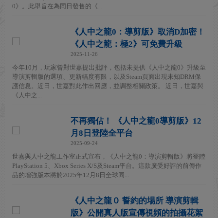
0》。此舉旨在為同日發售的《...
《人中之龍0：導剪版》取消D加密！
《人中之龍：極2》可免費升級
2025-11-26
今年10月，玩家曾對世嘉提出批評，包括未提供《人中之龍0》升級至
導演剪輯版的選項、更新幅度有限，以及Steam頁面出現未知DRM保
護信息。近日，世嘉對此作出回應，並調整相關政策。 近日，世嘉與
《人中之...
不再獨佔！ 《人中之龍0導剪版》12
月8日登陸全平台
2025-09-24
世嘉與人中之龍工作室正式宣布，《人中之龍0：導演剪輯版》將登陸
PlayStation 5、Xbox Series X/S及Steam平台。這款廣受好評的前傳作
品的增強版本將於2025年12月8日全球同...
《人中之龍０ 誓約的場所 導演剪輯
版》公開真人版宣傳視頻的拍攝花絮