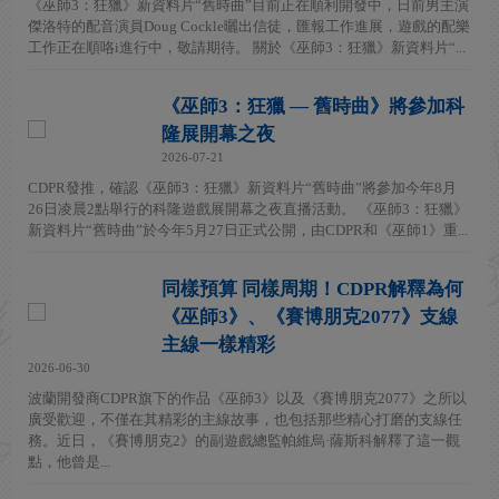
《巫師3：狂獵》新資料片“舊時曲”目前正在順利開發中，日前男主演
傑洛特的配音演員Doug Cockle曬出信徒，匯報工作進展，遊戲的配樂
工作正在順咯i進行中，敬請期待。 關於《巫師3：狂獵》新資料片“...
《巫師3：狂獵 — 舊時曲》將參加科
隆展開幕之夜
2026-07-21
CDPR發推，確認《巫師3：狂獵》新資料片“舊時曲”將參加今年8月
26日凌晨2點舉行的科隆遊戲展開幕之夜直播活動。 《巫師3：狂獵》
新資料片“舊時曲”於今年5月27日正式公開，由CDPR和《巫師1》重...
同樣預算 同樣周期！CDPR解釋為何
《巫師3》、《賽博朋克2077》支線
主線一樣精彩
2026-06-30
波蘭開發商CDPR旗下的作品《巫師3》以及《賽博朋克2077》之所以
廣受歡迎，不僅在其精彩的主線故事，也包括那些精心打磨的支線任
務。近日，《賽博朋克2》的副遊戲總監帕維烏·薩斯科解釋了這一觀
點，他曾是...