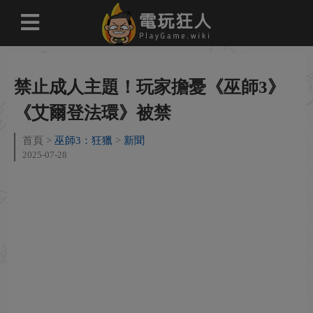
禁止成人主題！玩家擔憂《巫師3》
《艾爾登法環》被禁
首頁
巫師3：狂獵
新聞
2025-07-28