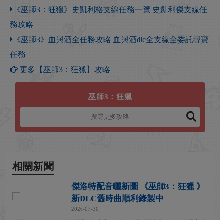
《巫師3：狂獵》史凱利格支線任務一覽 史凱利傑支線任
務攻略
《巫師3》血與酒全任務攻略 血與酒dlc全支線全委託尋寶
任務
更多【巫師3：狂獵】攻略
巫師3：狂獵
相關新聞
傑洛特配音曬新圖 《巫師3：狂獵 》
新DLC舊時曲順利錄製中
2026-07-30