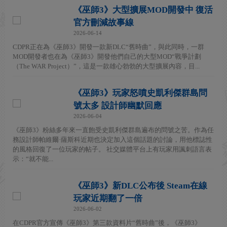
《巫師3》大型擴展MOD開發中 復活
官方刪減故事線
2026-06-14
CDPR正在為《巫師3》開發一款新DLC“舊時曲”，與此同時，一群
MOD開發者也在為《巫師3》開發他們自己的大型MOD“戰爭計劃
（The WAR Project）”，這是一款雄心勃勃的大型擴展內容，目...
《巫師3》玩家怒噴史凱利傑群島問
號太多 設計師幽默回應
2026-06-04
《巫師3》粉絲多年來一直飽受史凱利傑群島遍布的問號之苦。作為任
務設計師帕維爾·薩斯科近期也決定加入這個話題的討論，用他標誌性
的風格回復了一位玩家的帖子。 社交媒體平台上有玩家用諷刺語言表
示：“就不能...
《巫師3》新DLC公布後 Steam在線
玩家近期翻了一倍
2026-06-02
在CDPR官方宣傳《巫師3》第三款資料片“舊時曲”後，《巫師3》