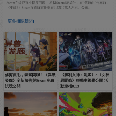
Steam在線迎來小幅度回暖。 根據SteamDB統計，在“舊時曲”公布前，
《巫師3》Steam在線玩家徘徊在1.5萬-2萬人左右。公布...
[更多相關新聞]
修剪皮毛，聽些閑聊！《異獸
《勝利女神：妮姬》×《女神
發廊》全新預告與Steam免費
異聞錄》聯動主視覺公開 活
試玩公開
動定檔8.13