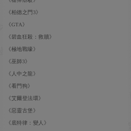
《槍彈辯駁》
《柏德之門3》
《GTA》
《碧血狂殺：救贖》
《極地戰嚎》
《巫師3》
《人中之龍》
《看門狗》
《艾爾登法環》
《惡靈古堡》
《底特律：變人》