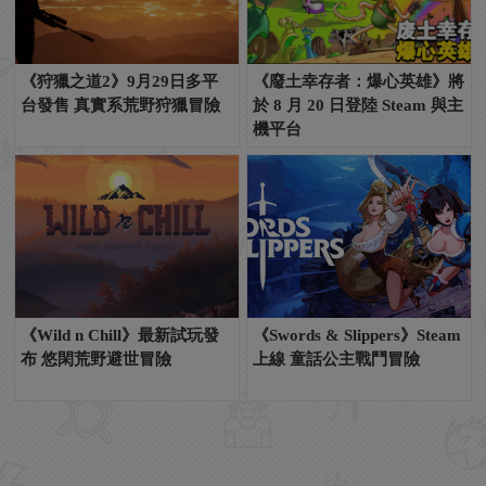
《狩獵之道2》9月29日多平
《廢土幸存者：爆心英雄》將
台發售 真實系荒野狩獵冒險
於 8 月 20 日登陸 Steam 與主
機平台
《Wild n Chill》最新試玩發
《Swords & Slippers》Steam
布 悠閑荒野避世冒險
上線 童話公主戰鬥冒險