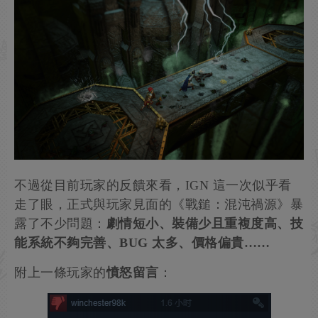
不過從目前玩家的反饋來看，IGN 這一次似乎看
走了眼，正式與玩家見面的《戰鎚：混沌禍源》暴
露了不少問題：
劇情短小、裝備少且重複度高、技
能系統不夠完善、BUG 太多、價格偏貴……
附上一條玩家的
憤怒留言
：