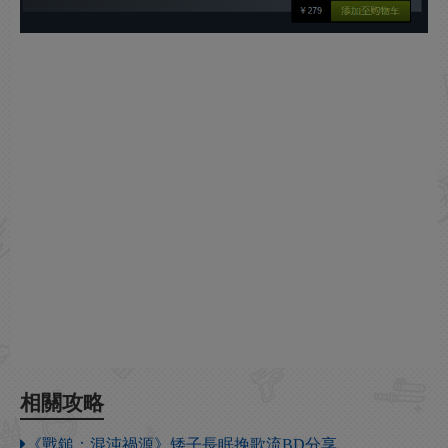
相關攻略
《戰鎚：混沌禍源》矮子長眠挽歌流BD分享