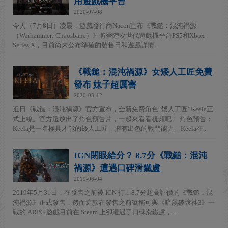
用遊戲機平台
2020-07-08
今天（7月8日）凌晨，遊戲發行商Nacon宣布《戰鎚：混沌禍源
（Warhammer: Chaosbane）》將登陸次世代遊戲機平台PS5和Xbox
Series X，目前尚未公布準確的發售日和遊戲詳情...
《戰鎚：混沌禍源》女矮人工匠免費
發布 妹子超厲害
2020-03-12
近日《戰鎚：混沌禍源》官方宣布，全新免費角色“矮人工匠”Keela正
式上線。官方還放出了角色預告片，一起來看看視頻吧！ 角色預告：
Keela是一名極具才能的矮人工匠，擁有出色的戰鬥能力。Keela在...
IGN閉眼給分？ 8.7分《戰鎚：混沌
禍源》遭遇口碑滑鐵盧
2019-06-04
2019年5月31日，在發售之前被 IGN 打上8.7分超高評價的《戰鎚：混
沌禍源》正式發售，然而這款在發售之前號稱可與《暗黑破壞神3》一
戰的 ARPG 遊戲目前在 Steam 上卻遭遇了口碑滑鐵盧，...