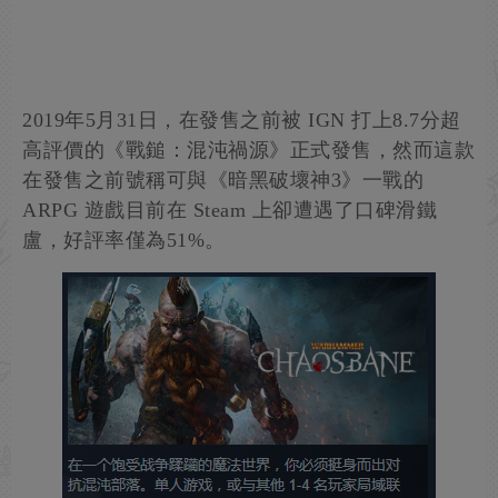
2019年5月31日，在發售之前被 IGN 打上8.7分超
高評價的《戰鎚：混沌禍源》正式發售，然而這款
在發售之前號稱可與《暗黑破壞神3》一戰的
ARPG 遊戲目前在 Steam 上卻遭遇了口碑滑鐵
盧，好評率僅為51%。