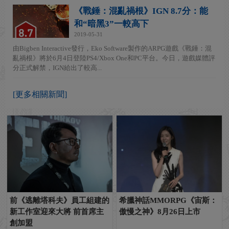
《戰錘：混亂禍根》IGN 8.7分：能
和“暗黑3”一較高下
2019-05-31
由Bigben Interactive發行，Eko Software製作的ARPG遊戲《戰錘：混
亂禍根》將於6月4日登陸PS4/Xbox One和PC平台。今日，遊戲媒體評
分正式解禁，IGN給出了較高...
[更多相關新聞]
前《逃離塔科夫》員工組建的
希臘神話MMORPG《宙斯：
新工作室迎來大將 前首席主
傲慢之神》8月26日上市
創加盟