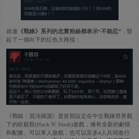
就連
《戰錘》系列的忠實粉絲都表示“不能忍”
，豎
起了一個向下的紅色大拇指：
《戰鎚：混沌禍源》是首部設定在中古戰錘世界觀
下的砍殺類(Hack N' Slash)遊戲，擁有全新的劇情
和配樂。可以單人遊戲，也可以至多4人共同進行