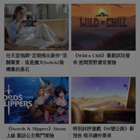
任天堂強調“定期推出新作”至
《Wild n Chill》最新試玩發
關重要：這是擴大Switch2裝
布 悠閑荒野避世冒險
機量的基石
《Swords & Slippers》Steam
特別好評遊戲《96號公路》新
上線 童話公主戰鬥冒險
預告 暗示續作要來