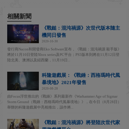
相關新聞
《戰鎚：混沌禍源》次世代版本隨主
機同日發售
2020-10-30
發行商Nacon和開發商Eko Software宣布，《戰鎚：混沌禍源 殺手版》
將於11月10日登陸Xbox series及PC平台；PS5版本則將在11月12日登
陸北美、澳洲以及紐西蘭，11月19日...
科隆遊戲展：《戰錘：西格瑪時代風
暴境地》2021年發售
2020-08-28
由Focus浮世推出的《戰錘》系列最新作《Warhammer Age of Sigmar
Storm Ground（戰錘：西格瑪時代風暴境地）》，在今日（8月28日）
舉辦的科隆遊戲展中亮相推出，該作將...
《戰鎚：混沌禍源》將登陸次世代家