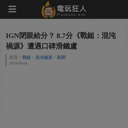
IGN閉眼給分？ 8.7分《戰鎚：混沌
禍源》遭遇口碑滑鐵盧
首頁
戰鎚：混沌禍源
新聞
2019-06-04