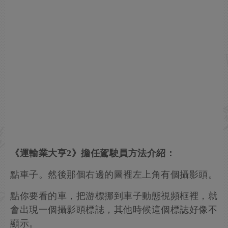
《運輸業大亨2》擔任駕駛員方法介紹：
點車子。然後那個右邊的圖裡左上角有個攝影頭。
點你要看的車，把游標挪到車子動態視頻框裡，就
會出現一個攝影頭標誌，其他時候這個標誌好像不
顯示。