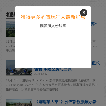
相關新聞
獲得更多的電玩狂人最新消息
《運輸業大亨 2》Steam“多半好評”
按讚加入粉絲團
畫質玩法顯著提升
2019-12-12
12月11日，開發商 Urban Games 製作的模擬運輸遊戲《運輸業大亨
2（Transport Fever 2）》在 Steam 平台正式發售，目前本作在 Steam
平台獲得了“多半好評（47...
運輸模擬《運輸業大亨2》Steam正式
發售 水陸空魔幻三俠
2019-12-12
12月11日，開發商 Urban Games 製作的模擬運輸遊戲《運輸業大亨
2（Transport Fever 2）》在 Steam 平台正式發售，玩家可以在遊戲中
指揮地面、水域和空中等各類交通線路...
《運輸業大亨2》公布新視頻展示新