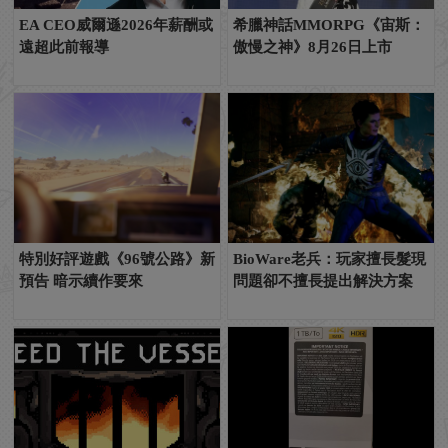
EA CEO威爾遜2026年薪酬或
希臘神話MMORPG《宙斯：
遠超此前報導
傲慢之神》8月26日上市
特別好評遊戲《96號公路》新
BioWare老兵：玩家擅長髮現
預告 暗示續作要來
問題卻不擅長提出解決方案