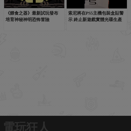
《餵食之器》最新試玩發布
索尼將在PS5主機包裝盒貼警
培育神秘神明恐怖冒險
示 終止新遊戲實體光碟生產
電玩狂人