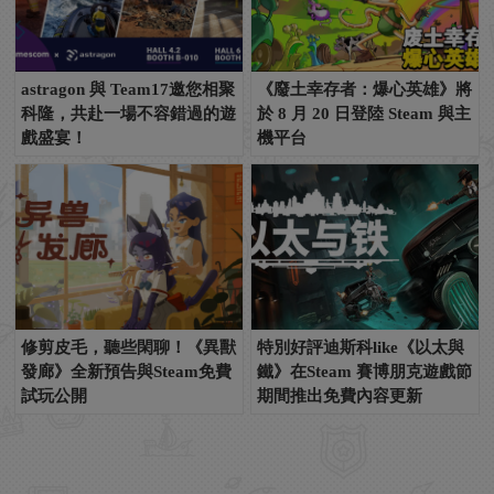
astragon 與 Team17邀您相聚
《廢土幸存者：爆心英雄》將
科隆，共赴一場不容錯過的遊
於 8 月 20 日登陸 Steam 與主
戲盛宴！
機平台
修剪皮毛，聽些閑聊！《異獸
特別好評迪斯科like《以太與
發廊》全新預告與Steam免費
鐵》在Steam 賽博朋克遊戲節
試玩公開
期間推出免費內容更新