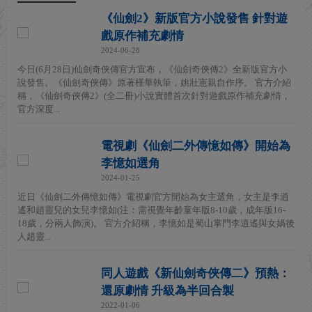
《仙劍2》新版官方小說發售 針對遊
戲原作補充劇情
2024-06-28
今日(6月28日)仙劍奇俠傳官方宣布，《仙劍奇俠傳2》全新版官方小
說發售。《仙劍奇俠傳》原著槿華執筆，姚壯憲親自作序。 官方介紹
稱，《仙劍奇俠傳2》(全二冊)小說實體首次針對遊戲原作補充劇情，
官方深度...
電視劇《仙劍二外傳憶如傳》開始為
李憶如選角
2024-01-25
近日《仙劍二外傳憶如傳》電視劇官方開始為女主選角，女主是李逍
遙和趙靈兒的女兒李憶如(注：需視覺年齡童年版8-10歲，成年版16-
18歲，分兩人飾演)。 官方介紹稱，李憶如是蜀山掌門李逍遙與女媧後
人趙靈...
同人遊戲《新仙劍奇俠傳二》預熱：
還原劇情 升級為半回合製
2022-01-06