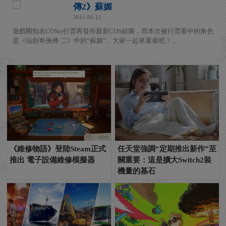
傳2》蘇媚
2011-06-12
遊戲圈知名COSer行雲再發布最新COS組圖，而本次被行雲看中的角色
是《仙劍奇俠傳·二》中的“蘇媚”，大家一起來看看吧！...
《維修物語》登陸Steam正式
任天堂強調“定期推出新作”至
推出 電子設備維修模擬器
關重要：這是擴大Switch2裝
機量的基石