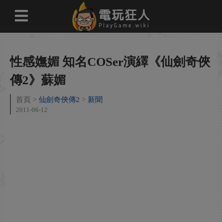
性感嫵媚 知名COSer演繹《仙劍奇俠
傳2》蘇媚
首頁
仙劍奇俠傳2
新聞
2011-06-12