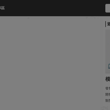
專區
模
發售
開發
類