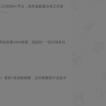
6月2日登陸PC平台，然而遊戲還沒有正式發
...
露，本作將放放棄DRM保護，他說到：“也許很多玩
ims 3）最新5張遊戲截圖，這些截圖當中也提示