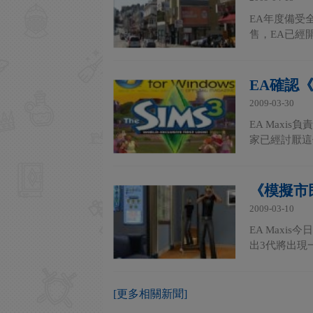
EA年度備受
售，EA已經
EA確認
2009-03-30
EA Maxi
家已經討厭這
《模擬市
2009-03-10
EA Maxi
出3代將出現
[更多相關新聞]