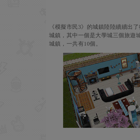
《模擬市民3》的城鎮陸陸續續出了
城鎮，其中一個是大學城三個旅遊
城鎮，一共有10個。