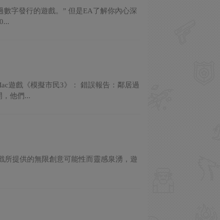
數字發行的遊戲。” 但是EA了解你內心深
..
ac遊戲《模擬市民3》： 錯誤報告：鄰居過
他們...
為遊戲所提供的無限創意可能性而靈感泉湧，遊