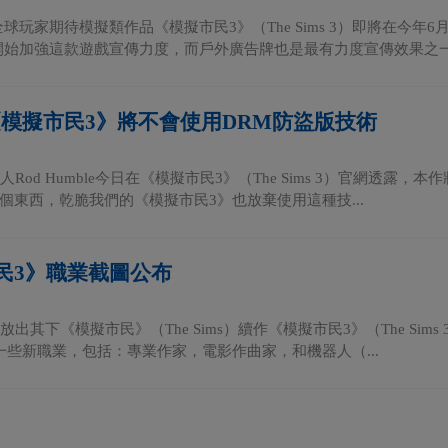
全球玩家期待模擬類作品《模擬市民3》（The Sims 3）即將在今年
開始加強這款遊戲宣傳力度，而戶外廣告牌也是最有力度宣傳效果之一，
《模擬市民3》將不會使用DRM防盜版技術
s負責人Rod Humble今日在《模擬市民3》（The Sims 3）官網透
個東西，乾脆我們的《模擬市民3》也放棄使用這種技...
民3》職業截圖公布
s今日放出其下《模擬市民》（The Sims）續作《模擬市民3》（The S
一些新職業，包括：專業作家，電影作曲家，和機器人（...