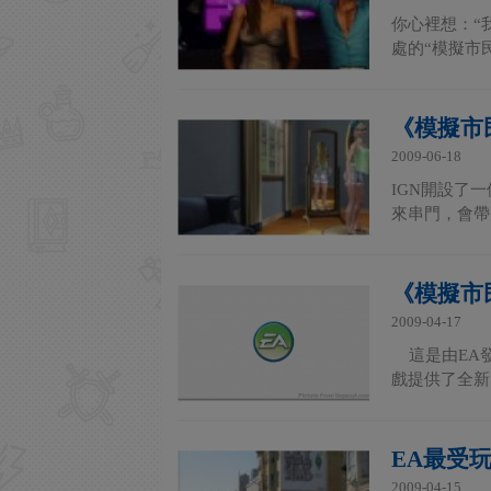
你心裡想：“
處的“模擬市民
《模擬市
2009-06-18
IGN開設了
來串門，會帶
《模擬市
2009-04-17
這是由EA發
戲提供了全新
EA最受
2009-04-15