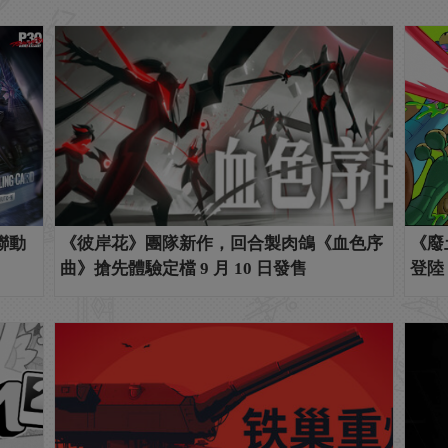
聯動
《彼岸花》團隊新作，回合製肉鴿《血色序
《廢
曲》搶先體驗定檔 9 月 10 日發售
登陸 