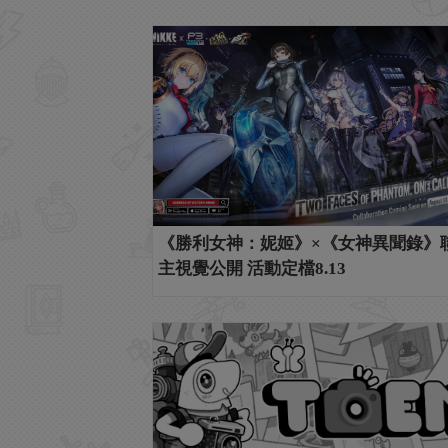
《勝利女神：妮姬》×《女神異聞錄》
主視覺公開 活動定檔8.13