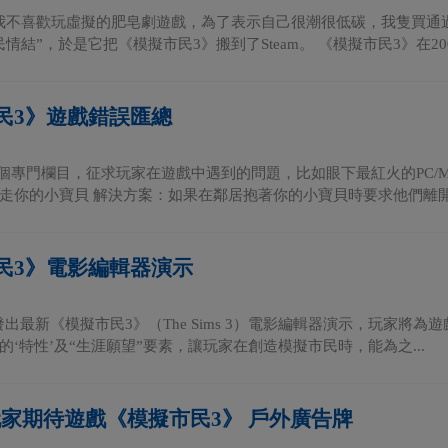
我不喜歡玩虛擬的肥皂劇遊戲，為了表示自己很潮很低碳，我隻買通過
情結”，於是它把《模擬市民3》搬到了Steam。 《模擬市民3》在200.
民3》遊戲錯誤匯總
一個專門欄目，征求玩家在遊戲中遇到的問題，比如眼下最紅火的PC/M
走你的小寶貝 解決方案：如果在鄰居抱著你的小寶貝時要求他們離開，
民3》電影編輯器演示
出最新《模擬市民3》（The Sims 3）電影編輯器演示，玩家將
的‘特性’及“生涯願望”要素，讓玩家在創造模擬市民時，能為之...
玩家期待遊戲《模擬市民3》 戶外廣告牌