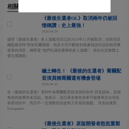
相關新聞
《最後生還者OL》取消兩年仍被回
憶稱讚：史上最強！
2026-04-29
儘管《最後生還者》多人遊戲項目已於2023年12月被取消，但前項目
總監維尼特·阿加瓦爾透露，他至今仍不斷收到曾參與該作品的前同事
發來的消息，稱那是“他們玩過的最棒的多人遊戲”。他在社交媒體上
發文感謝前...
穢土轉生！ 《最後的生還者》喬爾配
音演員稱喬爾還有機會登場
2026-04-23
在《最後的生還者》系列中為喬爾配音的演員特洛伊·貝克認為，這個
角色的故事尚未完結。他表示，這位著名角色未來可能會再次出現在
各類項目中，而且不一定僅限於頑皮狗工作室的遊戲。 貝克在接受
Eurogamer...
《最後生還者》原版開發者怒批重製