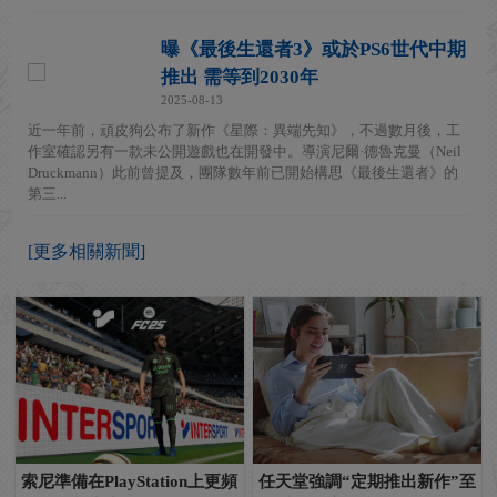
曝《最後生還者3》或於PS6世代中期
推出 需等到2030年
2025-08-13
近一年前，頑皮狗公布了新作《星際：異端先知》，不過數月後，工
作室確認另有一款未公開遊戲也在開發中。導演尼爾·德魯克曼（Neil
Druckmann）此前曾提及，團隊數年前已開始構思《最後生還者》的
第三...
[更多相關新聞]
索尼準備在PlayStation上更頻
任天堂強調“定期推出新作”至