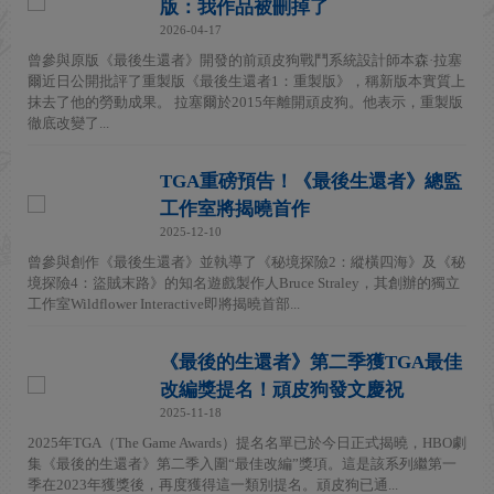
版：我作品被刪掉了
2026-04-17
曾參與原版《最後生還者》開發的前頑皮狗戰鬥系統設計師本森·拉塞
爾近日公開批評了重製版《最後生還者1：重製版》，稱新版本實質上
抹去了他的勞動成果。 拉塞爾於2015年離開頑皮狗。他表示，重製版
徹底改變了...
TGA重磅預告！《最後生還者》總監
工作室將揭曉首作
2025-12-10
曾參與創作《最後生還者》並執導了《秘境探險2：縱橫四海》及《秘
境探險4：盜賊末路》的知名遊戲製作人Bruce Straley，其創辦的獨立
工作室Wildflower Interactive即將揭曉首部...
《最後的生還者》第二季獲TGA最佳
改編獎提名！頑皮狗發文慶祝
2025-11-18
2025年TGA（The Game Awards）提名名單已於今日正式揭曉，HBO劇
集《最後的生還者》第二季入圍“最佳改編”獎項。這是該系列繼第一
季在2023年獲獎後，再度獲得這一類別提名。頑皮狗已通...