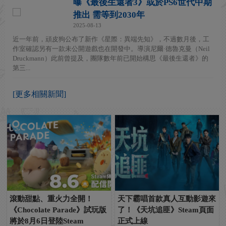
曝《最後生還者3》或於PS6世代中期
推出 需等到2030年
2025-08-13
近一年前，頑皮狗公布了新作《星際：異端先知》，不過數月後，工
作室確認另有一款未公開遊戲也在開發中。導演尼爾·德魯克曼（Neil
Druckmann）此前曾提及，團隊數年前已開始構思《最後生還者》的
第三...
[更多相關新聞]
滾動甜點、重火力全開！
天下霸唱首款真人互動影遊來
《Chocolate Parade》試玩版
了！《天坑追匪》Steam頁面
將於8月6日登陸Steam
正式上線