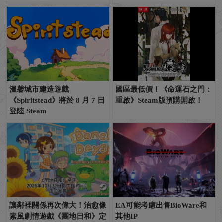
溫馨城市建造遊戲
國區最低價！《命運石之門：
《Spiritstead》將於 8 月 7 日
重啟》Steam版預購開啟！
登陸 Steam
讓鄰裡關係再次偉大！治愈像
EA可能考慮出售BioWare和
素風劇情遊戲《團地日和》定
其他IP