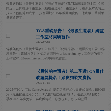
曾參與原版《最後生還者》開發的前頑皮狗戰鬥系統設計師本森·拉塞
爾近日公開批評了重製版《最後生還者1：重製版》，稱新版本實質上
抹去了他的勞動成果。 拉塞爾於2015年離開頑皮狗。他表示，重製版
徹底改變了...
TGA重磅預告！《最後生還者》總監
工作室將揭曉首作
2025-12-10
曾參與創作《最後生還者》並執導了《秘境探險2：縱橫四海》及《秘
境探險4：盜賊末路》的知名遊戲製作人Bruce Straley，其創辦的獨立
工作室Wildflower Interactive即將揭曉首部...
《最後的生還者》第二季獲TGA最佳
改編獎提名！頑皮狗發文慶祝
2025-11-18
2025年TGA（The Game Awards）提名名單已於今日正式揭曉，HBO劇
集《最後的生還者》第二季入圍“最佳改編”獎項。這是該系列繼第一
季在2023年獲獎後，再度獲得這一類別提名。頑皮狗已通...