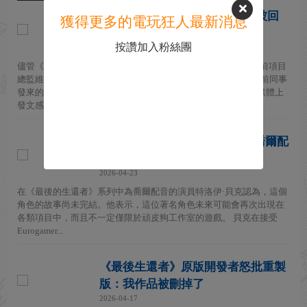
《最後生還者OL》取消兩年仍被回
獲得更多的電玩狂人最新消息
憶稱讚：史上最強！
按讚加入粉絲團
2026-04-29
儘管《最後生還者》多人遊戲項目已於2023年12月被取消，但前項目
總監維尼特·阿加瓦爾透露，他至今仍不斷收到曾參與該作品的前同事
發來的消息，稱那是“他們玩過的最棒的多人遊戲”。他在社交媒體上
發文感謝前...
穢土轉生！ 《最後的生還者》喬爾配
音演員稱喬爾還有機會登場
2026-04-23
在《最後的生還者》系列中為喬爾配音的演員特洛伊·貝克認為，這個
角色的故事尚未完結。他表示，這位著名角色未來可能會再次出現在
各類項目中，而且不一定僅限於頑皮狗工作室的遊戲。 貝克在接受
Eurogamer...
《最後生還者》原版開發者怒批重製
版：我作品被刪掉了
2026-04-17