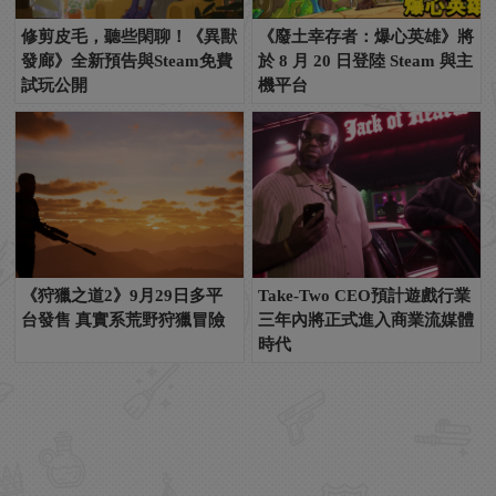
修剪皮毛，聽些閑聊！《異獸
《廢土幸存者：爆心英雄》將
發廊》全新預告與Steam免費
於 8 月 20 日登陸 Steam 與主
試玩公開
機平台
《狩獵之道2》9月29日多平
Take-Two CEO預計遊戲行業
台發售 真實系荒野狩獵冒險
三年內將正式進入商業流媒體
時代