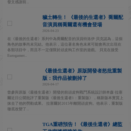
發文感謝前...
穢土轉生！ 《最後的生還者》喬爾配
音演員稱喬爾還有機會登場
2026-04-23
在《最後的生還者》系列中為喬爾配音的演員特洛伊·貝克認為，這個
角色的故事尚未完結。他表示，這位著名角色未來可能會再次出現在
各類項目中，而且不一定僅限於頑皮狗工作室的遊戲。 貝克在接受
Eurogamer...
《最後生還者》原版開發者怒批重製
版：我作品被刪掉了
2026-04-17
曾參與原版《最後生還者》開發的前頑皮狗戰鬥系統設計師本森·拉塞
爾近日公開批評了重製版《最後生還者1：重製版》，稱新版本實質上
抹去了他的勞動成果。 拉塞爾於2015年離開頑皮狗。他表示，重製版
徹底改變了...
TGA重磅預告！《最後生還者》總監