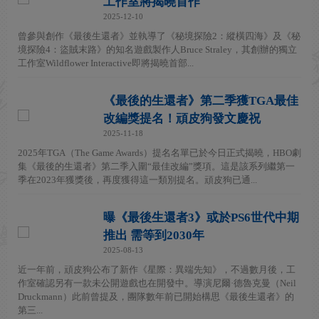
工作室將揭曉首作
2025-12-10
曾參與創作《最後生還者》並執導了《秘境探險2：縱橫四海》及《秘
境探險4：盜賊末路》的知名遊戲製作人Bruce Straley，其創辦的獨立
工作室Wildflower Interactive即將揭曉首部...
《最後的生還者》第二季獲TGA最佳
改編獎提名！頑皮狗發文慶祝
2025-11-18
2025年TGA（The Game Awards）提名名單已於今日正式揭曉，HBO劇
集《最後的生還者》第二季入圍“最佳改編”獎項。這是該系列繼第一
季在2023年獲獎後，再度獲得這一類別提名。頑皮狗已通...
曝《最後生還者3》或於PS6世代中期
推出 需等到2030年
2025-08-13
近一年前，頑皮狗公布了新作《星際：異端先知》，不過數月後，工
作室確認另有一款未公開遊戲也在開發中。導演尼爾·德魯克曼（Neil
Druckmann）此前曾提及，團隊數年前已開始構思《最後生還者》的
第三...