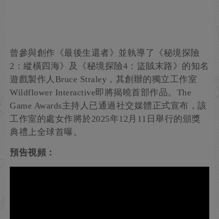
曾參與創作《最後生還者》並執導了《秘境探險
2：縱橫四海》及《秘境探險4：盜賊末路》的知名
遊戲製作人Bruce Straley，其創辦的獨立工作室
Wildflower Interactive即將揭曉首部作品。The
Game Awards主持人已通過社交媒體正式宣布，該
工作室的處女作將於2025年12月11日舉行的頒獎
典禮上全球首曝。
預告視頻：