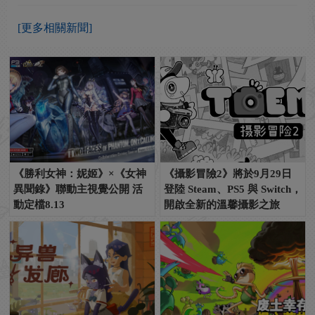
[更多相關新聞]
《勝利女神：妮姬》×《女神
《攝影冒險2》將於9月29日
異聞錄》聯動主視覺公開 活
登陸 Steam、PS5 與 Switch，
動定檔8.13
開啟全新的溫馨攝影之旅