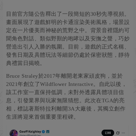
目前官方隨公告釋出了一段簡短的30秒先導視頻。
畫面展現了遊戲鮮明的卡通渲染美術風格，場景設
定在一片優美而神秘的荒野之中。背景音裡隱約可
聞角色對話、類似野獸的咆哮以及安撫之聲，巧妙
營造出引人入勝的氛圍。目前，遊戲的正式名稱、
發售日期及具體玩法等細節仍處於保密狀態，靜待
典禮當日揭曉。
Bruce Straley於2017年離開老東家頑皮狗，並於
2021年創立了Wildflower Interactive。自此以後，
該工作室一直保持低調，未對外透露具體項目信
息，引發業界與玩家無限猜想。此次在TGA的亮
相，標誌著斯特拉利離開3A大廠後，其獨立創作
生涯將迎來首個重要里程碑。