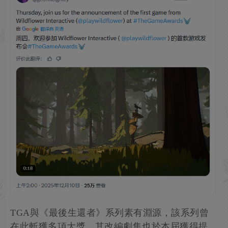
TGA與《最後生還者》系列素有淵源，該系列曾
在此斬獲多項大獎，其改編劇集也於本屆獲得提