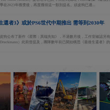
季在2023年獲獎後，再度獲得這一類別提名。頑皮狗已通...
還者3》或於PS6世代中期推出 需等到2030年
皮狗公布了新作《星際：異端先知》，不過數月後，工作室確認另有
l Druckmann）此前曾提及，團隊數年前已開始構思《最後生還者》的第