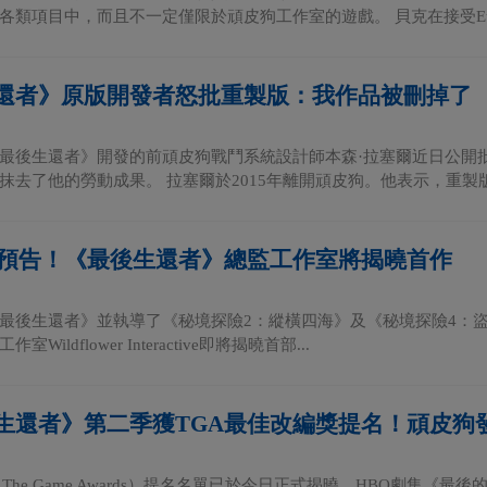
類項目中，而且不一定僅限於頑皮狗工作室的遊戲。 貝克在接受Euroga
還者》原版開發者怒批重製版：我作品被刪掉了
最後生還者》開發的前頑皮狗戰鬥系統設計師本森·拉塞爾近日公開
抹去了他的勞動成果。 拉塞爾於2015年離開頑皮狗。他表示，重製版徹
磅預告！《最後生還者》總監工作室將揭曉首作
最後生還者》並執導了《秘境探險2：縱橫四海》及《秘境探險4：盜賊末路》
Wildflower Interactive即將揭曉首部...
生還者》第二季獲TGA最佳改編獎提名！頑皮狗
A（The Game Awards）提名名單已於今日正式揭曉，HBO劇集