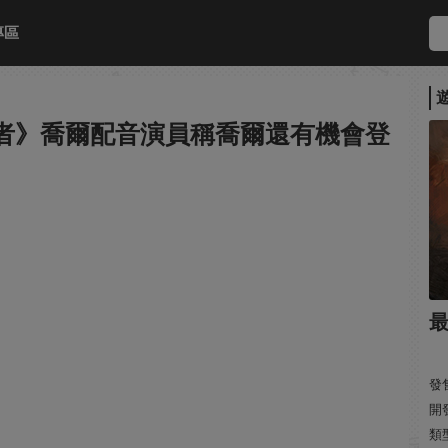
專區
還者》喬爾配音演員稱喬爾還有機會登
發售
開發
類