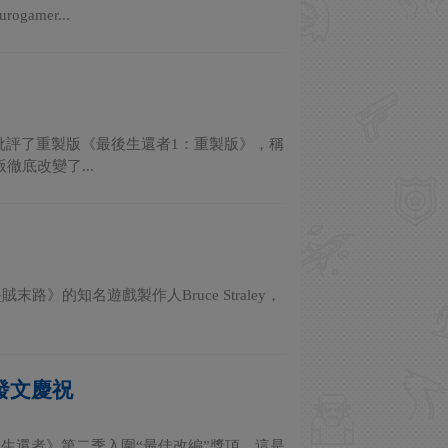
mer...
批評了重製版《最後生還者1：重製版》，稱
底改變了...
的知名遊戲製作人Bruce Straley，
發文慶祝
《最後的生還者》第二季入圍“最佳改編”獎項。這是