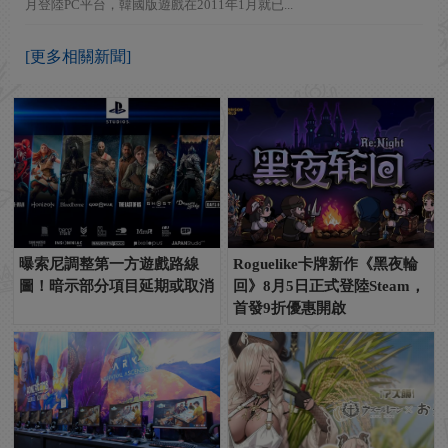
月登陸PC平台，韓國版遊戲在2011年1月就已...
[更多相關新聞]
曝索尼調整第一方遊戲路線
Roguelike卡牌新作《黑夜輪
圖！暗示部分項目延期或取消
回》8月5日正式登陸Steam，
首發9折優惠開啟