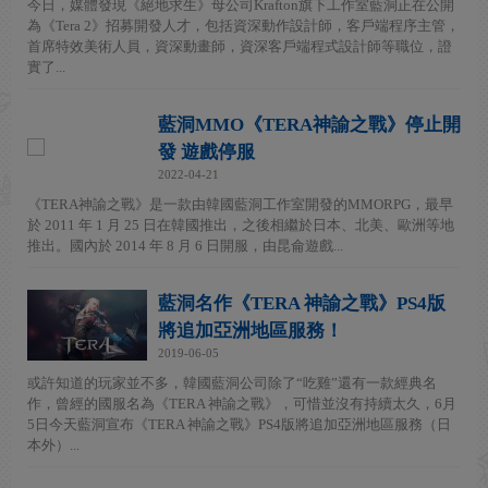
今日，媒體發現《絕地求生》母公司Krafton旗下工作室藍洞正在公開
為《Tera 2》招募開發人才，包括資深動作設計師，客戶端程序主管，
首席特效美術人員，資深動畫師，資深客戶端程式設計師等職位，證
實了...
藍洞MMO《TERA神諭之戰》停止開
發 遊戲停服
2022-04-21
《TERA神諭之戰》是一款由韓國藍洞工作室開發的MMORPG，最早
於 2011 年 1 月 25 日在韓國推出，之後相繼於日本、北美、歐洲等地
推出。國內於 2014 年 8 月 6 日開服，由昆侖遊戲...
藍洞名作《TERA 神諭之戰》PS4版
將追加亞洲地區服務！
2019-06-05
或許知道的玩家並不多，韓國藍洞公司除了“吃雞”還有一款經典名
作，曾經的國服名為《TERA 神諭之戰》，可惜並沒有持續太久，6月
5日今天藍洞宣布《TERA 神諭之戰》PS4版將追加亞洲地區服務（日
本外）...