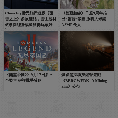
ChinaJoy備受好評遊戲《覆
《碧藍航線》日服9周年推
雪之上》參展總結，雪山題材
出“聲育”飯團 原料大米聽
敘事向經營模擬獲得玩家好
ASMR長大
評！
《無盡帝國2》9月17日多平
煤礦開採模擬經營遊戲
台發售 好評戰爭策略
《BERGWERK–A Mining
Sim》公布