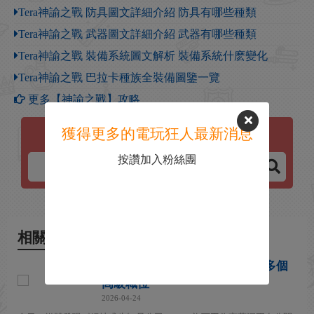
Tera神諭之戰 防具圖文詳細介紹 防具有哪些種類
Tera神諭之戰 武器圖文詳細介紹 武器有哪些種類
Tera神諭之戰 裝備系統圖文解析 裝備系統什麽變化
Tera神諭之戰 巴拉卡種族全裝備圖鑒一覽
更多【神諭之戰】攻略
獲得更多的電玩狂人最新消息
神諭之戰
按讚加入粉絲團
相關新聞
《TERA 2》開發中 藍洞正招募多個
高級職位
2026-04-24