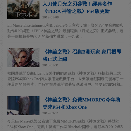
大刀使月光之刃參戰！經典名作
《TERA 神諭之戰》PS4版更新
2019-01-08
En Masse Entertainment和Bluehole今天宣布，旗下登陸PS4平台的經典
動作RPG網遊《TERA神諭之戰》最新職業《月光之刃》正式參戰，這
是一個揮舞長柄大刀的新強力職業，一起來...
《神諭之戰》召集B測玩家 家用機即
將正式上線
2018-01-31
韓國遊戲開發商Bluehole製作的網絡遊戲《神諭之戰》很快就將正式
登陸PS4和XboxOne兩大家用遊戲機平台，今天該遊戲開發商發布了一
段最新的預告片，同時宣布遊戲開始募集測試用戶。想要參加PS4和...
《神諭之戰》免費MMORPG今年將
登陸PS4和Xbox One
2017-03-11
今天En Masse娛樂公布旗下免費MMORPG遊戲《神諭之戰》將登陸
PS4和Xbox One。遊戲由韓國工作室Bluehole開發，遊戲早在2012年5