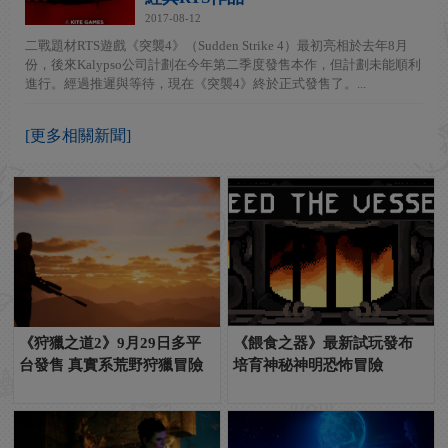
2017-08-12
二戰題材RTS遊戲《突襲4》（Sudden Strike 4）最初亮相於去年8月
份，後來Kalypso公司計劃在今年第二季度發售本作，但計劃未能順利
進行。經過推遲與等待，現在《突襲4》終於正式發售了。...
[更多相關新聞]
《狩獵之道2》9月29日多平
《餵食之器》最新試玩發布
台發售 真實系荒野狩獵冒險
培育神秘神明恐怖冒險