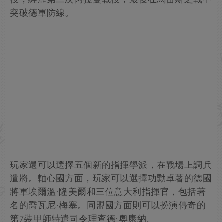
突破德軍防線。
玩家還可以選擇五個新的指揮學派，在戰場上調兵
遣將。軸心國方面，玩家可以選擇功勳卓著的德國
將軍埃爾溫·隆美爾和三位意大利指揮官，包括著
名的喬瓦尼·梅塞。同盟國方面則可以扮演傳奇的
第7裝甲師特遣司令理查德·奧康納。