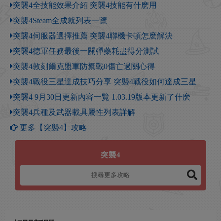
突襲4全技能效果介紹 突襲4技能有什麽用
突襲4Steam全成就列表一覽
突襲4伺服器選擇推薦 突襲4聯機卡頓怎麽解決
突襲4德軍任務最後一關彈藥耗盡得分測試
突襲4敦刻爾克盟軍防禦戰0傷亡過關心得
突襲4戰役三星達成技巧分享 突襲4戰役如何達成三星
突襲4 9月30日更新內容一覽 1.03.19版本更新了什麽
突襲4兵種及武器載具屬性列表詳解
更多【突襲4】攻略
突襲4