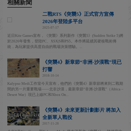
相關新聞
二戰RTS《突襲5》正式官方宣傳
2026年登陸多平台
2025-07-17
近日Kite Games宣布，《突襲》系列新作《突襲5》(Sudden Strike 5)將
於2026年發售，登陸PC、XSX|S和PS5。本作將延續其硬核戰術傳
統，為玩家提供高度自由的戰場決策體驗。...
《突襲4》新章節“非洲-沙漠戰”現已
打響
2018-10-14
Kalypso Medi工作室今天宣布，他們的《突襲4》新章節將來到二戰期
間的另一片重要戰場——北非沙漠，最新章節“非洲-沙漠戰”（Africa –
Desert War）現已上線PC和Xbox On...
《突襲4》未來更新計劃影片 將加入
全新單人戰役
2017-11-28