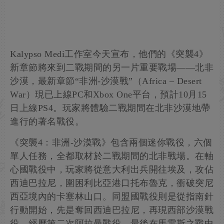
Kalypso Medi工作室今天宣布，他們的《突襲4》
新章節將來到二戰期間的另一片重要戰場——北非
沙漠，最新章節“非洲-沙漠戰”（Africa – Desert
War）現已上線PC和Xbox One平台，預計10月15
日上線PS4。玩家將體驗二戰期間在北非沙漠地帶
進行的著名戰役。
《突襲4：非洲-沙漠戰》包含兩個迷你戰役，六個
單人任務，全都取材於二戰期間的北非戰場。在軸
心國戰役中，玩家將從意大利出兵開往埃及，攻佔
西迪巴拉尼，圍困利比亞港口托布魯克，衝破突尼
西亞境內的卡塞林山口。同盟國戰役則是從指南針
行動開始，先是奪回西迪巴拉尼，再現西部沙漠戰
役，經歷第二次阿拉曼戰役，最後在馬雷斯之戰中