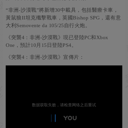
“非洲-沙漠戰”將新增30中載具，包括醫療卡車，
黃鼠狼II坦克殲擊戰車，英國Bishop SPG，還有意
大利Semovente da 105/25自行火炮。
《突襲4：非洲-沙漠戰》現已登陸PC和Xbox
One，預計10月15日登陸PS4。
《突襲4：非洲-沙漠戰》宣傳片：