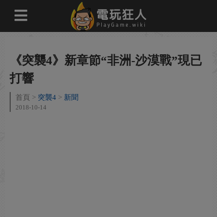
《突襲4》新章節“非洲-沙漠戰”現已
打響
首頁
突襲4
新聞
2018-10-14