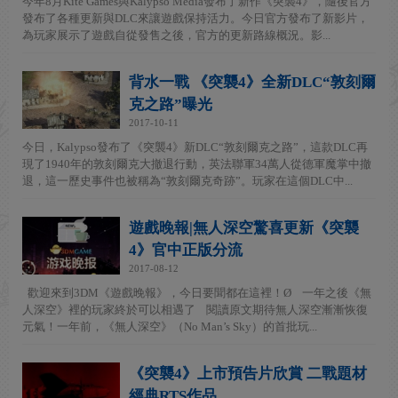
今年8月Kite Games與Kalypso Media發布了新作《突襲4》，隨後官方
發布了各種更新與DLC來讓遊戲保持活力。今日官方發布了新影片，
為玩家展示了遊戲自從發售之後，官方的更新路線概況。影...
背水一戰 《突襲4》全新DLC“敦刻爾
克之路”曝光
2017-10-11
今日，Kalypso發布了《突襲4》新DLC“敦刻爾克之路”，這款DLC再
現了1940年的敦刻爾克大撤退行動，英法聯軍34萬人從德軍魔掌中撤
退，這一歷史事件也被稱為“敦刻爾克奇跡”。玩家在這個DLC中...
遊戲晚報|無人深空驚喜更新《突襲
4》官中正版分流
2017-08-12
歡迎來到3DM《遊戲晚報》，今日要聞都在這裡！Ø 一年之後《無
人深空》裡的玩家終於可以相遇了 閱讀原文期待無人深空漸漸恢復
元氣！一年前，《無人深空》（No Man’s Sky）的首批玩...
《突襲4》上市預告片欣賞 二戰題材
經典RTS作品