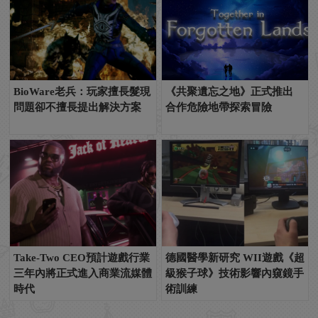
BioWare老兵：玩家擅長髮現
《共聚遺忘之地》正式推出
問題卻不擅長提出解決方案
合作危險地帶探索冒險
Take-Two CEO預計遊戲行業
德國醫學新研究 WII遊戲《超
三年內將正式進入商業流媒體
級猴子球》技術影響內窺鏡手
時代
術訓練