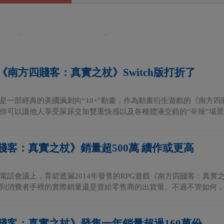
《南方四賤客：真實之杖》Switch版打折了
是一部經典的美國諷刺向“18+”動畫，作為動畫衍生遊戲的《南方
你可以讓他人享受屎尿交加雙重快感以及各種體液交錯的“辛辣”場景，
賤客：真實之杖》銷量超500萬 續作或更高
電話會議上，育碧透漏2014年發售的RPG遊戲《南方四賤客：真實
到消費者手裡的實際銷量還是賣給零售商的出貨量。不過不管如何，育
賤客：真實之杖》發售一年銷量超過160萬份