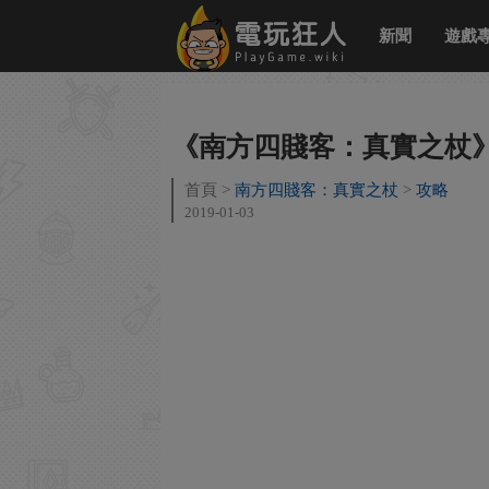
新聞
遊戲
《南方四賤客：真實之杖》同
首頁
南方四賤客：真實之杖
攻略
2019-01-03