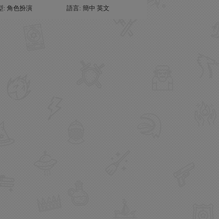
型: 角色扮演
語言: 簡中 英文