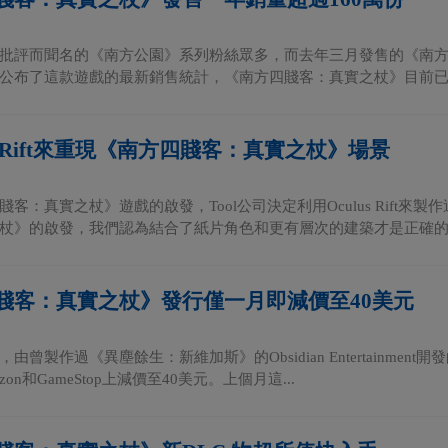
批評而聞名的《南方公園》系列粉絲眾多，而去年三月發售的《南
公布了這款遊戲的最新銷售統計，《南方四賤客：真實之杖》目前已經成
us Rift來重現《南方四賤客：真實之杖》場景
客：真實之杖》遊戲的啟發，Tool公司決定利用Oculus Rift
杖》的啟發，我們認為結合了紙片角色和更有層次的建築才是正確的選.
賤客：真實之杖》發行僅一月即減價至40美元
由曾製作過《異塵餘生：新維加斯》的Obsidian Entertainme
on和GameStop上減價至40美元。上個月這...