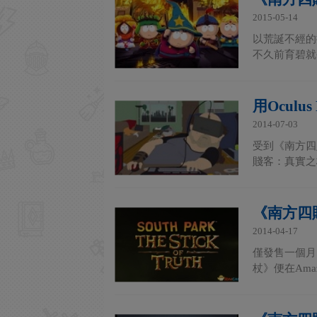
2015-05-14
以荒誕不經的
不久前育碧就
用Ocul
2014-07-03
受到《南方四賤
賤客：真實之
《南方四
2014-04-17
僅發售一個月，
杖》便在Amaz