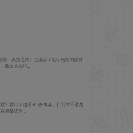
四賤客：真實之杖》也繼承了這個光榮的優良
毫無以為問...
之杖》賣出了超過500多萬套。目前並不清楚
碧都認為...