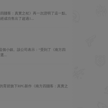
方四賤客：真實之杖》再一次證明了這一點。
功售出了超過1...
來製作這個小鎮。該公司表示：“受到了《南方四
..
nt開發的育碧旗下RPG新作《南方四賤客：真實之