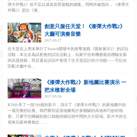
彈大作戰2》並不足以成為首部遊戲的續集。同時外媒指出，《漆彈大
作戰2》是比《漆...
創意只服任天堂！《漆彈大作戰2》
大廳可演奏音樂
2017-03-27
任天堂在上周末舉行了Switch開發中的射擊遊戲《噴射展示2》的試玩
活動，本次名為試射會的試玩活動上，玩家不但有機會親自體驗全新
的武器技能，而且還在試玩中發現了任天堂設計的小功能——可以在
匹配大廳中自...
《漆彈大作戰2》新地圖比賽演示 一
把水槍射全場
2017-03-26
IGN分享了一段3分鐘的影片，演示了《漆彈大作戰2》的新地圖中的
一場完整的比賽。我們看到這張地圖有許多關鍵的高地和巧妙的地
形。只要守住關鍵的路口就能持續佔領中間的大片區域。影片中的主
視角玩家神勇無比，...