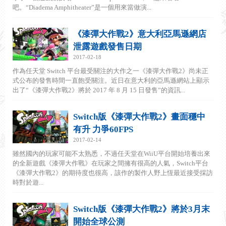
吧。“Diadema Amphitheater”是一個用來當做演...
《漆彈大作戰2》意大利亞馬遜網店
泄露遊戲發售日期
2017-02-18
作為任天堂 Switch 平台最受關注的大作之一《漆彈大作戰2》尚未正
式公布的發售時間一直飽受關注。近日在意大利的亞馬遜網站上顯示
出了“《漆彈大作戰2》將於 2017 年 8 月 15 日發售”的資訊...
Switch版《漆彈大作戰2》畫面穩中
有升 力爭60FPS
2017-02-14
雖然國內的玩家可能不太熟悉，不過任天堂在WiiU平台開始培養出來
的全新遊戲《漆彈大作戰》在玩家之間擁有很高的人氣，Switch平台
《漆彈大作戰2》的期待度也很高，該作的製作人野上恆最近接受採訪
時對於遊...
Switch版《漆彈大作戰2》將於3月末
開始全球公測