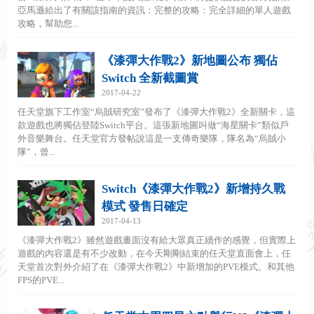
亞馬遜給出了有關該指南的資訊：完整的攻略：完全詳細的單人遊戲
攻略，幫助您...
《漆彈大作戰2》新地圖公布 獨佔
Switch 全新截圖賞
2017-04-22
任天堂旗下工作室“烏賊研究室”發布了《漆彈大作戰2》全新關卡，這
款遊戲也將獨佔登陸Switch平台。這張新地圖叫做“海星關卡”類似戶
外音樂舞台。任天堂官方發帖說這是一支傳奇樂隊，隊名為“烏賊小
隊”，曾...
Switch《漆彈大作戰2》新增持久戰
模式 發售日確定
2017-04-13
《漆彈大作戰2》雖然遊戲畫面沒有給大眾真正續作的感覺，但實際上
遊戲的內容還是有不少改動，在今天剛剛結束的任天堂直面會上，任
天堂首次對外介紹了在《漆彈大作戰2》中新增加的PVE模式。和其他
FPS的PVE...