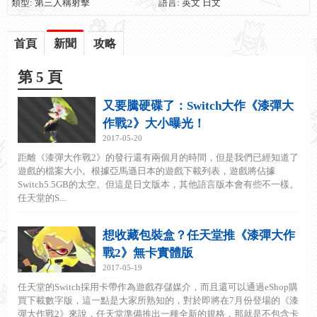
類型: 第三人稱射擊
語言: 英文 日文
首頁
新聞
攻略
第 5 頁
又要騰硬碟了：Switch大作《漆彈大
作戰2》大小曝光！
2017-05-20
距離《漆彈大作戰2》的發行還有兩個月的時間，但是我們已經知道了
遊戲的檔案大小。根據亞馬遜日本的遊戲下載列表，遊戲將佔據
Switch5.5GB的太空。但這是日文版本，其他語言版本會有些不一樣。
任天堂的S...
想收藏包裝盒？任天堂推《漆彈大作
戰2》無卡實體版
2017-05-19
任天堂的Switch採用卡帶作為遊戲存儲媒介，而且還可以通過eShop購
買下載數字版，這一點是大家所熟知的，對於即將在7月份登場的《漆
彈大作戰2》來說，任天堂準備推出一種全新的規格，那就是不包含卡