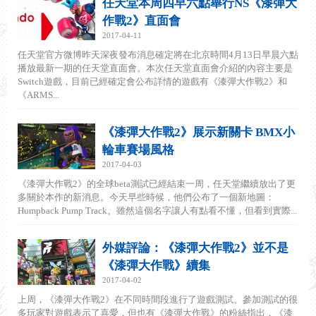
任天堂本周四早六點舉行NS《漆彈大
作戰2》直面會
2017-04-11
任天堂官方微博昨天深夜發布消息確定將在北京時間4月13日早晨六點
播放最新一期的任天堂直面會。本次任天堂直面會介紹的內容主要是
Switch遊戲，目前已經確定會公布詳情的遊戲有《漆彈大作戰2》和
《ARMS...
《漆彈大作戰2》展示新關卡 BMX小
輪車賽場風格
2017-04-03
《漆彈大作戰2》的全球beta測試已經結束一周，任天堂繼續放出了更
多關於本作的新消息。今天早些時候，他們公布了一個新地圖：
Humpback Pump Track。雖然這個名字讓人有點看不懂，但看到實際...
外媒評論：《漆彈大作戰2》並不是
《漆彈大作戰》續集
2017-04-02
上周，《漆彈大作戰2》在不同時間段進行了遊戲測試。參加測試的很
多玩家對遊戲表示了喜愛，但也有《漆彈大作戰》的粉絲指出，《漆