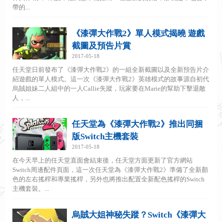
帶的...
《漆彈大作戰2》單人模式揭曉 遊戲
截圖及預告片賞
2017-05-18
任天堂日前發布了《漆彈大作戰2》的一組全新截圖以及全新預告片介
紹遊戲的單人模式。這一次《漆彈大作戰2》英雄模式的故事源自初代
烏賊姐妹二人組中的一人Callie失蹤，玩家要在Marie的幫助下擊退敵
人，...
任天堂為《漆彈大作戰2》推出同捆
版Switch主機套裝
2017-05-18
在今天早上的任天堂直面會結束後，任天堂方面更新了官方網站
Switch周邊配件頁面，這一次任天堂為《漆彈大作戰2》準備了全新顏
色的左右搖桿和專業搖桿，另外也將推出配置全新配色搖桿的Switch
主機套裝。...
烏賊大姐神秘失蹤？Switch《漆彈大