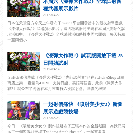
本周六《漆彈大作戰2》全球試射四
種武器展示影片
2017-03-22
日本任天堂官方今天上午發布了Switch平台開發當中的競技射擊遊戲
《漆彈大作戰2》武器演示影片，這四種武器將出現在本周六開始的試
玩活動中。《漆彈大作戰2》全球試射活動將於本周六開始，每天持續
一至兩個小...
《漆彈大作戰2》試玩版開放下載 25
日開始試射
2017-03-14
Switch獨佔遊戲《漆彈大作戰2》“先行試射會”已在Switch eShop日服
商店上架， 容量為410M，支持日語、英語等語言。此前《漆彈大作
戰2》就公布了將會在本月末進行六次試射會。具體的舉辦...
一起射個痛快 《噴射美少女2》新圖
展示遊戲競技場
2017-02-23
今日，《噴射美少女2》製作組發布了三張本作的全新截圖，為我們展
示了一個遊戲競技場“Diadema Amphitheater”，一起來看看