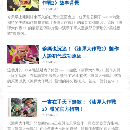
作戰2》故事背景
2017-05-18
今天早上剛剛結束不久的任天堂直面會上，任天堂公開了Switch備受
期待的團隊動作射擊遊戲《漆彈大作戰2》的最新宣傳影片。這段《漆
彈大作戰2》的最新宣傳影片當中演示了單人遊戲部分新增的“英雄模
式”遊戲內...
爹媽也沉迷！《漆彈大作戰2》製作
人談初代成功原因
2017-05-08
這個月的EDGE雜誌發表了針對Switch遊戲《漆彈大作戰2》製作人野
上恆的採訪，在採訪當中製作人談到了WiiU初代《漆彈大作戰》成功
的原因以及《漆彈大作戰2》新增的持久戰模式。首先，對於在WiiU
平...
一書在手天下無敵：《漆彈大作戰
2》曝光官方指南！
2017-04-30
《漆彈大作戰》開發商Prima正在與任天堂合作，再次開發官方指南。
當《漆彈大作戰2》在今年夏天推出的時候，將提供配套的官方指南。