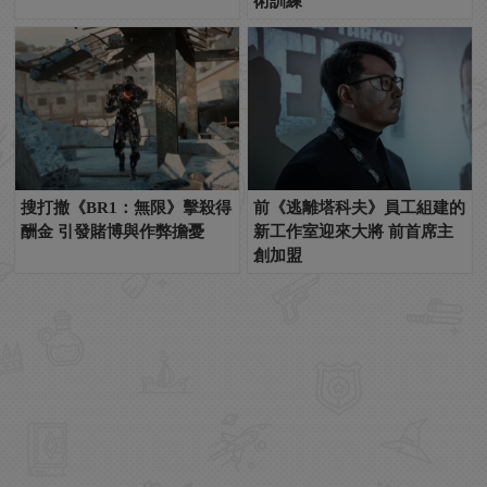
術訓練
搜打撤《BR1：無限》擊殺得
前《逃離塔科夫》員工組建的
酬金 引發賭博與作弊擔憂
新工作室迎來大將 前首席主
創加盟