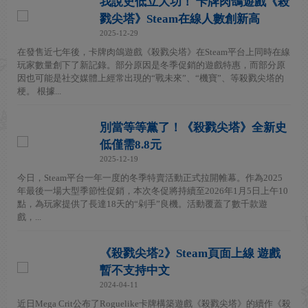
我說史低立大功！ 卡牌肉鴿遊戲《殺
戮尖塔》Steam在線人數創新高
2025-12-29
在發售近七年後，卡牌肉鴿遊戲《殺戮尖塔》在Steam平台上同時在線
玩家數量創下了新記錄。部分原因是冬季促銷的遊戲特惠，而部分原
因也可能是社交媒體上經常出現的“戰未來”、“機寶”、等殺戮尖塔的
梗。 根據...
別當等等黨了！《殺戮尖塔》全新史
低僅需8.8元
2025-12-19
今日，Steam平台一年一度的冬季特賣活動正式拉開帷幕。作為2025
年最後一場大型季節性促銷，本次冬促將持續至2026年1月5日上午10
點，為玩家提供了長達18天的“剁手”良機。活動覆蓋了數千款遊
戲，...
《殺戮尖塔2》Steam頁面上線 遊戲
暫不支持中文
2024-04-11
近日Mega Crit公布了Roguelike卡牌構築遊戲《殺戮尖塔》的續作《殺