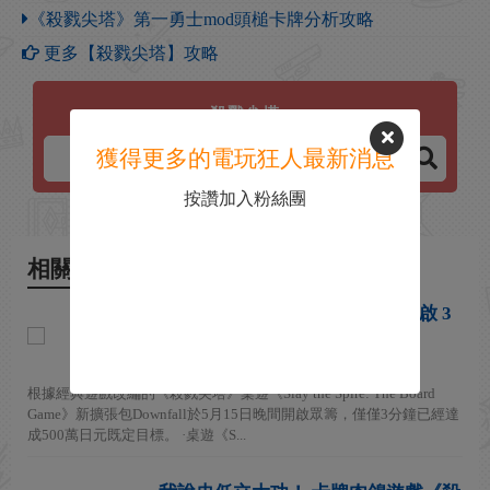
《殺戮尖塔》第一勇士mod頭槌卡牌分析攻略
更多【殺戮尖塔】攻略
殺戮尖塔
獲得更多的電玩狂人最新消息
按讚加入粉絲團
相關新聞
《殺戮尖塔》桌遊擴張包眾籌開啟 3
分鐘已經達成目標
2026-05-16
根據經典遊戲改編的《殺戮尖塔》桌遊《Slay the Spire: The Board
Game》新擴張包Downfall於5月15日晚間開啟眾籌，僅僅3分鐘已經達
成500萬日元既定目標。 ·桌遊《S...