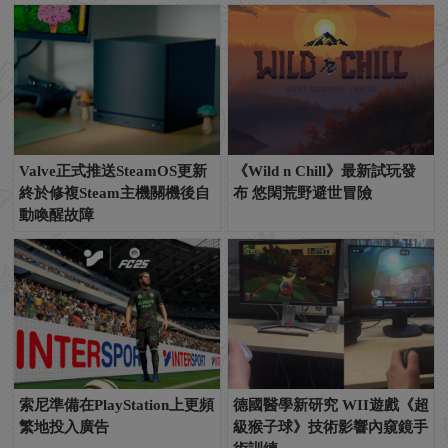
Valve正式推送SteamOS更新
《Wild n Chill》最新試玩發
終於修複Steam主機關機後自
布 悠閑荒野避世冒險
動喚醒故障
索尼準備在PlayStation上更頻
德國醫學新研究 WII遊戲《超
繁地投入廣告
級猴子球》技術影響內窺鏡手