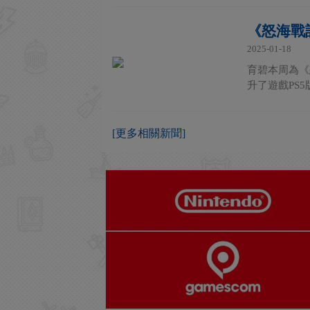
《怒海戰
2025-01-18
育碧本周為《
升了遊戲PS
[更多相關新聞]