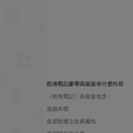
怒海戰記豪華高級版有什麽內容
《怒海戰記》高級版包含：
遊戲本體
血腥骷髏之歌典藏包