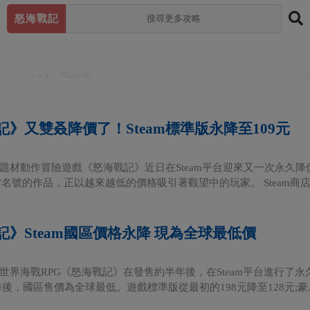
怒海戰記
記》又雙叒降價了！Steam標準版永降至109元
題材動作冒險遊戲《怒海戰記》近日在Steam平台迎來又一次永久降
”名號的作品，正以越來越低的價格吸引著觀望中的玩家。 Steam商店頁
記》Steam國區價格永降 現為全球最低價
世界海戰RPG《怒海戰記》在發售約半年後，在Steam平台進行了永久
後，國區售價為全球最低。遊戲標準版從最初的198元降至128元;豪..