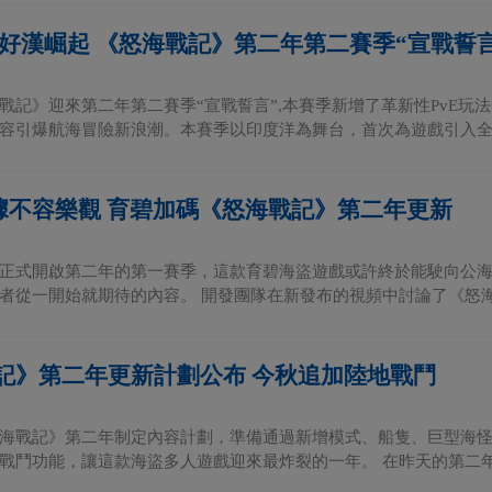
 好漢崛起 《怒海戰記》第二年第二賽季“宣戰誓
戰記》迎來第二年第二賽季“宣戰誓言”,本賽季新增了革新性PvE
容引爆航海冒險新浪潮。本賽季以印度洋為舞台，首次為遊戲引入全新
m數據不容樂觀 育碧加碼《怒海戰記》第二年更新
正式開啟第二年的第一賽季，這款育碧海盜遊戲或許終於能駛向公
者從一開始就期待的內容。 開發團隊在新發布的視頻中討論了《怒海戰
記》第二年更新計劃公布 今秋追加陸地戰鬥
海戰記》第二年制定內容計劃，準備通過新增模式、船隻、巨型海怪（
戰鬥功能，讓這款海盜多人遊戲迎來最炸裂的一年。 在昨天的第二年特