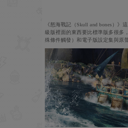
《怒海戰記（Skull and bon
級版裡面的東西要比標準版多很多
殊條件觸發）和電子版設定集與原