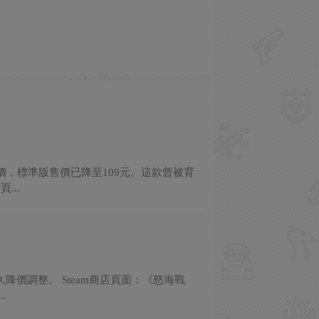
價，標準版售價已降至109元。這款曾被育
...
降價調整。 Steam商店頁面：《怒海戰
.