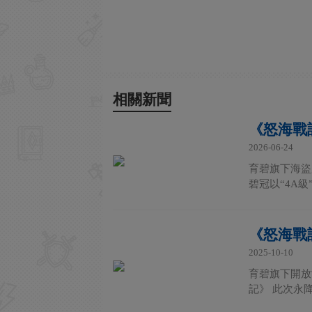
相關新聞
《怒海戰
2026-06-24
育碧旗下海盜
碧冠以“4A級
《怒海戰
2025-10-10
育碧旗下開放
記》 此次永降