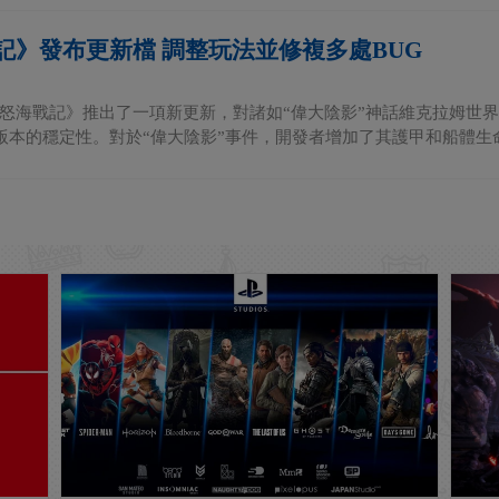
記》發布更新檔 調整玩法並修複多處BUG
怒海戰記》推出了一項新更新，對諸如“偉大陰影”神話維克拉姆世
5版本的穩定性。對於“偉大陰影”事件，開發者增加了其護甲和船體生命