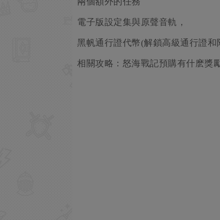
兩個額外的任務
電子版設定集與原聲音軌，
黑帆通行證代幣(解鎖高級通行證和
相關攻略：怒海戰記預購有什麽獎