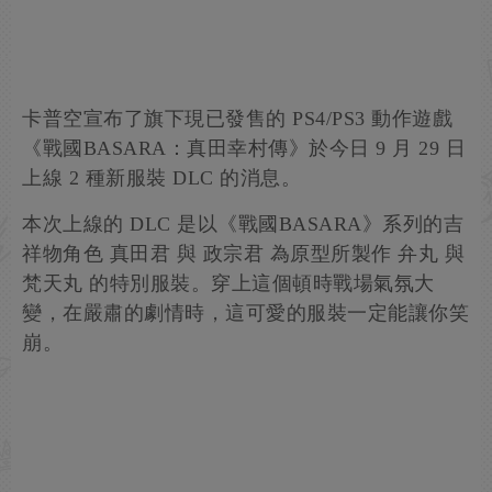
卡普空宣布了旗下現已發售的 PS4/PS3 動作遊戲
《戰國BASARA：真田幸村傳》於今日 9 月 29 日
上線 2 種新服裝 DLC 的消息。
本次上線的 DLC 是以《戰國BASARA》系列的吉
祥物角色 真田君 與 政宗君 為原型所製作 弁丸 與
梵天丸 的特別服裝。穿上這個頓時戰場氣氛大
變，在嚴肅的劇情時，這可愛的服裝一定能讓你笑
崩。