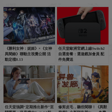
《勝利女神：妮姬》×《女神
任天堂歐洲官網上線Switch2
異聞錄》聯動主視覺公開 活
自選套餐：選遊戲加會員 配
動定檔8.13
件免費送
任天堂強調“定期推出新作”至
修剪皮毛，聽些閑聊！《異獸