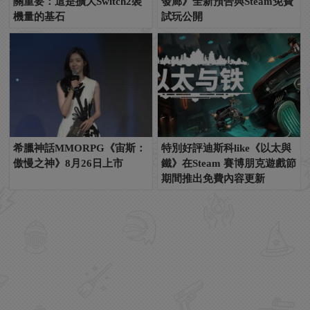
關重要：這是擴大Switch2裝
發廊》全新預告與Steam免費
機量的基石
試玩公開
希臘神話MMORPG《宙斯：
特別好評迪斯科like《以太與
傲慢之神》8月26日上市
鐵》在Steam 賽博朋克遊戲節
期間推出免費內容更新