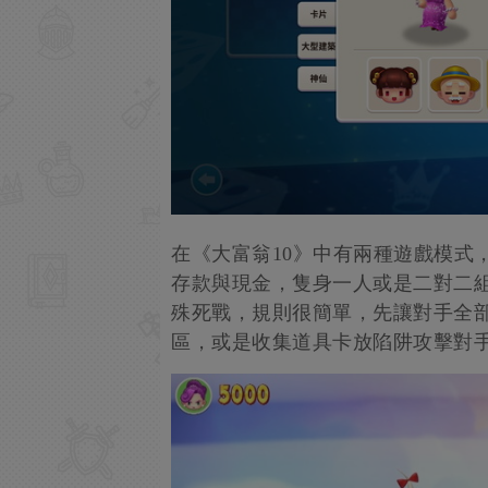
在《大富翁10》中有兩種遊戲模式
存款與現金，隻身一人或是二對二
殊死戰，規則很簡單，先讓對手全
區，或是收集道具卡放陷阱攻擊對