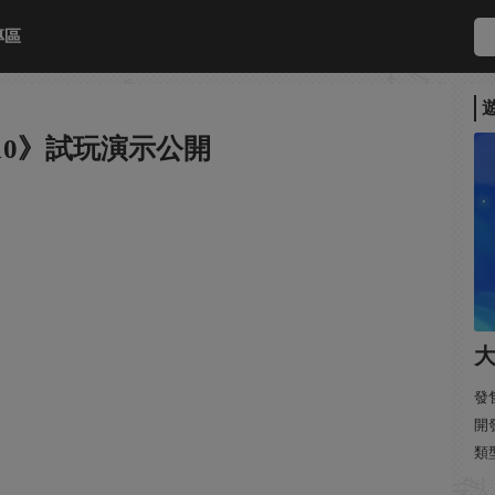
專區
10》試玩演示公開
大
發售
開
類