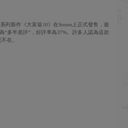
》系列新作《大富翁10》在Steam上正式發售，遊
價為“多半差評”，好評率為37%。許多人認為這款
已不在。