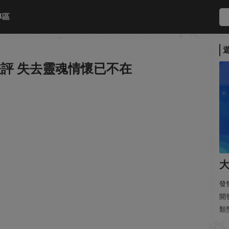
專區
半差評 失去靈魂情懷已不在
大
發售
開
類