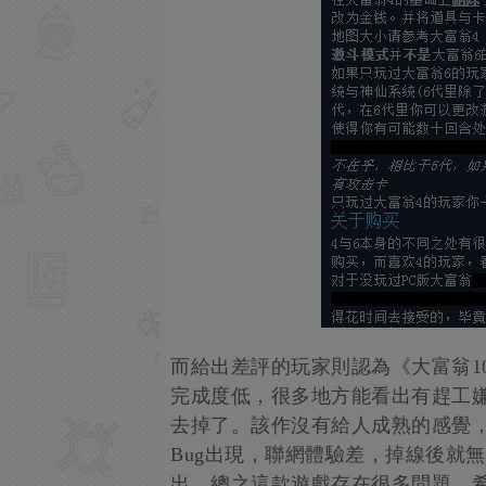
而給出差評的玩家則認為《大富翁1
完成度低，很多地方能看出有趕工
去掉了。該作沒有給人成熟的感覺，
Bug出現，聯網體驗差，掉線後就
出。總之這款遊戲存在很多問題，