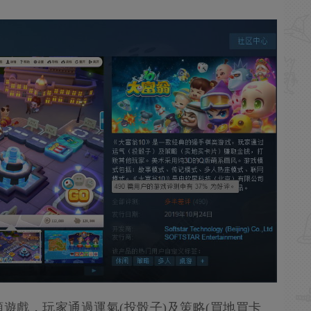
遊戲，玩家通過運氣(投骰子)及策略(買地買卡