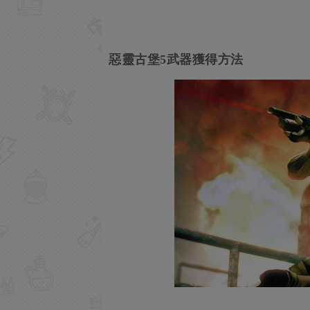
惡靈古堡5武器獲得方法