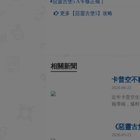
惡靈古堡5 A卡修正補丁
更多【惡靈古堡5】攻略
相關新聞
卡普空不
2026-06-22
近年卡普空生
報導稱，爆料人
《惡靈古
2026-05-21