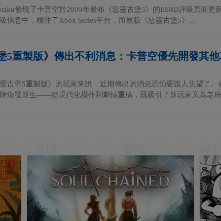
otaku發現了卡普空於2009年發布《惡靈古堡5》的ESRB評級頁
信息中，標注了Xbox Series平台，而原版《惡靈古堡5》...
堡5重製版》傳出不利消息：卡普空優先開發其他
靈古堡5重製版》的玩家來說，近期傳出的消息恐怕要讓人失望了。
牌煥發新生——從現代化操作到劇情重構，既吸引了新玩家又為老粉帶來