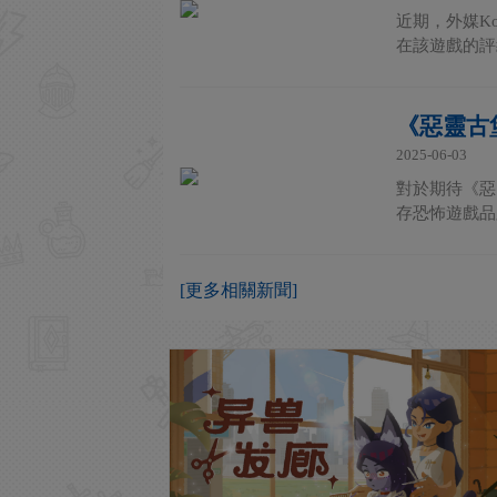
近期，外媒K
在該遊戲的評級
《惡靈古
2025-06-03
對於期待《惡
存恐怖遊戲品
[更多相關新聞]