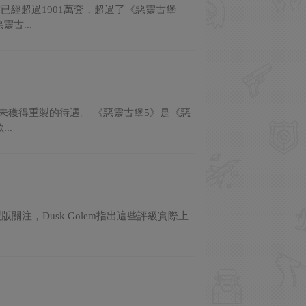
已經超過1901萬套，超過了《惡靈古堡
古...
仍未獲得重製的待遇。 《惡靈古堡5》是《惡
..
版關注，Dusk Golem指出這些評級實際上