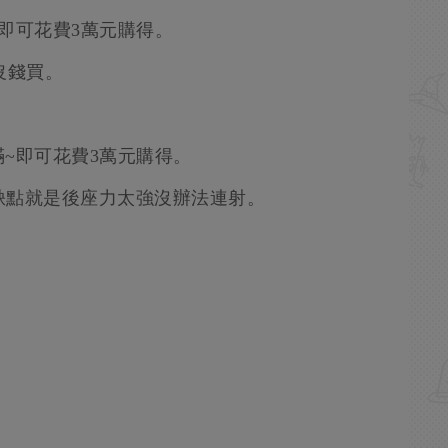
即可花費3萬元購得。
沒錢買。
~即可花費3萬元購得。
，缺點就是後座力太強沒辦法連射。