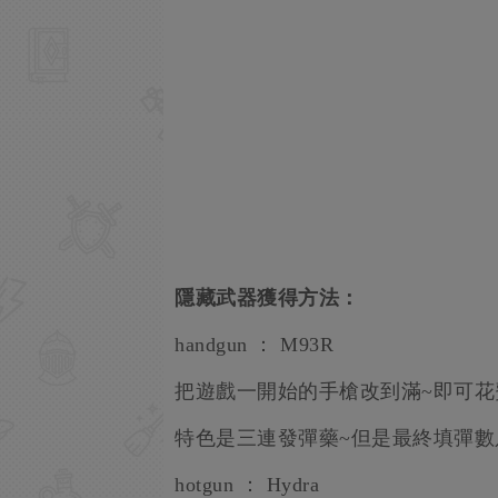
隱藏武器獲得方法：
handgun ： M93R
把遊戲一開始的手槍改到滿~即可花
特色是三連發彈藥~但是最終填彈數
hotgun ： Hydra