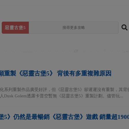
惡靈古堡5
願重製《惡靈古堡5》 背後有多重複雜原因
化系列重製作品廣受好評，但《惡靈古堡5》卻遲遲沒有重製，其背後有著
Dusk Golem透露卡普空暫無《惡靈古堡5》重製計劃。儘管玩...
堡5》仍然是最暢銷《惡靈古堡》遊戲 銷量超190