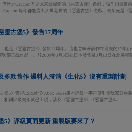
》仍然是Capcom有史以來最暢銷的《惡靈古堡》遊戲，該作銷量目前
計，Capcom每年都能賣出大量老舊的《惡靈古堡》遊戲，去年光是《惡靈
惡靈古堡5》發售17周年
日，也是《惡靈古堡5》發售17周年。這也意味著該作在過去的17年
6部正統作品，。於2009年3月5日在日本發售及3月13日在北美和歐.
及多款舊作 爆料人澄清《生化5》沒有重製計劃
堡5》獲得ESRB針對Xbox Series版本評級一事再度引發玩家對重製
，相關評級去年就已出現，涉及《惡靈古堡5》《惡靈古堡6...
堡5》評級頁面更新 重製版要來了？