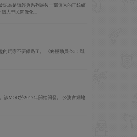
品被認為是該經典系列最後一部優秀的正統續
大型民間優化...
興趣的玩家不要錯過了。 《終極動員令3：凱
該MOD於2017年開始開發。 公測官網地