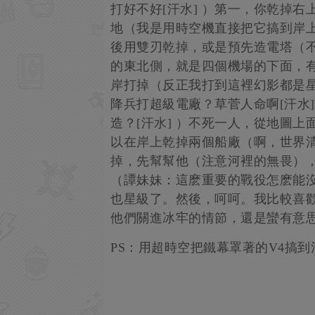
打好不好[汗水] ）第一，你乾掉
地（我是用時空機直接把它搞到岸
後用雙刃乾掉，或是預先造電塔（不
的東北側，就是四個機場的下面，
岸打掉（反正我打到這裡幻影都是
降兵打超級電廠？草菅人命啊[汗水
造？[汗水] ）不死一人，從地圖
以在岸上乾掉兩個船廠（啊，世界
掉，先幫幫他（注意河裡的無畏）
（譚妹妹：這麽重要的戰役怎麽能
也星級了。然後，呵呵。我比較喜
他們關進冰牢的情節，還是蠻有意
PS：用超時空把鐵幕罩著的V4搞