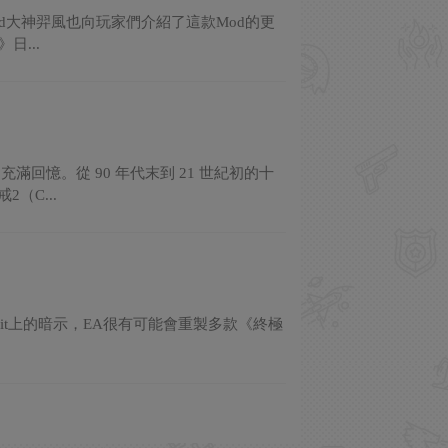
od大神羿風也向玩家們介紹了這款Mod的更
...
憶。從 90 年代末到 21 世紀初的十
（C...
eddit上的暗示，EA很有可能會重製多款《終極