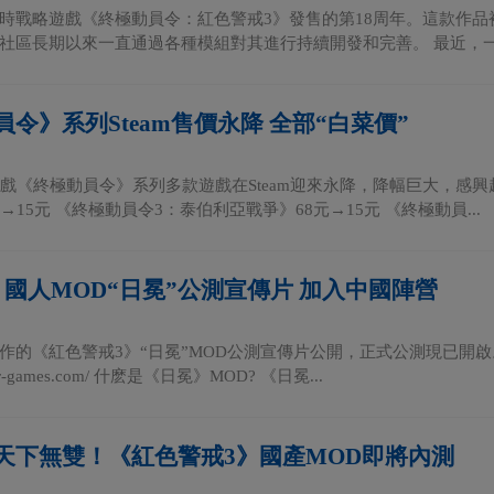
時戰略遊戲《終極動員令：紅色警戒3》發售的第18周年。這款作
社區長期以來一直通過各種模組對其進行持續開發和完善。 最近，一個
令》系列Steam售價永降 全部“白菜價”
S遊戲《終極動員令》系列多款遊戲在Steam迎來永降，降幅巨大，感
→15元 《終極動員令3：泰伯利亞戰爭》68元→15元 《終極動員...
》國人MOD“日冕”公測宣傳片 加入中國陣營
作的《紅色警戒3》“日冕”MOD公測宣傳片公開，正式公測現已開啟。
cor-games.com/ 什麽是《日冕》MOD? 《日冕...
天下無雙！《紅色警戒3》國產MOD即將內測