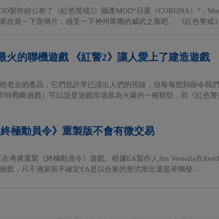
OD製作組公布了《紅色警戒3》國產MOD“日冕（CORONA）”，M
來欣賞一下宣傳片，感受一下神州軍團的威武之風吧。 《紅色警戒3》日
最火的聯機遊戲 《紅警2》讓人愛上了建造遊戲
經老去的產品，它們也許早已淡出人們的視線，但每每想到卻令我們充滿回
（即時戰略遊戲）可以說是遊戲市場最為火爆的一種類型，而《紅色警戒2
《終極動員令》重製版不會有微交易
在考慮重製《終極動員令》遊戲。根據EA製作人Jim Vessella在R
遊戲，只不過當前不確定EA是以合集的形式推出還是單獨發...