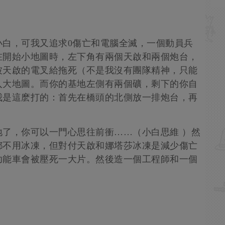
小白，可我又追求0傷亡和電腦全滅，一個動員兵
在開始小地圖時，左下角有兩個天啟和兩個炮台，
被天啟的電叉給拖死（不是我沒有團隊精神，只能
入大地圖。而你的基地左側有兩個礦，剩下的你自
我是這麽打的：首先在橋頭的北側放一排炮台，再
了，你可以一門心思往前衝……（小白思維 ）然
都不用冰凍，但對付天啟和娜塔莎冰凍是減少傷亡
功能車會被壓死一大片。然後造一個工程師和一個