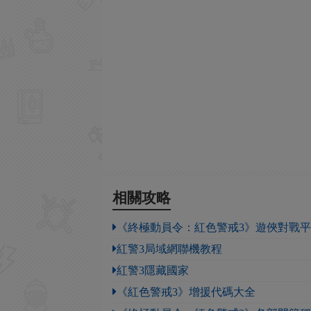
相關攻略
《終極動員令：紅色警戒3》遊俠對戰
紅警3局域網聯機教程
紅警3隱藏國家
《紅色警戒3》增援代碼大全