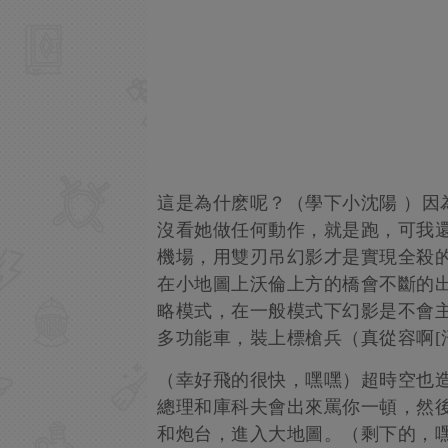
這是為什麽呢？（學下小沈陽 ）因
沒看她做任何動作，就是跑，可我還
機場，用雙刃吊幻影才是實現全殺的
在小地圖上沃倫上方的橋會不斷的
略模式，在一般模式下幻影是不會
多功能車，裝上標槍兵（真從容啊[
（幸好飛的很快，嘿嘿）超時空也
總理和庫科夫會出來罵你一頓，然
和炮台，進入大地圖。（剩下的，