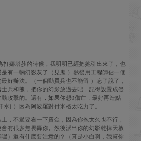
為打娜塔莎的時候，我明明已經把她引出來了，也
是有一輛幻影灰了（見鬼 ）然後用工程師佔一個
最好辦法。（一個動員兵也不能留 ）忘了說了，
出士兵和熊，把你的幻影放過去吧，記得設置成侵
主動攻擊的。還有，如果你想0傷亡，最好再造點
汗水] ）因為阿波羅對付米格太吃力了。
造上，不過要看一下資金，因為你拖太久也不行，
後會有很多無畏轟你。然後派出你的幻影乾掉天啟
嘿嘿）還有什麽要注意的？（真是小白啊，我幫你