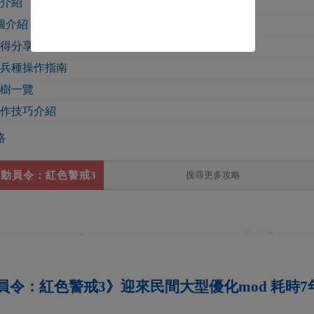
稱介紹
圖介紹
心得分享
各兵種操作指南
技樹一覽
操作技巧介紹
略
動員令：紅色警戒3
員令：紅色警戒3》迎來民間大型優化mod 耗時7