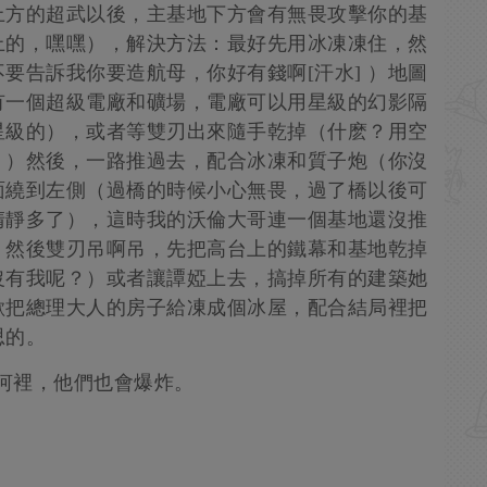
右上方的超武以後，主基地下方會有無畏攻擊你的基
上的，嘿嘿），解決方法：最好先用冰凍凍住，然
要告訴我你要造航母，你好有錢啊[汗水] ）地圖
有一個超級電廠和礦場，電廠可以用星級的幻影隔
星級的），或者等雙刃出來隨手乾掉（什麽？用空
] ）然後，一路推過去，配合冰凍和質子炮（你沒
上面繞到左側（過橋的時候小心無畏，過了橋以後可
清靜多了），這時我的沃倫大哥連一個基地還沒推
，然後雙刃吊啊吊，先把高台上的鐵幕和基地乾掉
沒有我呢？）或者讓譚婭上去，搞掉所有的建築她
歡把總理大人的房子給凍成個冰屋，配合結局裡把
思的。
到河裡，他們也會爆炸。