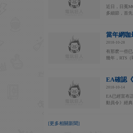
近日，日冕M
多細節，首先
當年網咖
2018-10-28
有那麽一些已
幾年，RTS
EA確認
2018-10-14
EA已經宣布正
動員令》經典
[更多相關新聞]