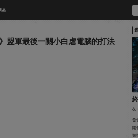
專區
3》盟軍最後一關小白虐電腦的打法
& 
發售
開發
類