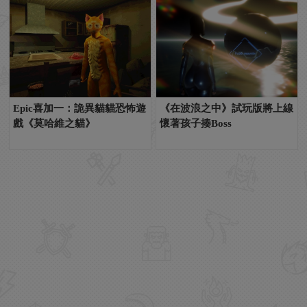
Epic喜加一：詭異貓貓恐怖遊
《在波浪之中》試玩版將上線
戲《莫哈維之貓》
懷著孩子揍Boss