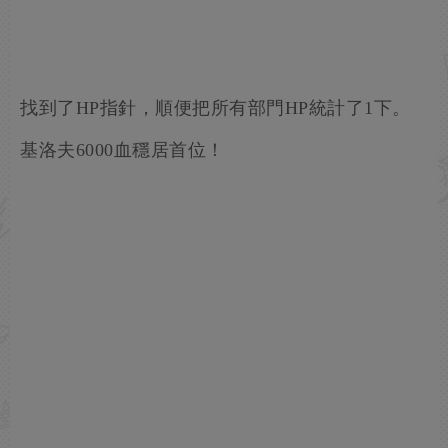
找到了HP指針，順便把所有部門HP統計了1下。
基洛夫6000血穩居首位！