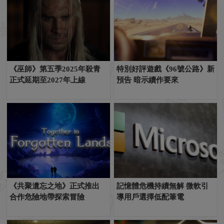
《巫師》第五季2025年殺青
特別好評遊戲《96號公路》新
正式延期至2027年上線
預告 暗示續作要來
《共聚遺忘之地》正式推出
記憶體危機持續無解 微軟引
合作危險地帶探索冒險
導用戶選擇低配筆電