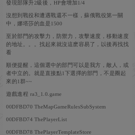
發現部隊升2級後，HP會增加1/4
沒想到戰役和遭遇戰還不一樣，蘇俄戰役第一關
中，娜塔莎的血是1500
至於部門的攻擊力，防禦力，攻擊速度，移動速度
的地址。。。找起來就沒這麽容易了，以後再找找
看
順便提醒，這個選中的部門可以是我方，敵人，或
者中立的。就是直接點1下選擇的部門，不是圈起
來的1群~~
遊戲進程 ra3_1.0.game
00DFBD70 TheMapGameRulesSubSystem
00DFBD74 ThePlayerList
00DFBD78 ThePlayerTemplateStore