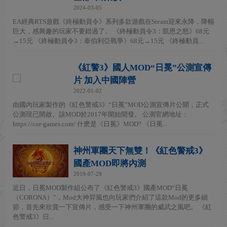
2024-03-05
EA經典RTS遊戲《終極動員令》系列多款遊戲在Steam迎來永降，降幅
巨大，感興趣的玩家不要錯過了。 《終極動員令3：凱恩之怒》68元
→15元 《終極動員令3：泰伯利亞戰爭》68元→15元 《終極動員...
《紅警3》國人MOD“日冕”公測宣傳
片 加入中國陣營
2022-01-02
由國內玩家製作的《紅色警戒3》“日冕”MOD公測宣傳片公開，正式
公測現已開啟。該MOD於2017年開始開發。 公測官網地址：
https://cor-games.com/ 什麽是《日冕》MOD? 《日冕...
神州軍團天下無雙！《紅色警戒3》
國產MOD即將內測
2019-07-29
近日，日冕MOD製作組公布了《紅色警戒3》國產MOD“日冕
（CORONA）”，Mod大神羿風也向玩家們介紹了這款Mod的更多細
節，首先來欣賞一下宣傳片，感受一下神州軍團的威武之風吧。 《紅
色警戒3》日...