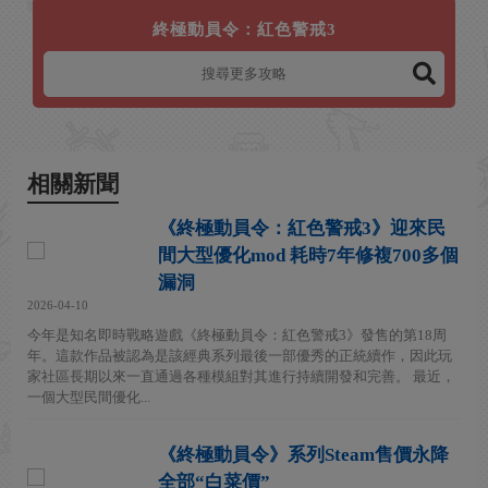
終極動員令：紅色警戒3
相關新聞
《終極動員令：紅色警戒3》迎來民
間大型優化mod 耗時7年修複700多個
漏洞
2026-04-10
今年是知名即時戰略遊戲《終極動員令：紅色警戒3》發售的第18周
年。這款作品被認為是該經典系列最後一部優秀的正統續作，因此玩
家社區長期以來一直通過各種模組對其進行持續開發和完善。 最近，
一個大型民間優化...
《終極動員令》系列Steam售價永降
全部“白菜價”