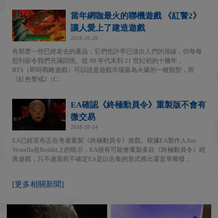
當年網咖最火的聯機遊戲 《紅警2》
讓人愛上了建造遊戲
2018-10-28
有那麽一些已經老去的產品，它們也許早已淡出人們的視線，但每每
想到卻令我們充滿回憶。從 90 年代末到 21 世紀初的十幾年，
RTS（即時戰略遊戲）可以說是遊戲市場最為火爆的一種類型，而
《紅色警戒2（C...
EA確認《終極動員令》重製版不會有
微交易
2018-10-14
EA已經宣布正在考慮重製《終極動員令》遊戲。根據EA製作人Jim
Vessella在Reddit上的暗示，EA很有可能會重製多款《終極動員令》經
典遊戲，只不過當前不確定EA是以合集的形式推出還是單獨發...
[更多相關新聞]