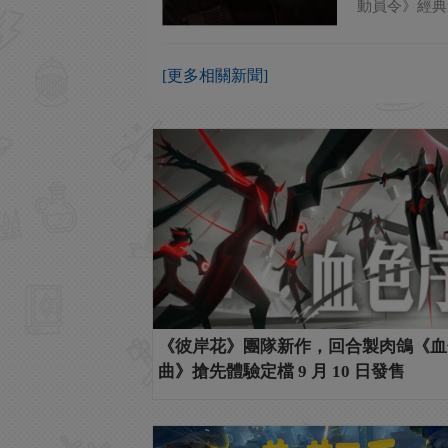
動員令》經典
[更多相關新聞]
《彼岸花》團隊新作，回合製肉鴿《血
曲》搶先體驗定檔 9 月 10 日發售