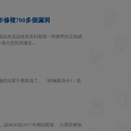
年修複700多個漏洞
品被認為是該經典系列最後一部優秀的正統續
大型民間優化...
興趣的玩家不要錯過了。 《終極動員令3：凱
該MOD於2017年開始開發。 公測官網地