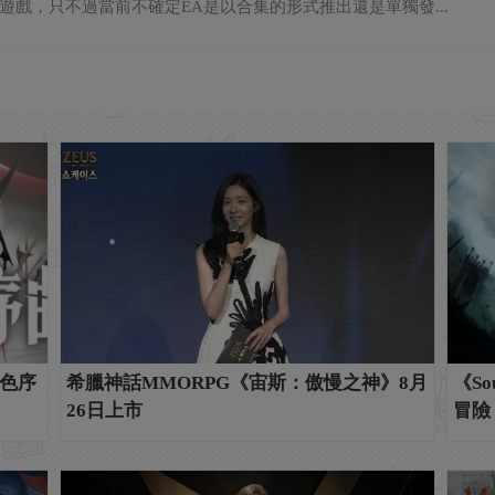
遊戲，只不過當前不確定EA是以合集的形式推出還是單獨發...
色序
希臘神話MMORPG《宙斯：傲慢之神》8月
《So
26日上市
冒險