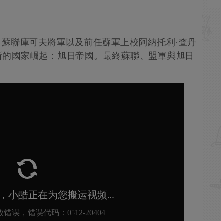
，蘇聯庫可夫將軍以及前任蘇軍上校阿納托利·查丹
新的國家崛起：旭日帝國。最終蘇聯、盟軍與旭日