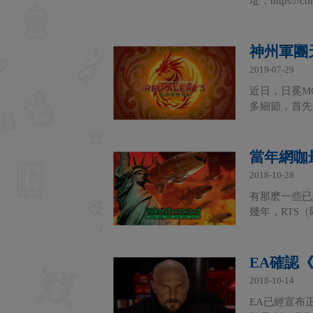
址：https://
神州軍團
2019-07-29
近日，日冕M
多細節，首先
當年網咖
2018-10-28
有那麽一些已
幾年，RTS
EA確認
2018-10-14
EA已經宣布正