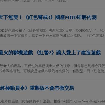
cor-games.com/ 什麽是《日冕》MOD? 《日冕...
天下無雙！《紅色警戒3》國產MOD即將內測
OD製作組公布了《紅色警戒3》國產MOD“日冕（CORONA）”，M
來欣賞一下宣傳片，感受一下神州軍團的威武之風吧。 《紅色警戒3》日
最火的聯機遊戲 《紅警2》讓人愛上了建造遊戲
經老去的產品，它們也許早已淡出人們的視線，但每每想到卻令我們充滿回
（即時戰略遊戲）可以說是遊戲市場最為火爆的一種類型，而《紅色警戒2
《終極動員令》重製版不會有微交易
在考慮重製《終極動員令》遊戲。根據EA製作人Jim Vessella在R