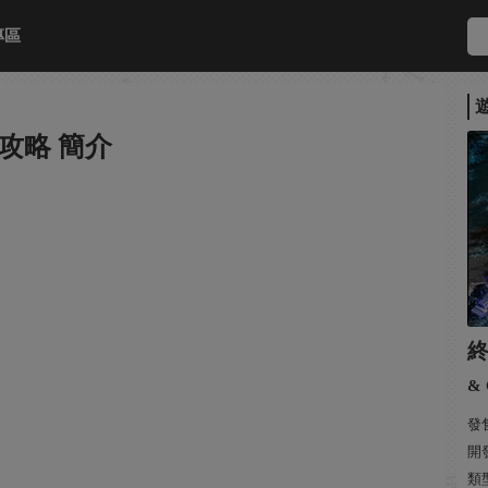
專區
攻略 簡介
& 
發售
開發
類