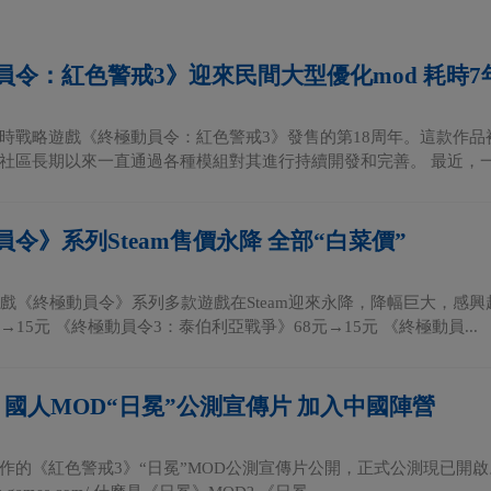
員令：紅色警戒3》迎來民間大型優化mod 耗時7
時戰略遊戲《終極動員令：紅色警戒3》發售的第18周年。這款作
社區長期以來一直通過各種模組對其進行持續開發和完善。 最近，一個
令》系列Steam售價永降 全部“白菜價”
S遊戲《終極動員令》系列多款遊戲在Steam迎來永降，降幅巨大，感
→15元 《終極動員令3：泰伯利亞戰爭》68元→15元 《終極動員...
》國人MOD“日冕”公測宣傳片 加入中國陣營
作的《紅色警戒3》“日冕”MOD公測宣傳片公開，正式公測現已開啟。