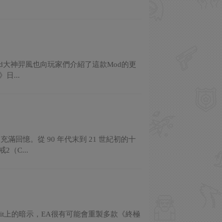
od大神羿風也向玩家們介紹了這款Mod的更
...
憶。從 90 年代末到 21 世紀初的十
（C...
eddit上的暗示，EA很有可能會重製多款《終極