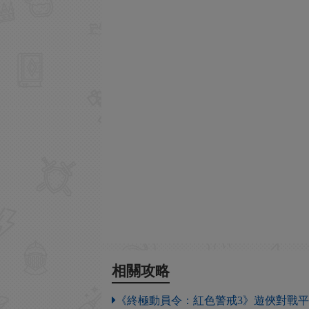
相關攻略
《終極動員令：紅色警戒3》遊俠對戰