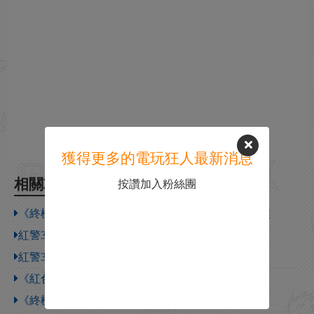
獲得更多的電玩狂人最新消息
相關攻略
按讚加入粉絲團
《終極動員令：紅色警戒3》遊俠對戰平台聯機教程
紅警3局域網聯機教程
紅警3隱藏國家
《紅色警戒3》增援代碼大全
《終極動員令：紅色警戒3》各部門簡稱介紹