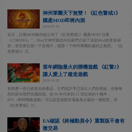
神州軍團天下無雙！《紅色警戒3》
國產MOD即將內測
2019-07-29
近日，日冕MOD製作組公布了《紅色警戒3》國產MOD“日冕
（CORONA）”，Mod大神羿風也向玩家們介紹了這款Mod的更多細
節，首先來欣賞一下宣傳片，感受一下神州軍團的威武之風吧。 《紅
色警戒3》日...
當年網咖最火的聯機遊戲 《紅警2》
讓人愛上了建造遊戲
2018-10-28
有那麽一些已經老去的產品，它們也許早已淡出人們的視線，但每每
想到卻令我們充滿回憶。從 90 年代末到 21 世紀初的十幾年，
RTS（即時戰略遊戲）可以說是遊戲市場最為火爆的一種類型，而
《紅色警戒2（C...
EA確認《終極動員令》重製版不會有
微交易