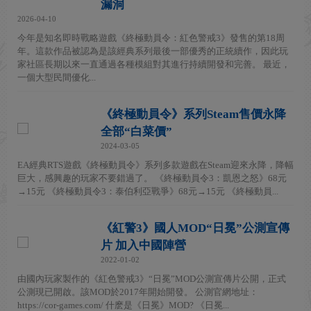
漏洞
2026-04-10
今年是知名即時戰略遊戲《終極動員令：紅色警戒3》發售的第18周
年。這款作品被認為是該經典系列最後一部優秀的正統續作，因此玩
家社區長期以來一直通過各種模組對其進行持續開發和完善。 最近，
一個大型民間優化...
《終極動員令》系列Steam售價永降
全部“白菜價”
2024-03-05
EA經典RTS遊戲《終極動員令》系列多款遊戲在Steam迎來永降，降幅
巨大，感興趣的玩家不要錯過了。 《終極動員令3：凱恩之怒》68元
→15元 《終極動員令3：泰伯利亞戰爭》68元→15元 《終極動員...
《紅警3》國人MOD“日冕”公測宣傳
片 加入中國陣營
2022-01-02
由國內玩家製作的《紅色警戒3》“日冕”MOD公測宣傳片公開，正式
公測現已開啟。該MOD於2017年開始開發。 公測官網地址：
https://cor-games.com/ 什麽是《日冕》MOD? 《日冕...