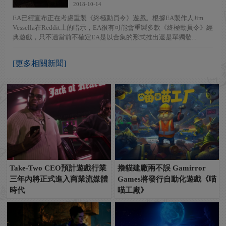
2018-10-14
EA已經宣布正在考慮重製《終極動員令》遊戲。根據EA製作人Jim
Vessella在Reddit上的暗示，EA很有可能會重製多款《終極動員令》經
典遊戲，只不過當前不確定EA是以合集的形式推出還是單獨發...
[更多相關新聞]
Take-Two CEO預計遊戲行業
擼貓建廠兩不誤 Gamirror
三年內將正式進入商業流媒體
Games將發行自動化遊戲《喵
時代
喵工廠》