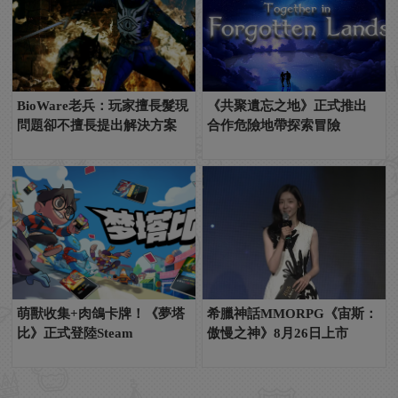
BioWare老兵：玩家擅長髮現
《共聚遺忘之地》正式推出
問題卻不擅長提出解決方案
合作危險地帶探索冒險
萌獸收集+肉鴿卡牌！《夢塔
希臘神話MMORPG《宙斯：
比》正式登陸Steam
傲慢之神》8月26日上市